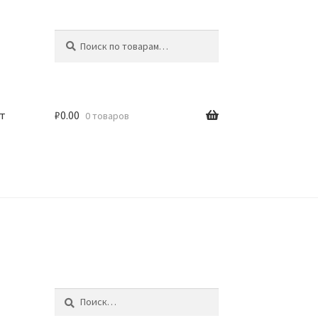
Искать:
Поиск
т
₽
0.00
0 товаров
Найти: