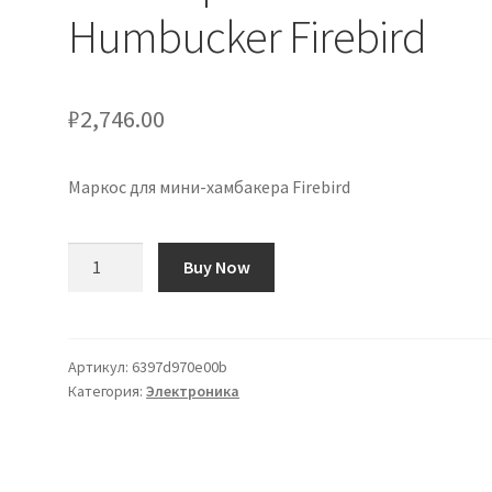
Humbucker Firebird
₽
2,746.00
Маркос для мини-хамбакера Firebird
Количество
Buy Now
товара
Marcos
para
Mini
Артикул:
6397d970e00b
Категория:
Электроника
Humbucker
Firebird