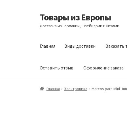
Товары из Европы
Перейти
Перейти
к
к
Доставка из Германии, Швейцарии и Италии
навигации
содержимому
Главная
Виды доставки
Заказать 
Оставить отзыв
Оформление заказа
Главная
Виды доставки
Заказать товары и
Главная
Электроника
Marcos para Mini Hu
Оформление заказа
Подтверждение заказ