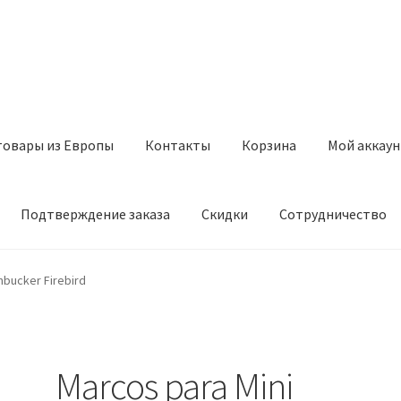
товары из Европы
Контакты
Корзина
Мой аккаун
Подтверждение заказа
Скидки
Сотрудничество
з Европы
Контакты
Корзина
Мой аккаунт
Оставить отзыв
mbucker Firebird
а
Скидки
Сотрудничество
Marcos para Mini