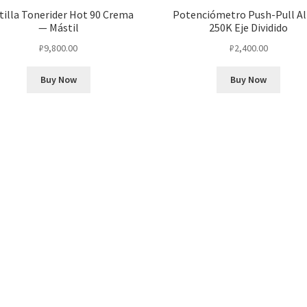
tilla Tonerider Hot 90 Crema
Potenciómetro Push-Pull A
— Mástil
250K Eje Dividido
₽
9,800.00
₽
2,400.00
Buy Now
Buy Now