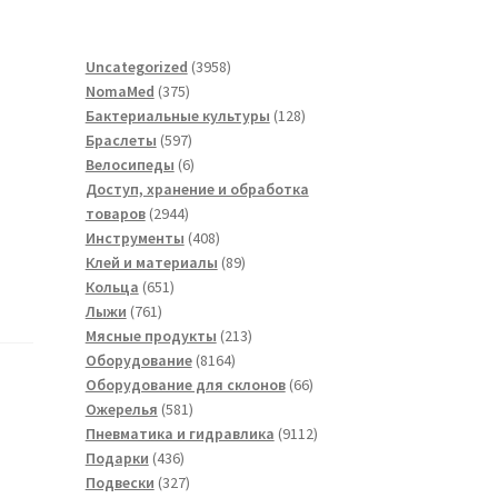
3958
Uncategorized
3958
375
товаров
NomaMed
375
товаров
128
Бактериальные культуры
128
597
товаров
Браслеты
597
товаров
6
Велосипеды
6
товаров
Доступ, хранение и обработка
2944
товаров
2944
товара
408
Инструменты
408
товаров
89
Клей и материалы
89
651
товаров
Кольца
651
761
товар
Лыжи
761
товар
213
Мясные продукты
213
8164
товаров
Оборудование
8164
товара
66
Оборудование для склонов
66
581
товаров
Ожерелья
581
товар
9112
Пневматика и гидравлика
9112
436
товаров
Подарки
436
товаров
327
Подвески
327