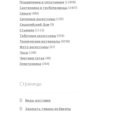
товаров
12608
Подшипники и уплотнения
12608
товаров
3407
Сантехника и трубопроводы
3407
488
товаров
Серьги
488
товаров
105
Сигарные аксессуары
105
9
товаров
Сицилийский Дом
9
1122
товаров
Стьюмак
1122
товара
558
Табачные аксессуары
558
товаров
6598
Технические материалы
6598
67
товаров
Фото аксессуары
67
248
товаров
Часы
248
товаров
48
Чертежи гитар
48
364
товаров
Электроника
364
товара
Страницы
Виды доставки
Заказать товары из Европы