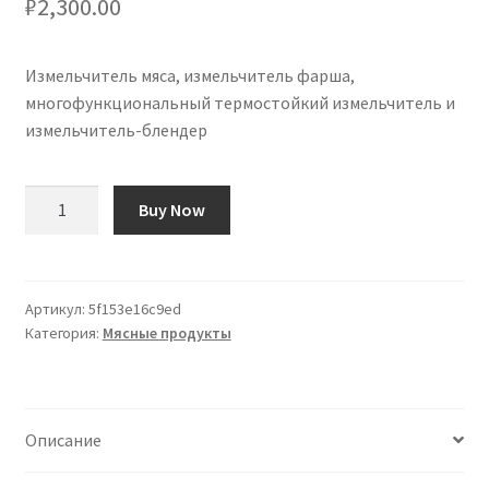
₽
2,300.00
Измельчитель мяса, измельчитель фарша,
многофункциональный термостойкий измельчитель и
измельчитель-блендер
Количество
Buy Now
товара
Meat
Chopper,
Ground
Артикул:
5f153e16c9ed
Категория:
Мясные продукты
Meat
Chopper,
Multifunctional
Heat
Описание
Resistant
Masher