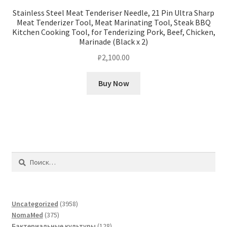
Stainless Steel Meat Tenderiser Needle, 21 Pin Ultra Sharp
Meat Tenderizer Tool, Meat Marinating Tool, Steak BBQ
Kitchen Cooking Tool, for Tenderizing Pork, Beef, Chicken,
Marinade (Black x 2)
₽
2,100.00
Buy Now
Найти:
3958
Uncategorized
3958
375
товаров
NomaMed
375
товаров
128
Бактериальные культуры
128