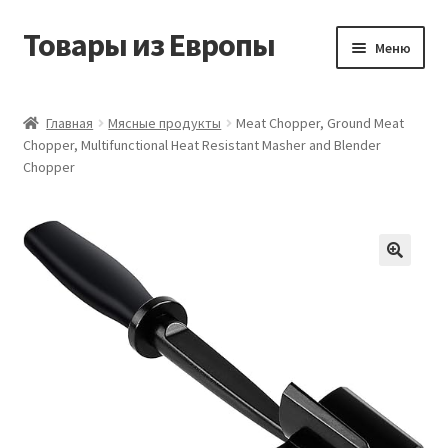
Товары из Европы
Перейти
Перейти
Меню
к
к
навигации
содержимому
Главная
Главная
Мясные продукты
Meat Chopper, Ground Meat
Chopper, Multifunctional Heat Resistant Masher and Blender
Виды доставки
Chopper
Заказать товары из Европы
Контакты
Корзина
Мой аккаунт
Оставить отзыв