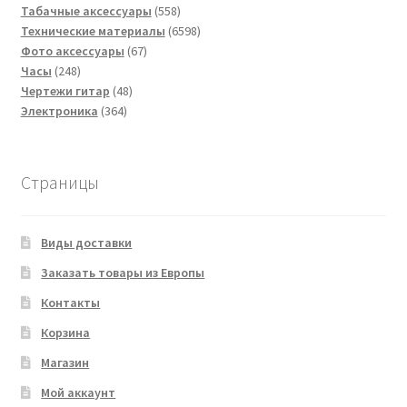
товара
558
Табачные аксессуары
558
товаров
6598
Технические материалы
6598
67
товаров
Фото аксессуары
67
248
товаров
Часы
248
товаров
48
Чертежи гитар
48
364
товаров
Электроника
364
товара
Страницы
Виды доставки
Заказать товары из Европы
Контакты
Корзина
Магазин
Мой аккаунт