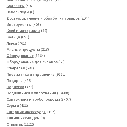
597
товаров
Браслеты
597
товаров
6
Велосипеды
6
товаров
2944
Доступ, хранение и обработка товаров
2944
408
товара
Инструменты
408
товаров
89
Клей и материалы
89
651
товаров
Кольца
651
761
товар
Лыжи
761
товар
213
Мясные продукты
213
8164
товаров
Оборудование
8164
товара
66
Оборудование для склонов
66
581
товаров
Ожерелья
581
товар
9112
Пневматика и гидравлика
9112
436
товаров
Подарки
436
товаров
327
Подвески
327
товаров
12608
Подшипники и уплотнения
12608
товаров
3407
Сантехника и трубопроводы
3407
488
товаров
Серьги
488
товаров
105
Сигарные аксессуары
105
9
товаров
Сицилийский Дом
9
1122
товаров
Стьюмак
1122