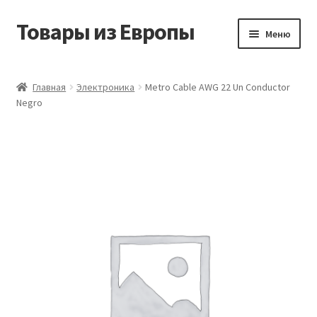
Товары из Европы
Перейти
Перейти
Меню
к
к
навигации
содержимому
Главная
Главная
Электроника
Metro Cable AWG 22 Un Conductor
Negro
Виды доставки
Заказать товары из Европы
Контакты
Корзина
Мой аккаунт
Оставить отзыв