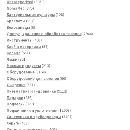
3958
Uncategorized
3958
375
товаров
NomaMed
375
товаров
128
Бактериальные культуры
128
597
товаров
Браслеты
597
товаров
6
Велосипеды
6
товаров
2944
Доступ, хранение и обработка товаров
2944
408
товара
Инструменты
408
товаров
89
Клей и материалы
89
651
товаров
Кольца
651
761
товар
Лыжи
761
товар
213
Мясные продукты
213
8164
товаров
Оборудование
8164
товара
66
Оборудование для склонов
66
581
товаров
Ожерелья
581
товар
9112
Пневматика и гидравлика
9112
436
товаров
Подарки
436
товаров
327
Подвески
327
товаров
12608
Подшипники и уплотнения
12608
товаров
3407
Сантехника и трубопроводы
3407
488
товаров
Серьги
488
товаров
105
Сигарные аксессуары
105