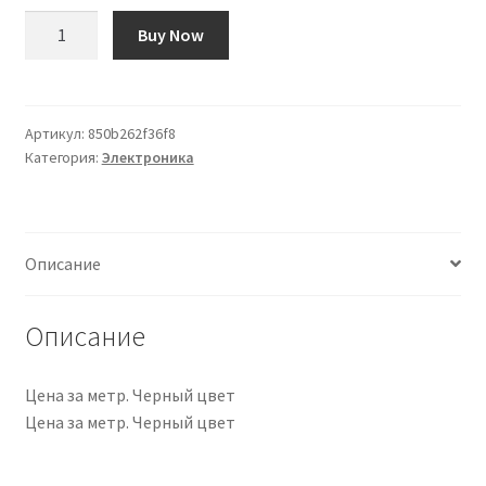
Количество
Buy Now
товара
Metro
Cable
AWG
Артикул:
850b262f36f8
Категория:
Электроника
22
Un
Conductor
Negro
Описание
Описание
Цена за метр. Черный цвет
Цена за метр. Черный цвет