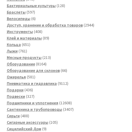
товаров
128
Бактериальные культуры
128
597
товаров
Браслеты
597
товаров
6
Велосипеды
6
товаров
2944
Доступ, хранение и обработка товаров
2944
408
товара
Инструменты
408
товаров
89
Клей и материалы
89
651
товаров
Кольца
651
761
товар
Лыжи
761
товар
213
Мясные продукты
213
8164
товаров
Оборудование
8164
товара
66
Оборудование для склонов
66
581
товаров
Ожерелья
581
товар
9112
Пневматика и гидравлика
9112
436
товаров
Подарки
436
товаров
327
Подвески
327
товаров
12608
Подшипники и уплотнения
12608
товаров
3407
Сантехника и трубопроводы
3407
488
товаров
Серьги
488
товаров
105
Сигарные аксессуары
105
9
товаров
Сицилийский Дом
9