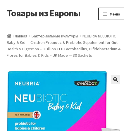
Товары из Европы
Перейти
Перейти
Меню
к
к
навигации
содержимому
Главная
Главная
Бактериальные культуры
NEUBRIA NEUBIOTIC
Baby & Kid — Children Probiotic & Prebiotic Supplement for Gut
Виды доставки
Health & Digestion – 3 Billion CFU Lactobacillus, Bifidobacterium &
Fibres for Babies & Kids – UK Made — 30 Sachets
Заказать товары из Европы
Контакты
Корзина
Мой аккаунт
Оставить отзыв