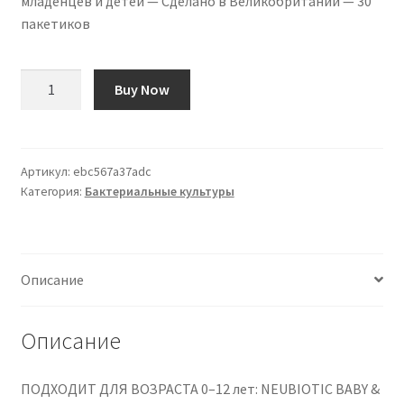
младенцев и детей — Сделано в Великобритании — 30
пакетиков
Количество
Buy Now
товара
NEUBRIA
NEUBIOTIC
Baby
Артикул:
ebc567a37adc
Категория:
Бактериальные культуры
&
Kid
-
Children
Описание
Probiotic
&
Prebiotic
Описание
Supplement
for
ПОДХОДИТ ДЛЯ ВОЗРАСТА 0–12 лет: NEUBIOTIC BABY &
Gut