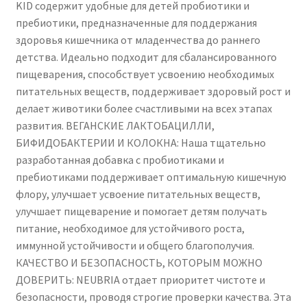
KID содержит удобные для детей пробиотики и
Health
пребиотики, предназначенные для поддержания
&
здоровья кишечника от младенчества до раннего
Digestion
детства. Идеально подходит для сбалансированного
–
пищеварения, способствует усвоению необходимых
3
питательных веществ, поддерживает здоровый рост и
Billion
делает животики более счастливыми на всех этапах
CFU
развития. ВЕГАНСКИЕ ЛАКТОБАЦИЛЛИ,
Lactobacillus,
БИФИДОБАКТЕРИИ И КОЛОКНА: Наша тщательно
Bifidobacterium
разработанная добавка с пробиотиками и
&
пребиотиками поддерживает оптимальную кишечную
Fibres
флору, улучшает усвоение питательных веществ,
for
улучшает пищеварение и помогает детям получать
Babies
питание, необходимое для устойчивого роста,
&
иммунной устойчивости и общего благополучия.
Kids
КАЧЕСТВО И БЕЗОПАСНОСТЬ, КОТОРЫМ МОЖНО
–
ДОВЕРИТЬ: NEUBRIA отдает приоритет чистоте и
UK
безопасности, проводя строгие проверки качества. Эта
Made