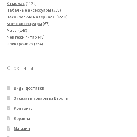
1122
товаров
Стьюмак
1122
товара
558
Табачные аксессуары
558
товаров
6598
Технические материалы
6598
67
товаров
Фото аксессуары
67
248
товаров
Часы
248
товаров
48
Чертежи гитар
48
364
товаров
Электроника
364
товара
Страницы
Виды доставки
Заказать товары из Европы
Контакты
Корзина
Магазин