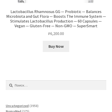
Lactobacillus Rhamnosus GG — Probiotic — Balances
Microbiota and Gut Flora — Boosts The Immune System —
Stimulates Lactobacillus Production — 60 Capsules —
Vegan — Gluten-Free — Non-GMO — SuperSmart
₽
6,200.00
Buy Now
Найти:
3958
Uncategorized
3958
375
товаров
NomaMed
375