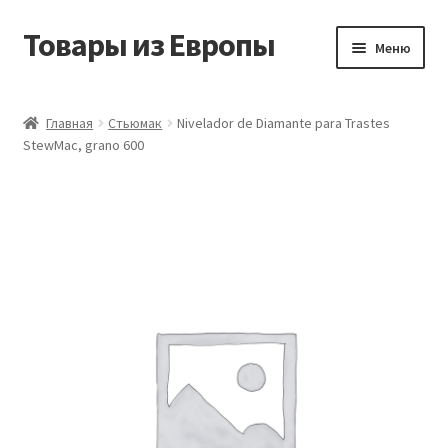
Товары из Европы
Перейти
Перейти
Меню
к
к
навигации
содержимому
Главная
Главная
Стьюмак
Nivelador de Diamante para Trastes
StewMac, grano 600
Виды доставки
Заказать товары из Европы
Контакты
Корзина
Мой аккаунт
Оставить отзыв