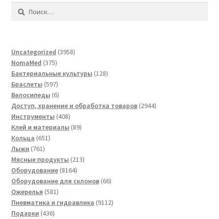
Найти:
3958
Uncategorized
3958
375
товаров
NomaMed
375
товаров
128
Бактериальные культуры
128
597
товаров
Браслеты
597
товаров
6
Велосипеды
6
товаров
2944
Доступ, хранение и обработка товаров
2944
408
товара
Инструменты
408
товаров
89
Клей и материалы
89
651
товаров
Кольца
651
761
товар
Лыжи
761
товар
213
Мясные продукты
213
8164
товаров
Оборудование
8164
товара
66
Оборудование для склонов
66
581
товаров
Ожерелья
581
товар
9112
Пневматика и гидравлика
9112
436
товаров
Подарки
436