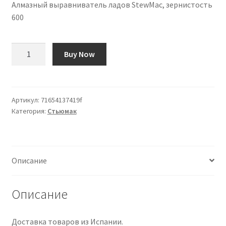
Алмазный выравниватель ладов StewMac, зернистость
600
Количество
Buy Now
товара
Nivelador
de
Diamante
Артикул:
71654137419f
Категория:
Стьюмак
para
Trastes
StewMac,
grano
Описание
600
Описание
Доставка товаров из Испании.