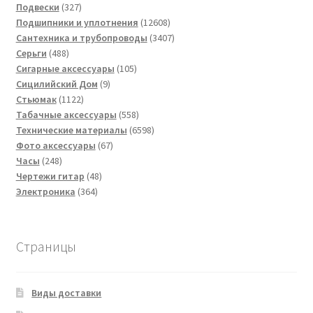
товаров
327
Подвески
327
товаров
12608
Подшипники и уплотнения
12608
товаров
3407
Сантехника и трубопроводы
3407
488
товаров
Серьги
488
товаров
105
Сигарные аксессуары
105
9
товаров
Сицилийский Дом
9
1122
товаров
Стьюмак
1122
товара
558
Табачные аксессуары
558
товаров
6598
Технические материалы
6598
67
товаров
Фото аксессуары
67
248
товаров
Часы
248
товаров
48
Чертежи гитар
48
364
товаров
Электроника
364
товара
Страницы
Виды доставки