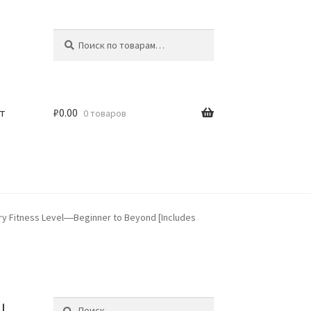
Искать:
Поиск
т
₽
0.00
0 товаров
ery Fitness Level―Beginner to Beyond [Includes
Найти: