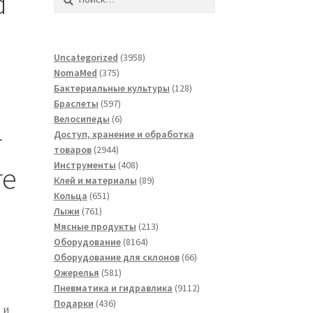
d
3958
Uncategorized
3958
375
товаров
NomaMed
375
товаров
128
Бактериальные культуры
128
597
товаров
Браслеты
597
товаров
6
Велосипеды
6
r
товаров
Доступ, хранение и обработка
2944
товаров
2944
товара
408
Инструменты
408
re
товаров
89
Клей и материалы
89
651
товаров
Кольца
651
761
товар
Лыжи
761
товар
213
Мясные продукты
213
8164
товаров
Оборудование
8164
товара
66
Оборудование для склонов
66
581
товаров
Ожерелья
581
товар
9112
Пневматика и гидравлика
9112
436
товаров
Подарки
436
 и