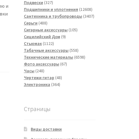
товаров
327
Подвески
327
ию и
товаров
12608
Подшипники и уплотнения
12608
овки
товаров
3407
Сантехника и трубопроводы
3407
488
товаров
Серьги
488
товаров
105
Сигарные аксессуары
105
9
товаров
Сицилийский Дом
9
1122
товаров
Стьюмак
1122
товара
558
Табачные аксессуары
558
товаров
6598
Технические материалы
6598
67
товаров
Фото аксессуары
67
248
товаров
Часы
248
товаров
48
Чертежи гитар
48
364
товаров
Электроника
364
товара
Страницы
Виды доставки