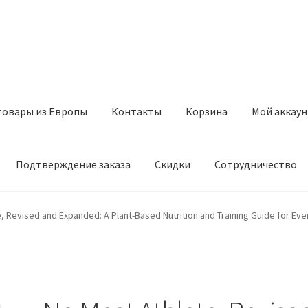
товары из Европы
Контакты
Корзина
Мой аккаун
Подтверждение заказа
Скидки
Сотрудничество
з Европы
Контакты
Корзина
Мой аккаунт
Оставить отзыв
, Revised and Expanded: A Plant-Based Nutrition and Training Guide for Ev
а
Скидки
Сотрудничество