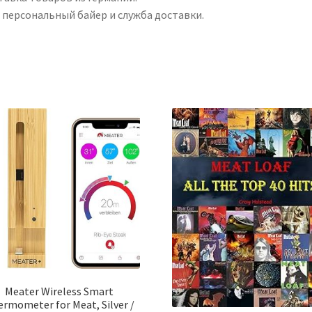
and
 персональный байер и служба доставки.
Training
Guide
for
Every
Fitness
Level―Beginner
to
Beyond
[Includes
More
Than
60
Recipes!]
Meater Wireless Smart
rmometer for Meat, Silver /