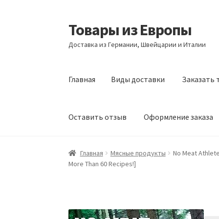
Товары из Европы
Перейти
Перейти
к
к
Доставка из Германии, Швейцарии и Италии
навигации
содержимому
Главная
Виды доставки
Заказать 
Оставить отзыв
Оформление заказа
Главная
Виды доставки
Заказать товары и
Главная
Мясные продукты
No Meat Athlete
More Than 60 Recipes!]
Оформление заказа
Подтверждение заказ