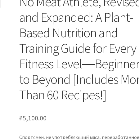
No Meat Athlete, Revise
and Expanded: A Plant-
Based Nutrition and
Training Guide for Every
Fitness Level―Beginne
to Beyond [Includes Mo
Than 60 Recipes!]
₽
5,100.00
Спортсмен, не употребляющий мяса, переработанное