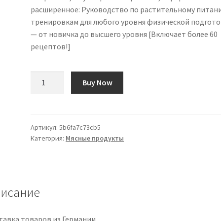
расширенное: Руководство по растительному питан
тренировкам для любого уровня физической подгот
— от новичка до высшего уровня [Включает более 60
рецептов!]
Количество
Buy Now
товара
No
Meat
Athlete,
Артикул:
5b6fa7c73cb5
Категория:
Мясные продукты
Revised
and
Expanded:
A
Plant-
исание
Based
Nutrition
тавка товаров из Германии.