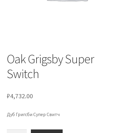
Оформление заказа
Подтверждение заказа
Скидки
Сотрудничество
Oak Grigsby Super
Switch
₽
4,732.00
Дуб Григсби Супер Свитч
Количество