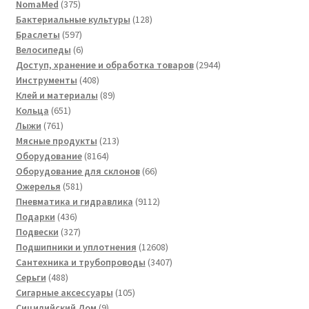
375
товаров
NomaMed
375
товаров
128
Бактериальные культуры
128
597
товаров
Браслеты
597
товаров
6
Велосипеды
6
товаров
2944
Доступ, хранение и обработка товаров
2944
408
товара
Инструменты
408
товаров
89
Клей и материалы
89
651
товаров
Кольца
651
761
товар
Лыжи
761
товар
213
Мясные продукты
213
8164
товаров
Оборудование
8164
товара
66
Оборудование для склонов
66
581
товаров
Ожерелья
581
товар
9112
Пневматика и гидравлика
9112
436
товаров
Подарки
436
товаров
327
Подвески
327
товаров
12608
Подшипники и уплотнения
12608
товаров
3407
Сантехника и трубопроводы
3407
488
товаров
Серьги
488
товаров
105
Сигарные аксессуары
105
9
товаров
Сицилийский Дом
9