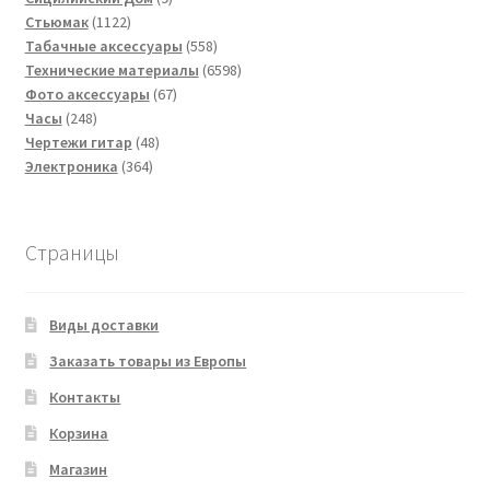
1122
товаров
Стьюмак
1122
товара
558
Табачные аксессуары
558
товаров
6598
Технические материалы
6598
67
товаров
Фото аксессуары
67
248
товаров
Часы
248
товаров
48
Чертежи гитар
48
364
товаров
Электроника
364
товара
Страницы
Виды доставки
Заказать товары из Европы
Контакты
Корзина
Магазин