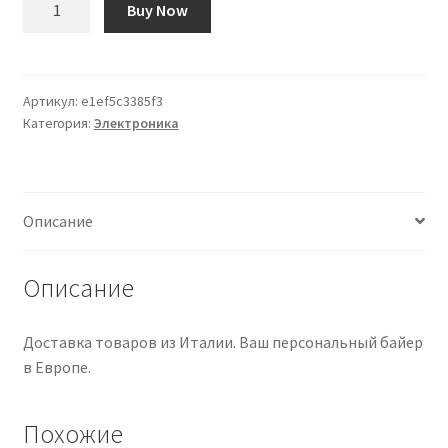
Buy Now
товара
Oak
Grigsby
Super
Артикул:
e1ef5c3385f3
Категория:
Электроника
Switch
Описание
Описание
Доставка товаров из Италии. Ваш персональный байер
в Европе.
Похожие