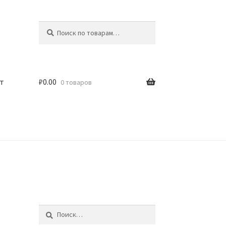
Искать:
Поиск
т
₽
0.00
0 товаров
Найти: