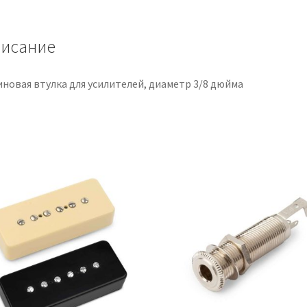
3/8"
de
diámetro
исание
иновая втулка для усилителей, диаметр 3/8 дюйма