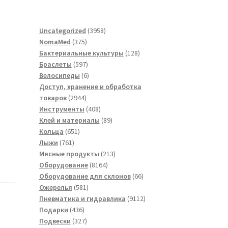
3958
Uncategorized
3958
375
товаров
NomaMed
375
товаров
128
Бактериальные культуры
128
597
товаров
Браслеты
597
товаров
6
Велосипеды
6
товаров
Доступ, хранение и обработка
2944
товаров
2944
товара
408
Инструменты
408
товаров
89
Клей и материалы
89
651
товаров
Кольца
651
761
товар
Лыжи
761
товар
213
Мясные продукты
213
8164
товаров
Оборудование
8164
товара
66
Оборудование для склонов
66
581
товаров
Ожерелья
581
товар
9112
Пневматика и гидравлика
9112
436
товаров
Подарки
436
товаров
327
Подвески
327