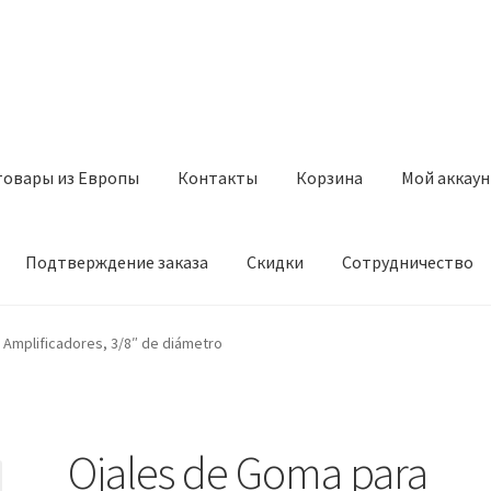
товары из Европы
Контакты
Корзина
Мой аккаун
Подтверждение заказа
Скидки
Сотрудничество
з Европы
Контакты
Корзина
Мой аккаунт
Оставить отзыв
 Amplificadores, 3/8″ de diámetro
а
Скидки
Сотрудничество
Ojales de Goma para