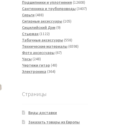
товаров
12608
Подшипники и уплотнения
12608
товаров
3407
Сантехника и трубопроводы
3407
488
товаров
Серьги
488
товаров
105
Сигарные аксессуары
105
9
товаров
Сицилийский Дом
9
1122
товаров
Стьюмак
1122
товара
558
Табачные аксессуары
558
товаров
6598
Технические материалы
6598
67
товаров
Фото аксессуары
67
248
товаров
Часы
248
товаров
48
Чертежи гитар
48
364
товаров
Электроника
364
товара
Страницы
Виды доставки
Заказать товары из Европы