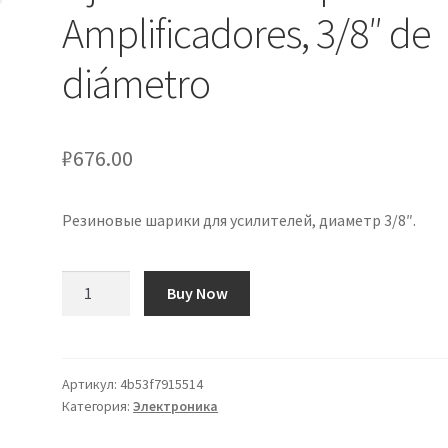
Amplificadores, 3/8″ de
diámetro
₽
676.00
Резиновые шарики для усилителей, диаметр 3/8″.
Количество
Buy Now
товара
Ojales
de
Goma
Артикул:
4b53f7915514
Категория:
Электроника
para
Amplificadores,