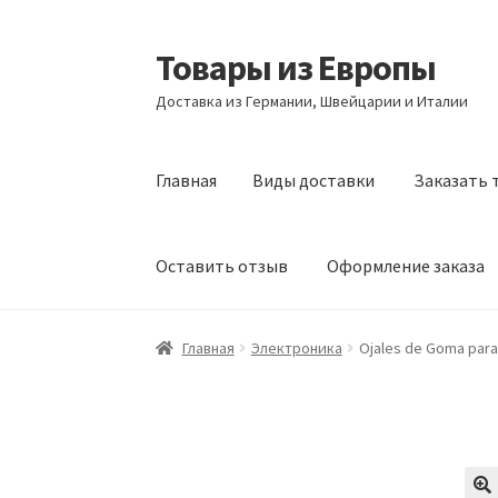
Товары из Европы
Перейти
Перейти
к
к
Доставка из Германии, Швейцарии и Италии
навигации
содержимому
Главная
Виды доставки
Заказать 
Оставить отзыв
Оформление заказа
Главная
Виды доставки
Заказать товары и
Главная
Электроника
Ojales de Goma para
Оформление заказа
Подтверждение заказ