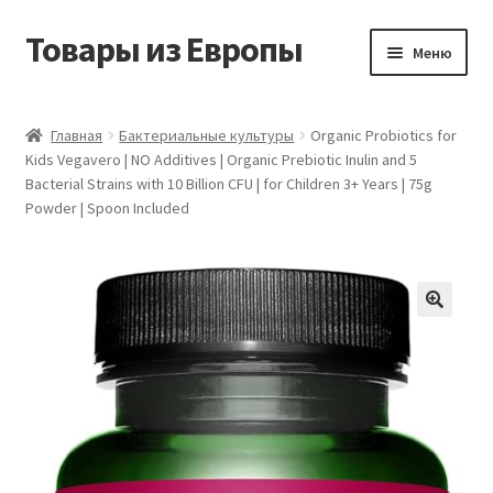
Товары из Европы
Перейти
Перейти
Меню
к
к
навигации
содержимому
Главная
Главная
Бактериальные культуры
Organic Probiotics for
Kids Vegavero | NO Additives | Organic Prebiotic Inulin and 5
Виды доставки
Bacterial Strains with 10 Billion CFU | for Children 3+ Years | 75g
Powder | Spoon Included
Заказать товары из Европы
Контакты
Корзина
Мой аккаунт
Оставить отзыв