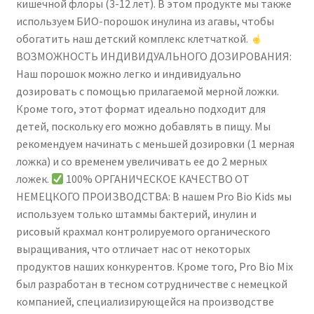
кишечной флоры (3-12 лет). В этом продукте мы также
Billion
используем БИО-порошок инулина из агавы, чтобы
CFU
обогатить наш детский комплекс клетчаткой.
|
ВОЗМОЖНОСТЬ ИНДИВИДУАЛЬНОГО ДОЗИРОВАНИЯ:
for
Наш порошок можно легко и индивидуально
Children
дозировать с помощью прилагаемой мерной ложки.
3+
Кроме того, этот формат идеально подходит для
Years
детей, поскольку его можно добавлять в пищу. Мы
|
рекомендуем начинать с меньшей дозировки (1 мерная
75g
ложка) и со временем увеличивать ее до 2 мерных
Powder
ложек.
100% ОРГАНИЧЕСКОЕ КАЧЕСТВО ОТ
|
НЕМЕЦКОГО ПРОИЗВОДСТВА: В нашем Pro Bio Kids мы
Spoon
используем только штаммы бактерий, инулин и
Included
рисовый крахмал контролируемого органического
выращивания, что отличает нас от некоторых
продуктов наших конкурентов. Кроме того, Pro Bio Mix
был разработан в тесном сотрудничестве с немецкой
компанией, специализирующейся на производстве