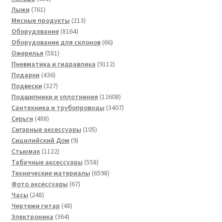
761
товар
Лыжи
761
товар
213
Мясные продукты
213
8164
товаров
Оборудование
8164
товара
66
Оборудование для склонов
66
581
товаров
Ожерелья
581
товар
9112
Пневматика и гидравлика
9112
436
товаров
Подарки
436
товаров
327
Подвески
327
товаров
12608
Подшипники и уплотнения
12608
товаров
3407
Сантехника и трубопроводы
3407
488
товаров
Серьги
488
товаров
105
Сигарные аксессуары
105
9
товаров
Сицилийский Дом
9
1122
товаров
Стьюмак
1122
товара
558
Табачные аксессуары
558
товаров
6598
Технические материалы
6598
67
товаров
Фото аксессуары
67
248
товаров
Часы
248
товаров
48
Чертежи гитар
48
364
товаров
Электроника
364