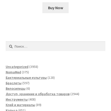
Buy Now
Найти:
3958
Uncategorized
3958
375
товаров
NomaMed
375
товаров
128
Бактериальные культуры
128
597
товаров
Браслеты
597
товаров
6
Велосипеды
6
товаров
2944
Доступ, хранение и обработка товаров
2944
408
товара
Инструменты
408
товаров
89
Клей и материалы
89
651
товаров
Кольца
651