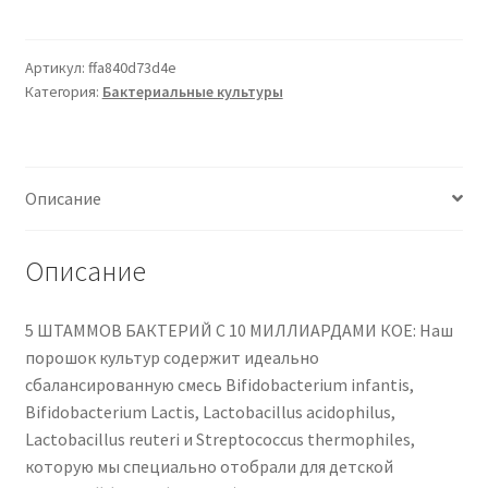
Organic
Probiotics
for
Артикул:
ffa840d73d4e
Категория:
Бактериальные культуры
Kids
Vegavero
|
NO
Описание
Additives
|
Organic
Описание
Prebiotic
Inulin
5 ШТАММОВ БАКТЕРИЙ С 10 МИЛЛИАРДАМИ КОЕ: Наш
and
порошок культур содержит идеально
5
сбалансированную смесь Bifidobacterium infantis,
Bacterial
Bifidobacterium Lactis, Lactobacillus acidophilus,
Strains
Lactobacillus reuteri и Streptococcus thermophiles,
with
которую мы специально отобрали для детской
10