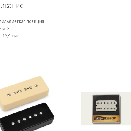
Spaced
исание
тилья легкая позиция.
ико 8
 12,9 тыс.