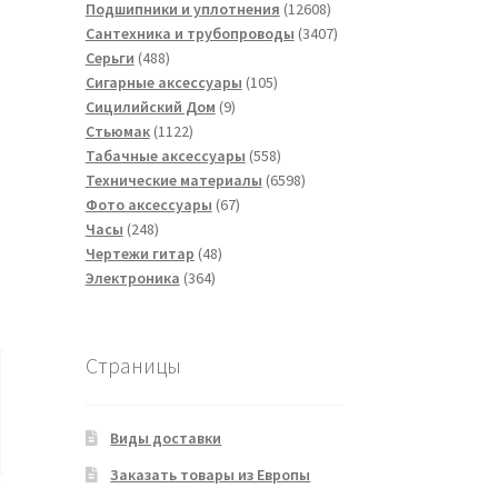
товаров
12608
Подшипники и уплотнения
12608
товаров
3407
Сантехника и трубопроводы
3407
488
товаров
Серьги
488
товаров
105
Сигарные аксессуары
105
9
товаров
Сицилийский Дом
9
1122
товаров
Стьюмак
1122
товара
558
Табачные аксессуары
558
товаров
6598
Технические материалы
6598
67
товаров
Фото аксессуары
67
248
товаров
Часы
248
товаров
48
Чертежи гитар
48
364
товаров
Электроника
364
товара
Страницы
Виды доставки
Заказать товары из Европы