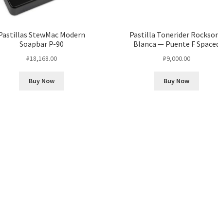
Pastillas StewMac Modern
Pastilla Tonerider Rockso
Soapbar P-90
Blanca — Puente F Space
₽
18,168.00
₽
9,000.00
Buy Now
Buy Now