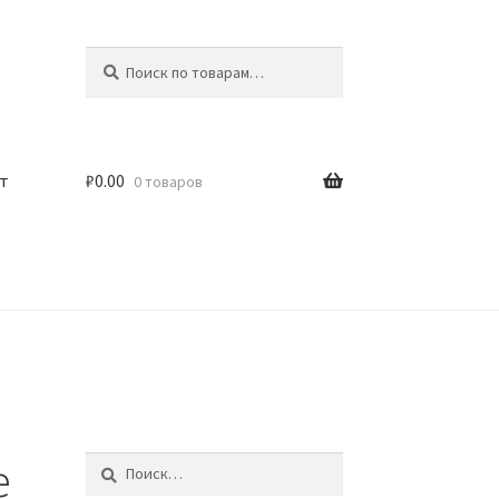
Искать:
Поиск
т
₽
0.00
0 товаров
e
Найти: