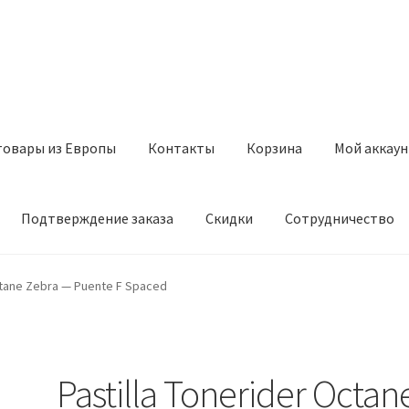
товары из Европы
Контакты
Корзина
Мой аккаун
Подтверждение заказа
Скидки
Сотрудничество
з Европы
Контакты
Корзина
Мой аккаунт
Оставить отзыв
Octane Zebra — Puente F Spaced
а
Скидки
Сотрудничество
Pastilla Tonerider Octan