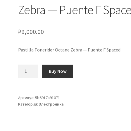
Zebra — Puente F Spac
₽
9,000.00
Pastilla Tonerider Octane Zebra — Puente F Spaced
Количество
Buy Now
товара
Pastilla
Tonerider
Octane
Артикул:
5b6917a91071
Категория:
Электроника
Zebra
-
Puente
F