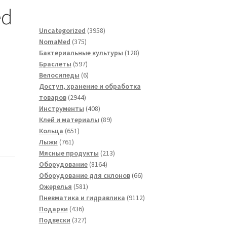
ed
3958
Uncategorized
3958
375
товаров
NomaMed
375
товаров
128
Бактериальные культуры
128
597
товаров
Браслеты
597
товаров
6
Велосипеды
6
товаров
Доступ, хранение и обработка
2944
товаров
2944
товара
408
Инструменты
408
товаров
89
Клей и материалы
89
651
товаров
Кольца
651
761
товар
Лыжи
761
товар
213
Мясные продукты
213
8164
товаров
Оборудование
8164
товара
66
Оборудование для склонов
66
581
товаров
Ожерелья
581
товар
9112
Пневматика и гидравлика
9112
436
товаров
Подарки
436
товаров
327
Подвески
327