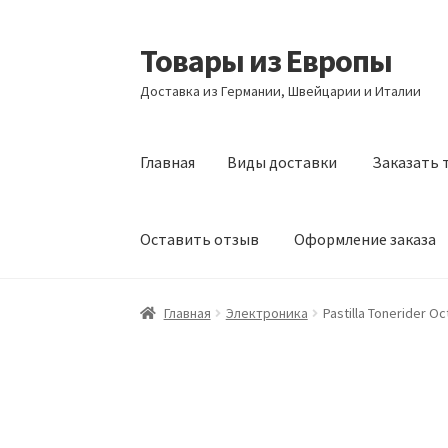
Товары из Европы
Перейти
Перейти
к
к
Доставка из Германии, Швейцарии и Италии
навигации
содержимому
Главная
Виды доставки
Заказать 
Оставить отзыв
Оформление заказа
Главная
Виды доставки
Заказать товары и
Главная
Электроника
Pastilla Tonerider 
Оформление заказа
Подтверждение заказ