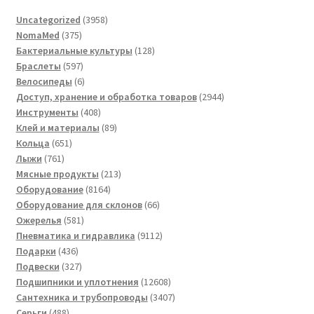
3958
Uncategorized
3958
375
товаров
NomaMed
375
товаров
128
Бактериальные культуры
128
597
товаров
Браслеты
597
товаров
6
Велосипеды
6
товаров
2944
Доступ, хранение и обработка товаров
2944
408
товара
Инструменты
408
товаров
89
Клей и материалы
89
651
товаров
Кольца
651
761
товар
Лыжи
761
товар
213
Мясные продукты
213
8164
товаров
Оборудование
8164
товара
66
Оборудование для склонов
66
581
товаров
Ожерелья
581
товар
9112
Пневматика и гидравлика
9112
436
товаров
Подарки
436
товаров
327
Подвески
327
товаров
12608
Подшипники и уплотнения
12608
товаров
3407
Сантехника и трубопроводы
3407
488
товаров
Серьги
488