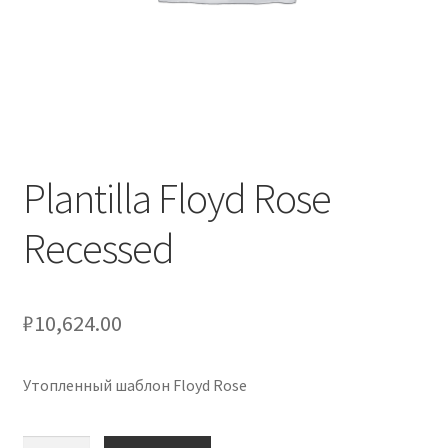
Оформление заказа
Подтверждение заказа
Скидки
Сотрудничество
Plantilla Floyd Rose
Recessed
₽
10,624.00
Утопленный шаблон Floyd Rose
Количество