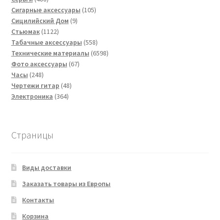
товаров
105
Сигарные аксессуары
105
9
товаров
Сицилийский Дом
9
1122
товаров
Стьюмак
1122
товара
558
Табачные аксессуары
558
товаров
6598
Технические материалы
6598
67
товаров
Фото аксессуары
67
248
товаров
Часы
248
товаров
48
Чертежи гитар
48
364
товаров
Электроника
364
товара
Страницы
Виды доставки
Заказать товары из Европы
Контакты
Корзина