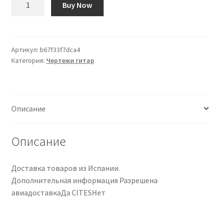
Buy Now
товара
Plantilla
Floyd
Rose
Артикул:
b67f33f7dca4
Категория:
Чертежи гитар
Recessed
Описание
Описание
Доставка товаров из Испании.
Дополнительная информация Разрешена
авиадоставкаДа CITESНет