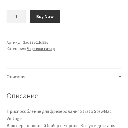
Количество
Buy Now
товара
Plantilla
para
Fresado
Артикул:
2ad87e2dd55e
Категория:
Чертежи гитар
de
Strato
Vintage
StewMac
Описание
Описание
Приспособление для фрезерования Strato StewMac
Vintage
Ваш персональный байер в Европе. Выкуп и доставка