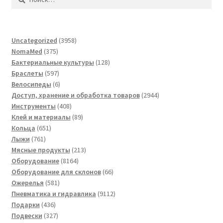
3958
Uncategorized
3958
375
товаров
NomaMed
375
товаров
128
Бактериальные культуры
128
597
товаров
Браслеты
597
товаров
6
Велосипеды
6
товаров
2944
Доступ, хранение и обработка товаров
2944
408
товара
Инструменты
408
товаров
89
Клей и материалы
89
651
товаров
Кольца
651
761
товар
Лыжи
761
товар
213
Мясные продукты
213
8164
товаров
Оборудование
8164
товара
66
Оборудование для склонов
66
581
товаров
Ожерелья
581
товар
9112
Пневматика и гидравлика
9112
436
товаров
Подарки
436
товаров
327
Подвески
327