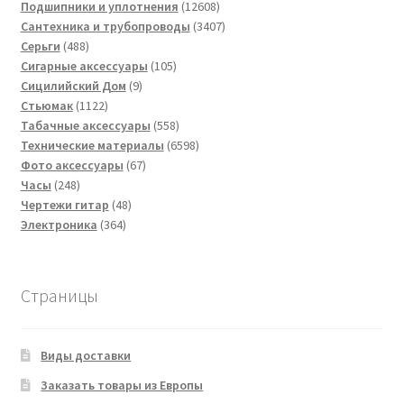
товаров
12608
Подшипники и уплотнения
12608
товаров
3407
Сантехника и трубопроводы
3407
488
товаров
Серьги
488
товаров
105
Сигарные аксессуары
105
9
товаров
Сицилийский Дом
9
1122
товаров
Стьюмак
1122
товара
558
Табачные аксессуары
558
товаров
6598
Технические материалы
6598
67
товаров
Фото аксессуары
67
248
товаров
Часы
248
товаров
48
Чертежи гитар
48
364
товаров
Электроника
364
товара
Страницы
Виды доставки
Заказать товары из Европы