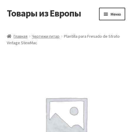
Товары из Европы
Перейти
Перейти
Меню
к
к
навигации
содержимому
Главная
Главная
Чертежи гитар
Plantilla para Fresado de Strato
Vintage StewMac
Виды доставки
Заказать товары из Европы
Контакты
Корзина
Мой аккаунт
Оставить отзыв