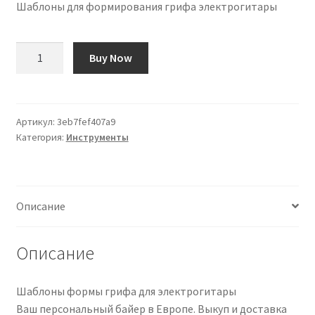
Шаблоны для формирования грифа электрогитары
Количество
Buy Now
товара
Plantillas
de
Conformado
Артикул:
3eb7fef407a9
Категория:
Инструменты
de
Mástil
para
Guitarra
Описание
Eléctrica
Описание
Шаблоны формы грифа для электрогитары
Ваш персональный байер в Европе. Выкуп и доставка