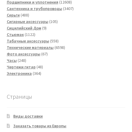
товаров
12608
Подшипники и уплотнения
12608
товаров
3407
Сантехника и трубопроводы
3407
488
товаров
Серьги
488
товаров
105
Сигарные аксессуары
105
9
товаров
Сицилийский Дом
9
1122
товаров
Стьюмак
1122
товара
558
Табачные аксессуары
558
товаров
6598
Технические материалы
6598
67
товаров
Фото аксессуары
67
248
товаров
Часы
248
товаров
48
Чертежи гитар
48
364
товаров
Электроника
364
товара
Страницы
Виды доставки
Заказать товары из Европы