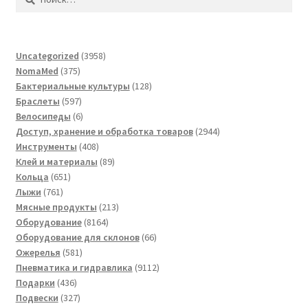
3958
Uncategorized
3958
375
товаров
NomaMed
375
товаров
128
Бактериальные культуры
128
597
товаров
Браслеты
597
товаров
6
Велосипеды
6
товаров
2944
Доступ, хранение и обработка товаров
2944
408
товара
Инструменты
408
товаров
89
Клей и материалы
89
651
товаров
Кольца
651
761
товар
Лыжи
761
товар
213
Мясные продукты
213
8164
товаров
Оборудование
8164
товара
66
Оборудование для склонов
66
581
товаров
Ожерелья
581
товар
9112
Пневматика и гидравлика
9112
436
товаров
Подарки
436
товаров
327
Подвески
327