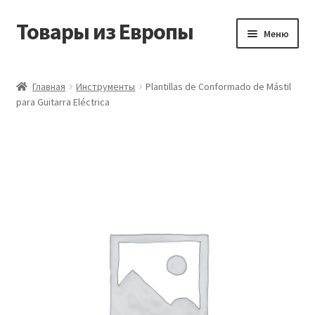
Товары из Европы
Перейти
Перейти
Меню
к
к
навигации
содержимому
Главная
Главная
Инструменты
Plantillas de Conformado de Mástil
para Guitarra Eléctrica
Виды доставки
Заказать товары из Европы
Контакты
Корзина
Мой аккаунт
Оставить отзыв