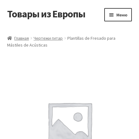
Товары из Европы
Перейти
Перейти
Меню
к
к
навигации
содержимому
Главная
Главная
Чертежи гитар
Plantillas de Fresado para
Mástiles de Acústicas
Виды доставки
Заказать товары из Европы
Контакты
Корзина
Мой аккаунт
Оставить отзыв