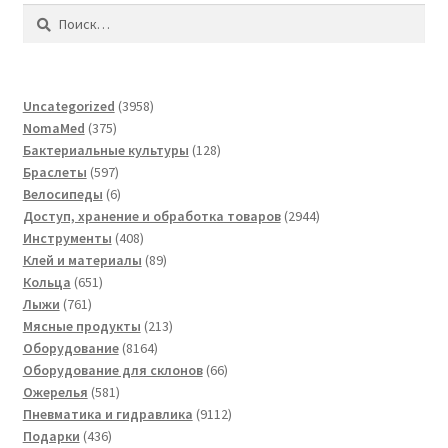
Найти:
3958
Uncategorized
3958
375
товаров
NomaMed
375
товаров
128
Бактериальные культуры
128
597
товаров
Браслеты
597
товаров
6
Велосипеды
6
товаров
2944
Доступ, хранение и обработка товаров
2944
408
товара
Инструменты
408
товаров
89
Клей и материалы
89
651
товаров
Кольца
651
761
товар
Лыжи
761
товар
213
Мясные продукты
213
8164
товаров
Оборудование
8164
товара
66
Оборудование для склонов
66
581
товаров
Ожерелья
581
товар
9112
Пневматика и гидравлика
9112
436
товаров
Подарки
436