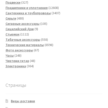
товаров
327
Подвески
327
товаров
12608
Подшипники и уплотнения
12608
товаров
3407
Сантехника и трубопроводы
3407
488
товаров
Серьги
488
товаров
105
Сигарные аксессуары
105
9
товаров
Сицилийский Дом
9
1122
товаров
Стьюмак
1122
товара
558
Табачные аксессуары
558
товаров
6598
Технические материалы
6598
67
товаров
Фото аксессуары
67
248
товаров
Часы
248
товаров
48
Чертежи гитар
48
364
товаров
Электроника
364
товара
Страницы
Виды доставки