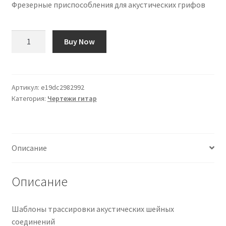
Фрезерные приспособления для акустических грифов
Количество
Buy Now
товара
Plantillas
de
Fresado
Артикул:
e19dc2982992
Категория:
Чертежи гитар
para
Mástiles
de
Acústicas
Описание
Описание
Шаблоны трассировки акустических шейных
соединений