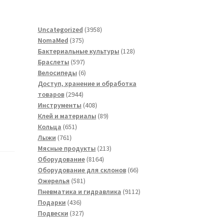
3958
Uncategorized
3958
375
товаров
NomaMed
375
товаров
128
Бактериальные культуры
128
597
товаров
Браслеты
597
товаров
6
Велосипеды
6
товаров
Доступ, хранение и обработка
2944
товаров
2944
товара
408
Инструменты
408
товаров
89
Клей и материалы
89
651
товаров
Кольца
651
761
товар
Лыжи
761
товар
213
Мясные продукты
213
8164
товаров
Оборудование
8164
товара
66
Оборудование для склонов
66
581
товаров
Ожерелья
581
товар
9112
Пневматика и гидравлика
9112
436
товаров
Подарки
436
товаров
327
Подвески
327