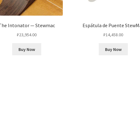
The Intonator — Stewmac
Espátula de Puente StewM
₽
23,954.00
₽
14,458.00
Buy Now
Buy Now