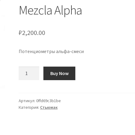
Mezcla Alpha
₽
2,200.00
Потенциометры альфа-смеси
Количество
Buy Now
товара
Potenciómetros
de
Mezcla
Артикул:
0ffd69c3b1be
Категория:
Стьюмак
Alpha