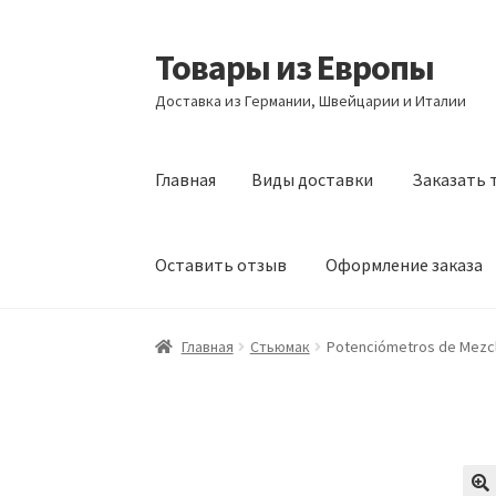
Товары из Европы
Перейти
Перейти
к
к
Доставка из Германии, Швейцарии и Италии
навигации
содержимому
Главная
Виды доставки
Заказать 
Оставить отзыв
Оформление заказа
Главная
Виды доставки
Заказать товары и
Главная
Стьюмак
Potenciómetros de Mezcl
Оформление заказа
Подтверждение заказ