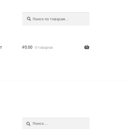
Искать:
Поиск
т
₽
0.00
0 товаров
Найти: