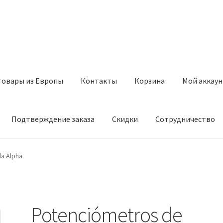
товары из Европы
Контакты
Корзина
Мой аккаун
Подтверждение заказа
Скидки
Сотрудничество
з Европы
Контакты
Корзина
Мой аккаунт
Оставить отзыв
a Alpha
а
Скидки
Сотрудничество
Potenciómetros de