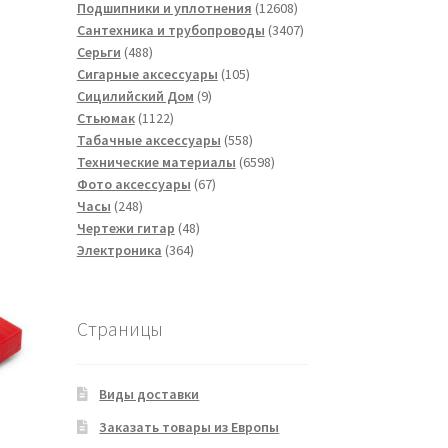
товаров
12608
Подшипники и уплотнения
12608
товаров
3407
Сантехника и трубопроводы
3407
488
товаров
Серьги
488
товаров
105
Сигарные аксессуары
105
9
товаров
Сицилийский Дом
9
1122
товаров
Стьюмак
1122
товара
558
Табачные аксессуары
558
товаров
6598
Технические материалы
6598
67
товаров
Фото аксессуары
67
248
товаров
Часы
248
товаров
48
Чертежи гитар
48
364
товаров
Электроника
364
товара
Страницы
Виды доставки
Заказать товары из Европы