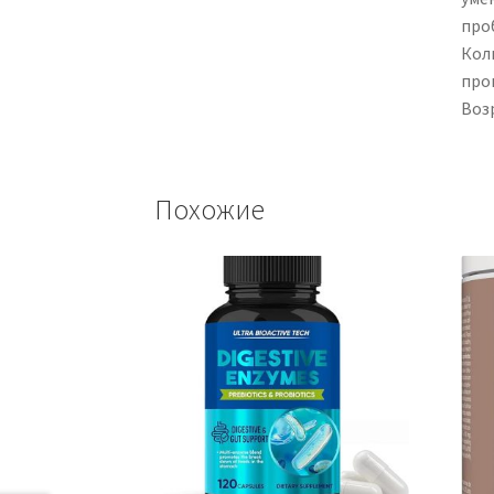
про
Коли
про
Воз
Похожие