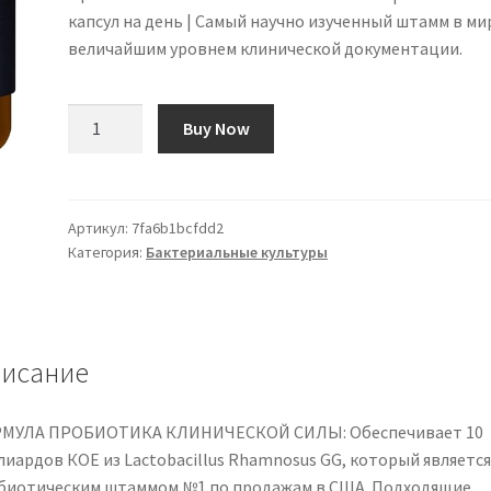
капсул на день | Самый научно изученный штамм в ми
величайшим уровнем клинической документации.
Количество
Buy Now
товара
Probiotics
Lactobacillus
Rhamnosus
Артикул:
7fa6b1bcfdd2
Категория:
Бактериальные культуры
GG
|
60
Daily
Vegan
исание
Capsules
|
МУЛА ПРОБИОТИКА КЛИНИЧЕСКОЙ СИЛЫ: Обеспечивает 10
The
лиардов КОЕ из Lactobacillus Rhamnosus GG, который является
Most
биотическим штаммом №1 по продажам в США. Подходящие