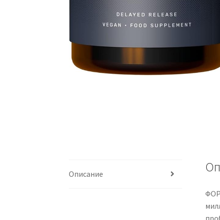
Оп
Описание
ФОР
мил
про