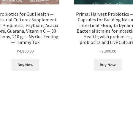
robiotics for Gut Health —
Primal Harvest Probiotics 
cterial Cultures Supplement
Capsules for Building Natu
h Prebiotics, Psyllium, Acacia
intestinal Flora, 15 Dynam
bre, Guarana, Vitamin C — 30
Bacterial strains for intesti
tions, 210 g — My Gut Feeling
Health; with prebiotics,
— Tummy Tox
probiotics and Live Cultur
₽
4,800.00
₽
7,800.00
Buy Now
Buy Now