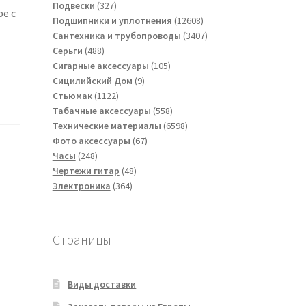
товаров
327
Подвески
327
ре с
товаров
12608
Подшипники и уплотнения
12608
товаров
3407
Сантехника и трубопроводы
3407
488
товаров
Серьги
488
товаров
105
Сигарные аксессуары
105
9
товаров
Сицилийский Дом
9
1122
товаров
Стьюмак
1122
товара
558
Табачные аксессуары
558
товаров
6598
Технические материалы
6598
67
товаров
Фото аксессуары
67
248
товаров
Часы
248
товаров
48
Чертежи гитар
48
364
товаров
Электроника
364
товара
Страницы
Виды доставки