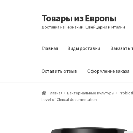
Товары из Европы
Перейти
Перейти
к
к
Доставка из Германии, Швейцарии и Италии
навигации
содержимому
Главная
Виды доставки
Заказать 
Оставить отзыв
Оформление заказа
Главная
Виды доставки
Заказать товары и
Главная
Бактериальные культуры
Probioti
Level of Clinical documentation
Оформление заказа
Подтверждение заказ