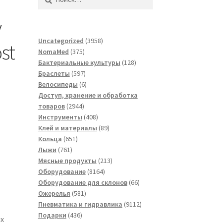
y
3958
Uncategorized
3958
st
375
товаров
NomaMed
375
товаров
128
Бактериальные культуры
128
597
товаров
Браслеты
597
товаров
6
Велосипеды
6
товаров
Доступ, хранение и обработка
2944
товаров
2944
товара
408
Инструменты
408
товаров
89
Клей и материалы
89
651
товаров
Кольца
651
761
товар
Лыжи
761
товар
213
Мясные продукты
213
8164
товаров
Оборудование
8164
товара
66
Оборудование для склонов
66
581
товаров
Ожерелья
581
товар
9112
Пневматика и гидравлика
9112
436
товаров
Подарки
436
их