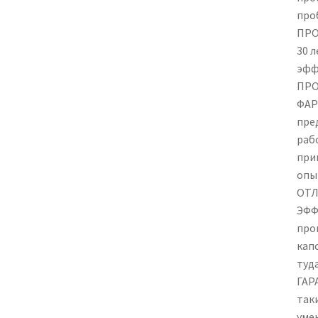
про
ПРО
30 
эфф
ПРО
ФАР
пре
раб
при
опы
ОТЛ
ЭФФ
про
кап
туд
ГАР
так
уме