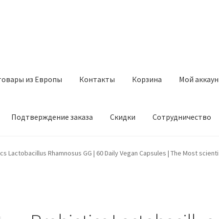
товары из Европы
Контакты
Корзина
Мой аккаун
Подтверждение заказа
Скидки
Сотрудничество
з Европы
Контакты
Корзина
Мой аккаунт
Оставить отзыв
cs Lactobacillus Rhamnosus GG | 60 Daily Vegan Capsules | The Most scientif
а
Скидки
Сотрудничество