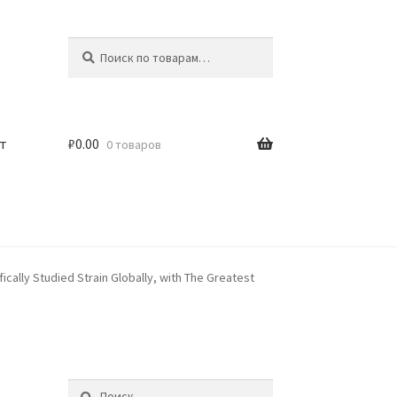
Искать:
Поиск
т
₽
0.00
0 товаров
ically Studied Strain Globally, with The Greatest
Найти: