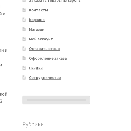
Заказать товары из Европы
М
Контакты
й и
Корзина
Магазин
Мой аккаунт
Оставить отзыв
ии и
Оформление заказа
и
Скидки
Сотрудничество
ской
й
Рубрики