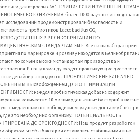
scientifically
биотики для взрослых № 1. КЛИНИЧЕСКИ ИЗУЧЕННЫЙ ШТАМ
Studied
БИОТИЧЕСКОГО ИЗУЧЕНИЯ: более 1000 научных исследовани
Strain
лет исследований продемонстрировали безопасность и
Globally,
ективность пробиотиков Lactobacillus GG,
with
ИЗВОДСТВЕННЫХ В ВЕЛИКОБРИТАНИИ ПО
The
МАЦЕВТИЧЕСКИМ СТАНДАРТАМ GMP: Все наши лаборатории,
Greatest
дприятия по маркировке и розливу находятся в Великобритан
Level
отают по самым высоким стандартам производства и
of
готовления. В нашу команду входят практикующие диетологи 
Clinical
тные дизайнеры продуктов. ПРОБИОТИЧЕСКИЕ КАПСУЛЫ С
documentation
ОЖЕННЫМ ВЫсвобождением ДЛЯ ОПТИМИЗАЦИИ
ЕКТИВНОСТИ: каждая пробиотическая добавка содержит
веренное количество 10 миллиардов живых бактерий в веган
суле с медленным высвобождением, улучшая доставку бактери
а, где это необходимо организму. ПОТЕНЦИАЛЬНОСТЬ
АНТИРОВАНА ДО СРОК ГОДНОСТИ: Наш продукт разработан
им образом, чтобы бактерии оставались стабильными и не
ньшались до истечения срока годности, что может быть