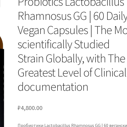
Probiotics Lactobacillus
Rhamnosus GG | 60 Dail
Vegan Capsules | The Mo
scientifically Studied
Strain Globally, with The
Greatest Level of Clinical
documentation
₽
4,800.00
Пробиотики Lactobacillus Rhamnosus GG | 60 веганск