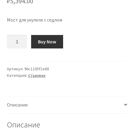
₽
5,394.00
Мост для укулеле с седлом
Количество
Buy Now
товара
Puente
de
Ukelele
Артикул:
96c1105f1e88
Категория:
Стьюмак
con
Silleta
Описание
Описание