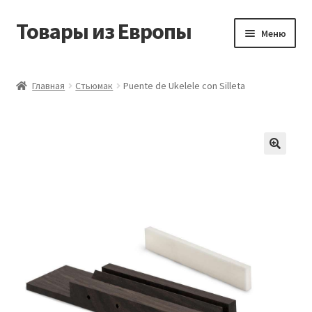
Товары из Европы
Перейти
Перейти
Меню
к
к
навигации
содержимому
Главная
Главная
Стьюмак
Puente de Ukelele con Silleta
Виды доставки
Заказать товары из Европы
Контакты
Корзина
Мой аккаунт
Оставить отзыв