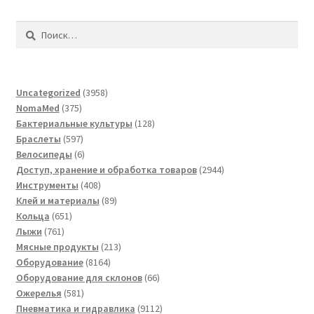
Найти:
3958
Uncategorized
3958
375
товаров
NomaMed
375
товаров
128
Бактериальные культуры
128
597
товаров
Браслеты
597
товаров
6
Велосипеды
6
товаров
2944
Доступ, хранение и обработка товаров
2944
408
товара
Инструменты
408
товаров
89
Клей и материалы
89
651
товаров
Кольца
651
761
товар
Лыжи
761
товар
213
Мясные продукты
213
8164
товаров
Оборудование
8164
товара
66
Оборудование для склонов
66
581
товаров
Ожерелья
581
товар
9112
Пневматика и гидравлика
9112