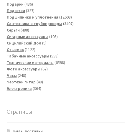
436
товаров
Подарки
436
товаров
327
Подвески
327
товаров
12608
Подшипники и уплотнения
12608
товаров
3407
Сантехника и трубопроводы
3407
488
товаров
Серьги
488
товаров
105
Сигарные аксессуары
105
9
товаров
Сицилийский Дом
9
1122
товаров
Стьюмак
1122
товара
558
Табачные аксессуары
558
товаров
6598
Технические материалы
6598
67
товаров
Фото аксессуары
67
248
товаров
Часы
248
товаров
48
Чертежи гитар
48
364
товаров
Электроника
364
товара
Страницы
Виды доставки