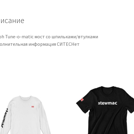
con
espárragos/casquillos
исание
oh Tune-o-matic мост со шпильками/втулками
олнительная информация СИТЕСНет