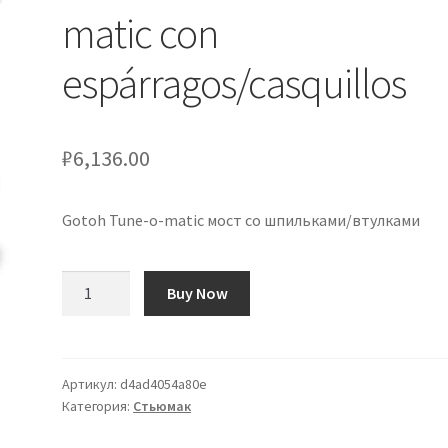
matic con
espárragos/casquillos
₽
6,136.00
Gotoh Tune-o-matic мост со шпильками/втулками
Количество
Buy Now
товара
Puente
Gotoh
Tune-
Артикул:
d4ad4054a80e
Категория:
Стьюмак
o-
matic