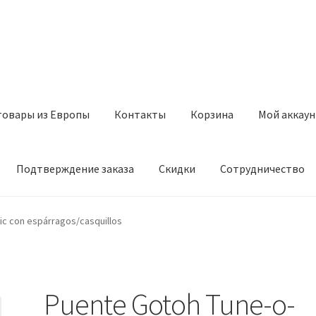
товары из Европы
Контакты
Корзина
Мой аккаун
Подтверждение заказа
Скидки
Сотрудничество
з Европы
Контакты
Корзина
Мой аккаунт
Оставить отзыв
ic con espárragos/casquillos
а
Скидки
Сотрудничество
Puente Gotoh Tune-o-