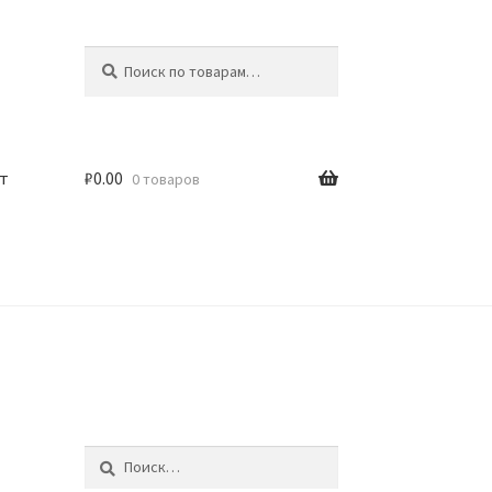
Искать:
Поиск
т
₽
0.00
0 товаров
Найти: