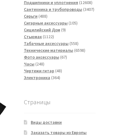
товаров
12608
Подшипники и уплотнения
12608
товаров
3407
Сантехника и трубопроводы
3407
488
товаров
Серьги
488
товаров
105
Сигарные аксессуары
105
9
товаров
Сицилийский Дом
9
1122
товаров
Стьюмак
1122
товара
558
Табачные аксессуары
558
товаров
6598
Технические материалы
6598
67
товаров
Фото аксессуары
67
248
товаров
Часы
248
товаров
48
Чертежи гитар
48
364
товаров
Электроника
364
товара
Страницы
Виды доставки
Заказать товары из Европы