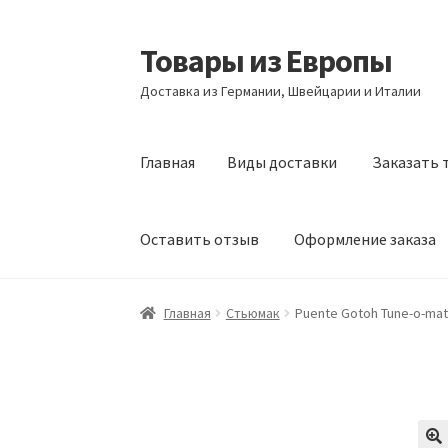
Товары из Европы
Перейти
Перейти
к
к
Доставка из Германии, Швейцарии и Италии
навигации
содержимому
Главная
Виды доставки
Заказать 
Оставить отзыв
Оформление заказа
Главная
Виды доставки
Заказать товары и
Главная
Стьюмак
Puente Gotoh Tune-o-mat
Оформление заказа
Подтверждение заказ