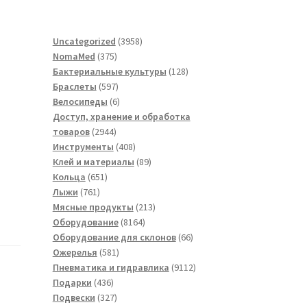
3958
Uncategorized
3958
375
товаров
NomaMed
375
товаров
128
Бактериальные культуры
128
597
товаров
Браслеты
597
товаров
6
Велосипеды
6
товаров
Доступ, хранение и обработка
2944
товаров
2944
товара
408
Инструменты
408
товаров
89
Клей и материалы
89
651
товаров
Кольца
651
761
товар
Лыжи
761
товар
213
Мясные продукты
213
8164
товаров
Оборудование
8164
товара
66
Оборудование для склонов
66
581
товаров
Ожерелья
581
товар
9112
Пневматика и гидравлика
9112
436
товаров
Подарки
436
товаров
327
Подвески
327