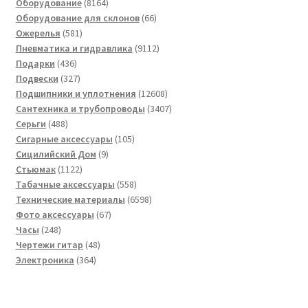
8164
товаров
Оборудование
8164
товара
66
Оборудование для склонов
66
581
товаров
Ожерелья
581
товар
9112
Пневматика и гидравлика
9112
436
товаров
Подарки
436
товаров
327
Подвески
327
товаров
12608
Подшипники и уплотнения
12608
товаров
3407
Сантехника и трубопроводы
3407
488
товаров
Серьги
488
товаров
105
Сигарные аксессуары
105
9
товаров
Сицилийский Дом
9
1122
товаров
Стьюмак
1122
товара
558
Табачные аксессуары
558
товаров
6598
Технические материалы
6598
67
товаров
Фото аксессуары
67
248
товаров
Часы
248
товаров
48
Чертежи гитар
48
364
товаров
Электроника
364
товара