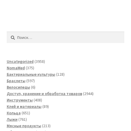
Найти:
3958
Uncategorized
3958
375
товаров
NomaMed
375
товаров
128
Бактериальные культуры
128
597
товаров
Браслеты
597
товаров
6
Велосипеды
6
товаров
2944
Доступ, хранение и обработка товаров
2944
408
товара
Инструменты
408
товаров
89
Клей и материалы
89
651
товаров
Кольца
651
761
товар
Лыжи
761
товар
213
Мясные продукты
213