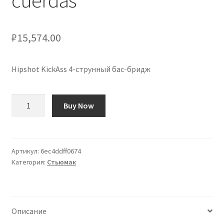
cuerdas
₽
15,574.00
Hipshot KickAss 4-струнный бас-бридж
Количество
Buy Now
товара
Puente
para
Bajo
Артикул:
6ec4ddff0674
Категория:
Стьюмак
Hipshot
KickAss
de
4
Описание
cuerdas