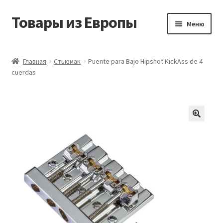
Товары из Европы
Перейти
Перейти
Меню
к
к
навигации
содержимому
Главная
Главная
Стьюмак
Puente para Bajo Hipshot KickAss de 4
cuerdas
Виды доставки
Заказать товары из Европы
Контакты
Корзина
Мой аккаунт
Оставить отзыв