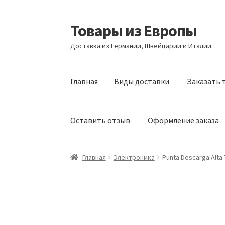
Товары из Европы
Перейти
Перейти
к
к
Доставка из Германии, Швейцарии и Италии
навигации
содержимому
Главная
Виды доставки
Заказать 
Оставить отзыв
Оформление заказа
Главная
Виды доставки
Заказать товары и
Главная
Электроника
Punta Descarga Alta 
Оформление заказа
Подтверждение заказ