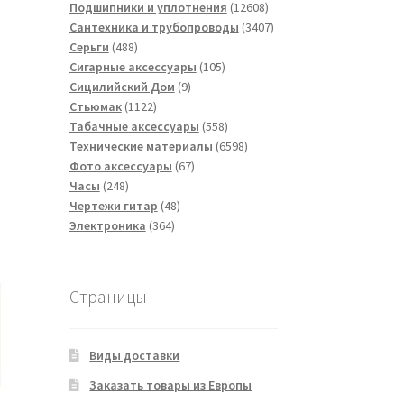
товаров
12608
Подшипники и уплотнения
12608
товаров
3407
Сантехника и трубопроводы
3407
488
товаров
Серьги
488
товаров
105
Сигарные аксессуары
105
9
товаров
Сицилийский Дом
9
1122
товаров
Стьюмак
1122
товара
558
Табачные аксессуары
558
товаров
6598
Технические материалы
6598
67
товаров
Фото аксессуары
67
248
товаров
Часы
248
товаров
48
Чертежи гитар
48
364
товаров
Электроника
364
товара
Страницы
Виды доставки
Заказать товары из Европы