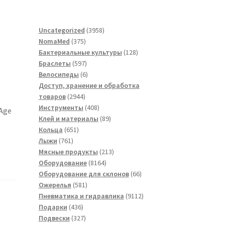
3958
Uncategorized
3958
375
товаров
NomaMed
375
товаров
128
Бактериальные культуры
128
597
товаров
Браслеты
597
товаров
6
Велосипеды
6
товаров
Доступ, хранение и обработка
2944
товаров
2944
товара
408
Инструменты
408
 Age
товаров
89
Клей и материалы
89
651
товаров
Кольца
651
761
товар
Лыжи
761
товар
213
Мясные продукты
213
8164
товаров
Оборудование
8164
товара
66
Оборудование для склонов
66
581
товаров
Ожерелья
581
товар
9112
Пневматика и гидравлика
9112
436
товаров
Подарки
436
товаров
327
Подвески
327