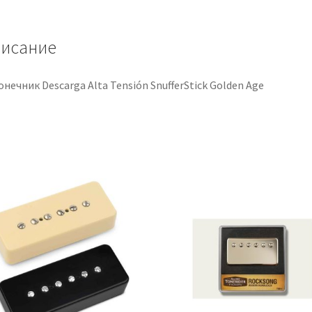
Golden
Age
исание
нечник Descarga Alta Tensión SnufferStick Golden Age