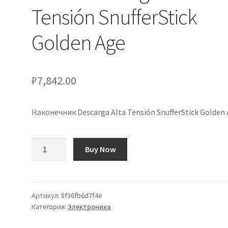
Tensión SnufferStick
Golden Age
₽
7,842.00
Наконечник Descarga Alta Tensión SnufferStick Golden
Количество
Buy Now
товара
Punta
Descarga
Alta
Артикул:
8f36fb6d7f4e
Категория:
Электроника
Tensión
SnufferStick