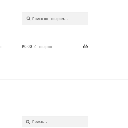
Искать:
Поиск
т
₽
0.00
0 товаров
Найти: