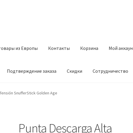
товары из Европы
Контакты
Корзина
Мой аккаун
Подтверждение заказа
Скидки
Сотрудничество
з Европы
Контакты
Корзина
Мой аккаунт
Оставить отзыв
Tensión SnufferStick Golden Age
а
Скидки
Сотрудничество
Punta Descarga Alta