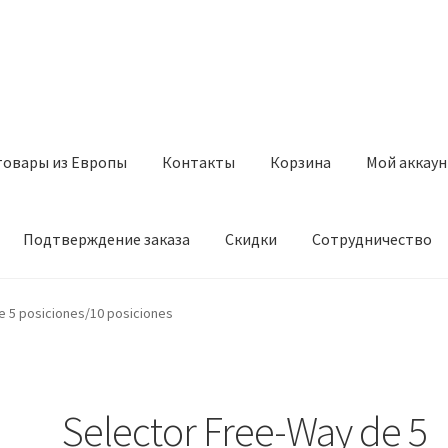
товары из Европы
Контакты
Корзина
Мой аккаун
Подтверждение заказа
Скидки
Сотрудничество
з Европы
Контакты
Корзина
Мой аккаунт
Оставить отзыв
e 5 posiciones/10 posiciones
а
Скидки
Сотрудничество
Selector Free-Way de 5