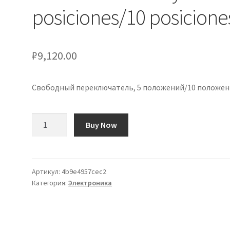
posiciones/10 posicione
₽
9,120.00
Свободный переключатель, 5 положений/10 положен
Количество
Buy Now
товара
Selector
Free-
Way
Артикул:
4b9e4957cec2
Категория:
Электроника
de
5
posiciones/10
posiciones