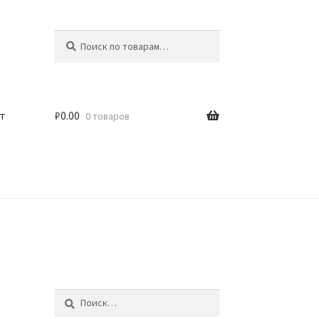
Искать:
Поиск
т
₽
0.00
0 товаров
Найти: