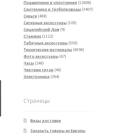
товаров
12608
Подшипники и уплотнения
12608
товаров
3407
Сантехника и трубопроводы
3407
488
товаров
Серьги
488
товаров
105
Сигарные аксессуары
105
9
товаров
Сицилийский Дом
9
1122
товаров
Стьюмак
1122
товара
558
Табачные аксессуары
558
товаров
6598
Технические материалы
6598
67
товаров
Фото аксессуары
67
248
товаров
Часы
248
товаров
48
Чертежи гитар
48
364
товаров
Электроника
364
товара
Страницы
Виды доставки
Заказать товары из Европы