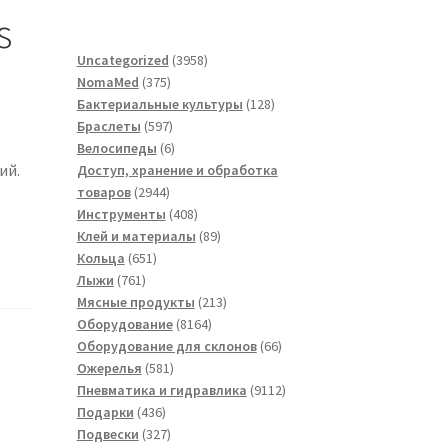
s
3958
Uncategorized
3958
375
товаров
NomaMed
375
товаров
128
Бактериальные культуры
128
597
товаров
Браслеты
597
товаров
6
Велосипеды
6
ий.
товаров
Доступ, хранение и обработка
2944
товаров
2944
товара
408
Инструменты
408
товаров
89
Клей и материалы
89
651
товаров
Кольца
651
761
товар
Лыжи
761
товар
213
Мясные продукты
213
8164
товаров
Оборудование
8164
товара
66
Оборудование для склонов
66
581
товаров
Ожерелья
581
товар
9112
Пневматика и гидравлика
9112
436
товаров
Подарки
436
товаров
327
Подвески
327