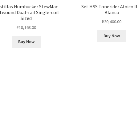
stillas Humbucker StewMac
Set HSS Tonerider Alnico I
twound Dual-rail Single-coil
Blanco
Sized
₽
20,400.00
₽
18,168.00
Buy Now
Buy Now