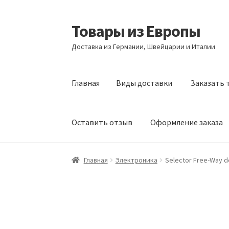
Товары из Европы
Перейти
Перейти
к
к
Доставка из Германии, Швейцарии и Италии
навигации
содержимому
Главная
Виды доставки
Заказать 
Оставить отзыв
Оформление заказа
Главная
Виды доставки
Заказать товары и
Главная
Электроника
Selector Free-Way d
Оформление заказа
Подтверждение заказ