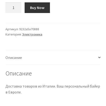
Количество
Buy Now
товара
Selector
Toggle
métrico
Артикул:
9232a5a70888
Категория:
Электроника
en
ángulo
recto
Описание
Описание
Доставка товаров из Италии. Ваш персональный байер
в Европе.