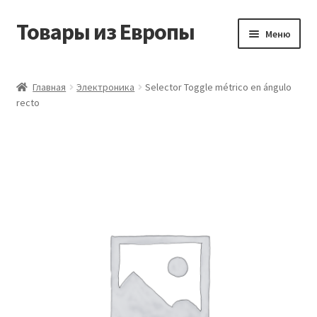
Товары из Европы
Перейти
Перейти
Меню
к
к
навигации
содержимому
Главная
Главная
Электроника
Selector Toggle métrico en ángulo
recto
Виды доставки
Заказать товары из Европы
Контакты
Корзина
Мой аккаунт
Оставить отзыв