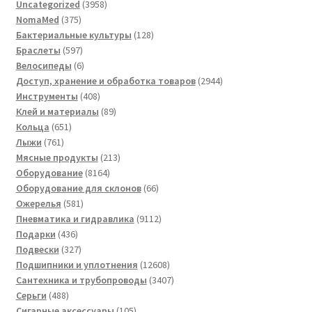
3958
Uncategorized
3958
375
товаров
NomaMed
375
товаров
128
Бактериальные культуры
128
597
товаров
Браслеты
597
товаров
6
Велосипеды
6
товаров
2944
Доступ, хранение и обработка товаров
2944
408
товара
Инструменты
408
товаров
89
Клей и материалы
89
651
товаров
Кольца
651
761
товар
Лыжи
761
товар
213
Мясные продукты
213
8164
товаров
Оборудование
8164
товара
66
Оборудование для склонов
66
581
товаров
Ожерелья
581
товар
9112
Пневматика и гидравлика
9112
436
товаров
Подарки
436
товаров
327
Подвески
327
товаров
12608
Подшипники и уплотнения
12608
товаров
3407
Сантехника и трубопроводы
3407
488
товаров
Серьги
488
товаров
105
Сигарные аксессуары
105