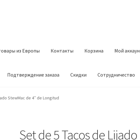
товары из Европы
Контакты
Корзина
Мой аккаун
Подтверждение заказа
Скидки
Сотрудничество
з Европы
Контакты
Корзина
Мой аккаунт
Оставить отзыв
ijado StewMac de 4″ de Longitud
а
Скидки
Сотрудничество
Set de 5 Tacos de Lijado