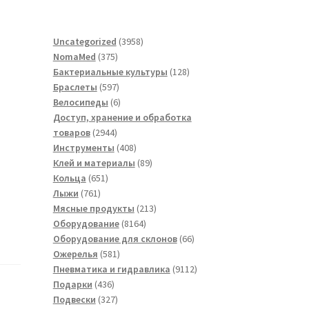
3958
Uncategorized
3958
375
товаров
NomaMed
375
товаров
128
Бактериальные культуры
128
597
товаров
Браслеты
597
товаров
6
Велосипеды
6
товаров
Доступ, хранение и обработка
2944
товаров
2944
товара
408
Инструменты
408
товаров
89
Клей и материалы
89
651
товаров
Кольца
651
761
товар
Лыжи
761
товар
213
Мясные продукты
213
8164
товаров
Оборудование
8164
товара
66
Оборудование для склонов
66
581
товаров
Ожерелья
581
товар
9112
Пневматика и гидравлика
9112
436
товаров
Подарки
436
товаров
327
Подвески
327