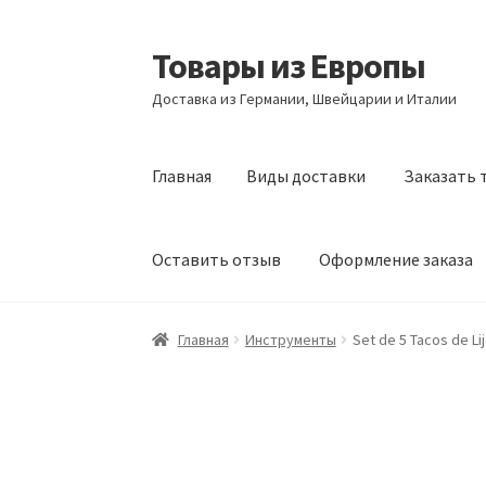
Товары из Европы
Перейти
Перейти
к
к
Доставка из Германии, Швейцарии и Италии
навигации
содержимому
Главная
Виды доставки
Заказать 
Оставить отзыв
Оформление заказа
Главная
Виды доставки
Заказать товары и
Главная
Инструменты
Set de 5 Tacos de L
Оформление заказа
Подтверждение заказ