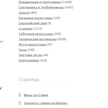
товаров
12608
Подшипники и уплотнения
12608
товаров
3407
Сантехника и трубопроводы
3407
488
товаров
Серьги
488
товаров
105
Сигарные аксессуары
105
9
товаров
Сицилийский Дом
9
1122
товаров
Стьюмак
1122
товара
558
Табачные аксессуары
558
товаров
6598
Технические материалы
6598
ет
67
товаров
Фото аксессуары
67
248
товаров
Часы
248
товаров
48
Чертежи гитар
48
364
товаров
Электроника
364
товара
Страницы
Виды доставки
Заказать товары из Европы