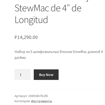
StewMac de 4″ de
Longitud
₽
14,290.00
Набор из 5 шлифовальных блоков StewMac длиной 4
дюйма
Количество
Buy Now
товара
Set
de
5
Артикул:
336592b7b2f8
Категория:
Инструменты
Tacos