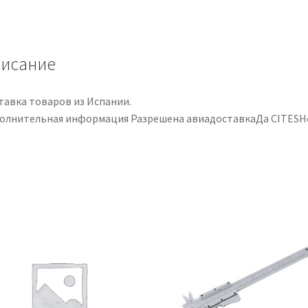
de
Lijado
StewMac
de
исание
4"
de
тавка товаров из Испании.
Longitud
олнительная информация Разрешена авиадоставкаДа CITESН