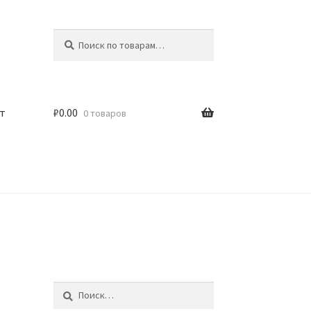
Искать:
Поиск
т
₽
0.00
0 товаров
Найти: