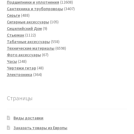
товаров
12608
Подшипники и уплотнения
12608
товаров
3407
Сантехника и трубопроводы
3407
488
товаров
Серьги
488
товаров
105
Сигарные аксессуары
105
9
товаров
Сицилийский Дом
9
1122
товаров
Стьюмак
1122
товара
558
Табачные аксессуары
558
товаров
6598
Технические материалы
6598
67
товаров
Фото аксессуары
67
248
товаров
Часы
248
товаров
48
Чертежи гитар
48
364
товаров
Электроника
364
товара
Страницы
Виды доставки
Заказать товары из Европы