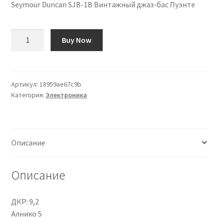
Seymour Duncan SJB-1B Винтажный джаз-бас Пуэнте
Количество
Buy Now
товара
Seymour
Duncan
SJB-
Артикул:
18959ae67c9b
Категория:
Электроника
1B
Vintage
Jazz
Bass
Описание
Puente
Описание
ДКР: 9,2
Алнико 5