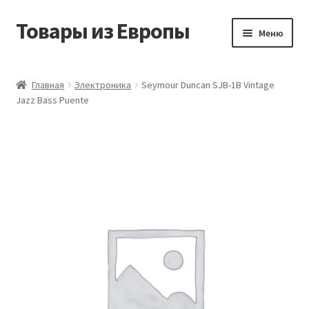
Товары из Европы
Перейти
Перейти
Меню
к
к
навигации
содержимому
Главная
Главная
Электроника
Seymour Duncan SJB-1B Vintage
Jazz Bass Puente
Виды доставки
Заказать товары из Европы
Контакты
Корзина
Мой аккаунт
Оставить отзыв