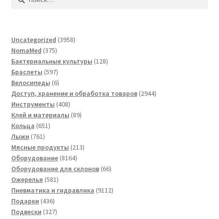
3958
Uncategorized
3958
375
товаров
NomaMed
375
товаров
128
Бактериальные культуры
128
597
товаров
Браслеты
597
товаров
6
Велосипеды
6
товаров
2944
Доступ, хранение и обработка товаров
2944
408
товара
Инструменты
408
товаров
89
Клей и материалы
89
651
товаров
Кольца
651
761
товар
Лыжи
761
товар
213
Мясные продукты
213
8164
товаров
Оборудование
8164
товара
66
Оборудование для склонов
66
581
товаров
Ожерелья
581
товар
9112
Пневматика и гидравлика
9112
436
товаров
Подарки
436
товаров
327
Подвески
327