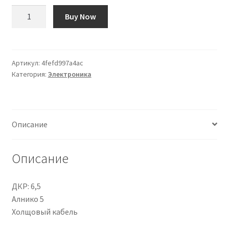
Количество
Buy Now
товара
Seymour
Duncan
SSL-
Артикул:
4fefd997a4ac
Категория:
Электроника
2
Vintage
Flat
Strat
Описание
RW/RP
Описание
ДКР: 6,5
Алнико 5
Холщовый кабель