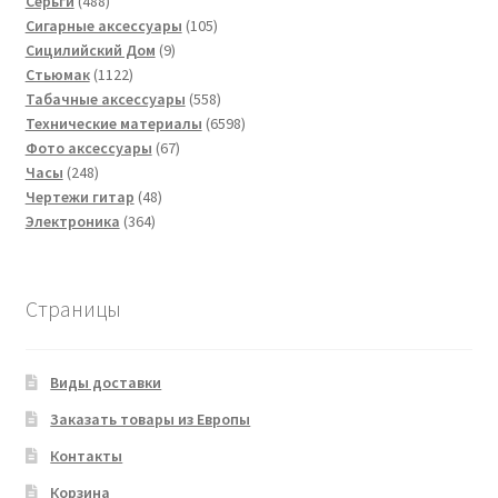
488
товаров
Серьги
488
товаров
105
Сигарные аксессуары
105
9
товаров
Сицилийский Дом
9
1122
товаров
Стьюмак
1122
товара
558
Табачные аксессуары
558
товаров
6598
Технические материалы
6598
67
товаров
Фото аксессуары
67
248
товаров
Часы
248
товаров
48
Чертежи гитар
48
364
товаров
Электроника
364
товара
Страницы
Виды доставки
Заказать товары из Европы
Контакты
Корзина