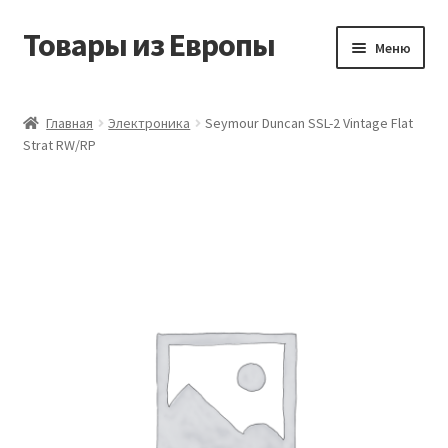
Товары из Европы
Перейти
Перейти
Меню
к
к
навигации
содержимому
Главная
Главная
Электроника
Seymour Duncan SSL-2 Vintage Flat
Strat RW/RP
Виды доставки
Заказать товары из Европы
Контакты
Корзина
Мой аккаунт
Оставить отзыв