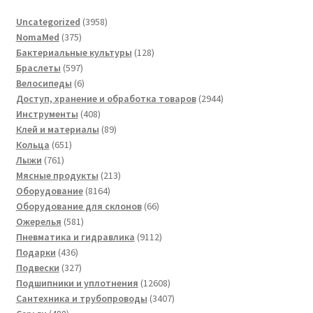
3958
Uncategorized
3958
375
товаров
NomaMed
375
товаров
128
Бактериальные культуры
128
597
товаров
Браслеты
597
товаров
6
Велосипеды
6
товаров
2944
Доступ, хранение и обработка товаров
2944
408
товара
Инструменты
408
товаров
89
Клей и материалы
89
651
товаров
Кольца
651
761
товар
Лыжи
761
товар
213
Мясные продукты
213
8164
товаров
Оборудование
8164
товара
66
Оборудование для склонов
66
581
товаров
Ожерелья
581
товар
9112
Пневматика и гидравлика
9112
436
товаров
Подарки
436
товаров
327
Подвески
327
товаров
12608
Подшипники и уплотнения
12608
товаров
3407
Сантехника и трубопроводы
3407