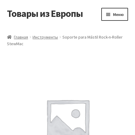
Товары из Европы
Перейти
Перейти
Меню
к
к
навигации
содержимому
Главная
Главная
Инструменты
Soporte para Mástil Rock-n-Roller
StewMac
Виды доставки
Заказать товары из Европы
Контакты
Корзина
Мой аккаунт
Оставить отзыв