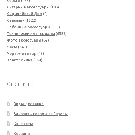
488
товаров
Серьги
488
товаров
105
Сигарные аксессуары
105
9
товаров
Сицилийский Дом
9
1122
товаров
Стьюмак
1122
товара
558
Табачные аксессуары
558
товаров
6598
Технические материалы
6598
67
товаров
Фото аксессуары
67
248
товаров
Часы
248
товаров
48
Чертежи гитар
48
364
товаров
Электроника
364
товара
Страницы
Виды доставки
Заказать товары из Европы
Контакты
Корзина