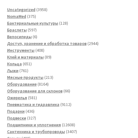
3958
Uncategorized
3958
375
товаров
NomaMed
375
товаров
128
Бактериальные культуры
128
597
товаров
Браслеты
597
товаров
6
Велосипеды
6
товаров
2944
Доступ, хранение и обработка товаров
2944
408
товара
Инструменты
408
товаров
89
Клей и материалы
89
651
товаров
Кольца
651
761
товар
Лыжи
761
товар
213
Мясные продукты
213
8164
товаров
Оборудование
8164
товара
66
Оборудование для склонов
66
581
товаров
Ожерелья
581
товар
9112
Пневматика и гидравлика
9112
436
товаров
Подарки
436
товаров
327
Подвески
327
товаров
12608
Подшипники и уплотнения
12608
товаров
3407
Сантехника и трубопроводы
3407