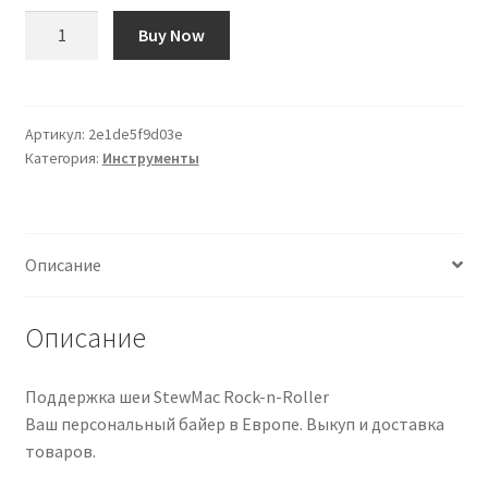
Количество
Buy Now
товара
Soporte
para
Mástil
Артикул:
2e1de5f9d03e
Категория:
Инструменты
Rock-
n-
Roller
StewMac
Описание
Описание
Поддержка шеи StewMac Rock-n-Roller
Ваш персональный байер в Европе. Выкуп и доставка
товаров.