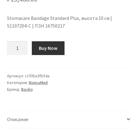
Stomacare Bandage Standard Plus, высота 10 см |
S1107204-С | ПЗН 16750217
Количество
Buy Now
товара
Stomacare
Bandage
Standard
Артикул:
c1f05a3fb54a
Категория:
NomaMed
Plus,
Бренд:
Basko
Höhe
10
cm
|
Описание
S1107204-
S
|