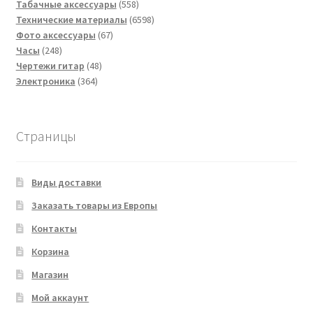
товара
558
Табачные аксессуары
558
товаров
6598
Технические материалы
6598
67
товаров
Фото аксессуары
67
248
товаров
Часы
248
товаров
48
Чертежи гитар
48
364
товаров
Электроника
364
товара
Страницы
Виды доставки
Заказать товары из Европы
Контакты
Корзина
Магазин
Мой аккаунт