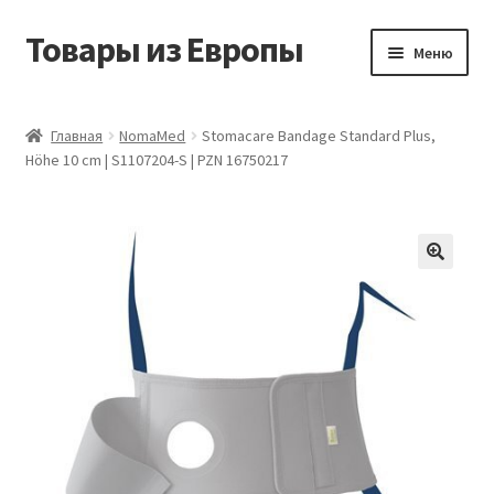
Товары из Европы
Перейти
Перейти
Меню
к
к
навигации
содержимому
Главная
Главная
NomaMed
Stomacare Bandage Standard Plus,
Höhe 10 cm | S1107204-S | PZN 16750217
Виды доставки
Заказать товары из Европы
Контакты
Корзина
Мой аккаунт
Оставить отзыв