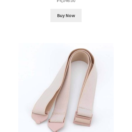
₽
4,046.00
Buy Now