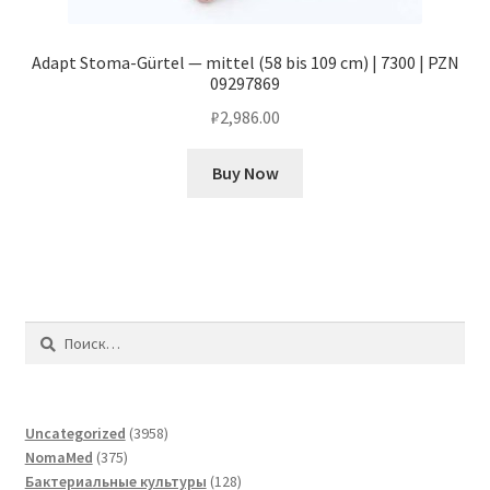
Adapt Stoma-Gürtel — mittel (58 bis 109 cm) | 7300 | PZN
09297869
₽
2,986.00
Buy Now
Найти:
3958
Uncategorized
3958
375
товаров
NomaMed
375
товаров
128
Бактериальные культуры
128