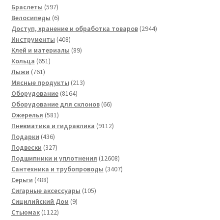
597
товаров
Браслеты
597
товаров
6
Велосипеды
6
товаров
2944
Доступ, хранение и обработка товаров
2944
408
товара
Инструменты
408
товаров
89
Клей и материалы
89
651
товаров
Кольца
651
761
товар
Лыжи
761
товар
213
Мясные продукты
213
8164
товаров
Оборудование
8164
товара
66
Оборудование для склонов
66
581
товаров
Ожерелья
581
товар
9112
Пневматика и гидравлика
9112
436
товаров
Подарки
436
товаров
327
Подвески
327
товаров
12608
Подшипники и уплотнения
12608
товаров
3407
Сантехника и трубопроводы
3407
488
товаров
Серьги
488
товаров
105
Сигарные аксессуары
105
9
товаров
Сицилийский Дом
9
1122
товаров
Стьюмак
1122