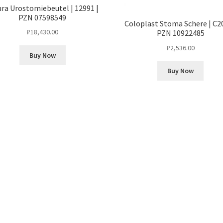
ura Urostomiebeutel | 12991 |
PZN 07598549
Coloplast Stoma Schere | C20
₽
18,430.00
PZN 10922485
₽
2,536.00
Buy Now
Buy Now