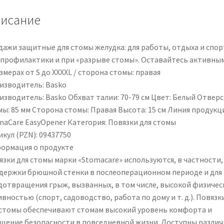
PZN
исание
09437750
дажи защитные для стомы желудка: для работы, отдыха и спор
 профилактики и при «разрыве стомы». Оставайтесь активным
змерах от S до XXXXL / сторона стомы: правая
изводитель: Basko
изводитель: Basko Обхват талии: 70-79 см Цвет: Белый Отвер
мы: 85 мм Сторона стомы: Правая Высота: 15 см Линия продукц
maCare EasyOpener Категория: Повязки для стомы
кул (PZN): 09437750
ормация о продукте
язки для стомы марки «Stomacare» используются, в частности,
держки брюшной стенки в послеоперационном периоде и для
дотвращения грыж, вызванных, в том числе, высокой физичес
вностью (спорт, садоводство, работа по дому и т. д.). Повязк
 стомы обеспечивают стомам высокий уровень комфорта и
щение безопасности в повседневной жизни. Доступны разли