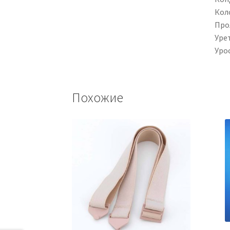
Кол
Прол
Уре
Урос
Похожие