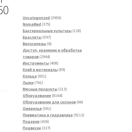
50
3958
Uncategorized
3958
375
товаров
NomaMed
375
товаров
128
Бактериальные культуры
128
597
товаров
Браслеты
597
товаров
6
Велосипеды
6
товаров
Доступ, хранение и обработка
2944
товаров
2944
товара
408
Инструменты
408
товаров
89
Клей и материалы
89
651
товаров
Кольца
651
761
товар
Лыжи
761
товар
213
Мясные продукты
213
8164
товаров
Оборудование
8164
товара
66
Оборудование для склонов
66
581
товаров
Ожерелья
581
товар
9112
Пневматика и гидравлика
9112
436
товаров
Подарки
436
товаров
327
Подвески
327