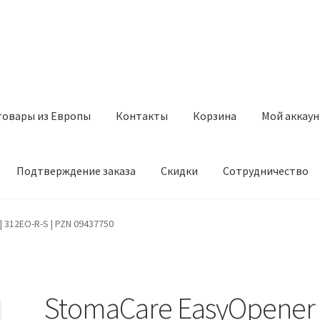
товары из Европы
Контакты
Корзина
Мой аккаун
Подтверждение заказа
Скидки
Сотрудничество
з Европы
Контакты
Корзина
Мой аккаунт
Оставить отзыв
 312EO-R-S | PZN 09437750
а
Скидки
Сотрудничество
StomaCare EasyOpener 