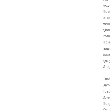
мод
Пов
отв
меш
диа
кол
При
пац
воз
для 
Инд
Сла
Энт
Грыж
Иле
Под
Кон