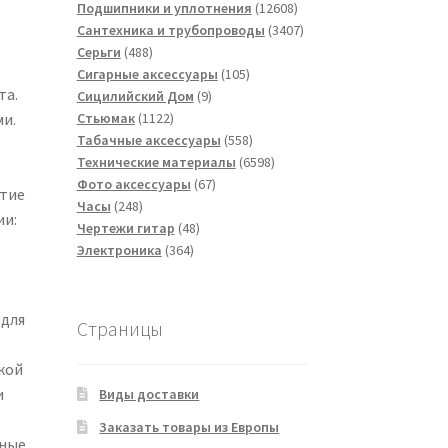
товаров
12608
Подшипники и уплотнения
12608
товаров
3407
Сантехника и трубопроводы
3407
488
товаров
Серьги
488
товаров
105
Сигарные аксессуары
105
та.
9
товаров
Сицилийский Дом
9
1122
товаров
и.
Стьюмак
1122
товара
558
Табачные аксессуары
558
товаров
6598
Технические материалы
6598
67
товаров
Фото аксессуары
67
стие
248
товаров
Часы
248
ии:
товаров
48
Чертежи гитар
48
364
товаров
Электроника
364
товара
 для
Страницы
кой
и
Виды доставки
Заказать товары из Европы
чные