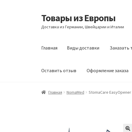
Товары из Европы
Перейти
Перейти
к
к
Доставка из Германии, Швейцарии и Италии
навигации
содержимому
Главная
Виды доставки
Заказать 
Оставить отзыв
Оформление заказа
Главная
Виды доставки
Заказать товары и
Главная
NomaMed
StomaCare EasyOpener |
Оформление заказа
Подтверждение заказ