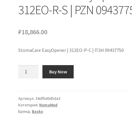
312EO-R-S | PZN 094377
₽
18,866.00
StomaCare EasyOpener | 312ЕО-Р-С | ПЗН 09437750
Количество
Buy Now
товара
StomaCare
EasyOpener
|
Артикул:
34dfb6045da3
Категория:
NomaMed
312EO-
Бренд:
Basko
R-
S
|