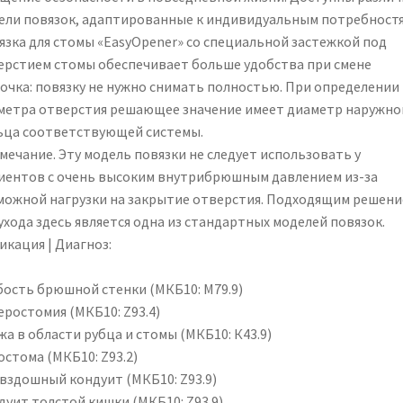
ели повязок, адаптированные к индивидуальным потребностя
язка для стомы «EasyOpener» со специальной застежкой под
ерстием стомы обеспечивает больше удобства при смене
очка: повязку не нужно снимать полностью. При определении
метра отверстия решающее значение имеет диаметр наружно
ьца соответствующей системы.
мечание. Эту модель повязки не следует использовать у
иентов с очень высоким внутрибрюшным давлением из-за
можной нагрузки на закрытие отверстия. Подходящим решен
ухода здесь является одна из стандартных моделей повязок.
икация | Диагноз:
бость брюшной стенки (МКБ10: M79.9)
еростомия (МКБ10: Z93.4)
а в области рубца и стомы (МКБ10: К43.9)
остома (МКБ10: Z93.2)
вздошный кондуит (МКБ10: Z93.9)
дуит толстой кишки (МКБ10: Z93.9)