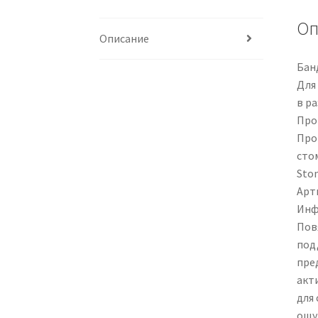
Оп
Описание
Бан
Для
в ра
Про
Про
сто
Sto
Арти
Инф
Пов
под
пре
акти
для
ощу