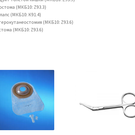
остома (МКБ10: Z93.3)
апс (МКБ10: К91.4)
терокутанеостомия (МКБ10: Z93.6)
тома (МКБ10: Z93.6)