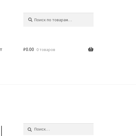
Искать:
Поиск
т
₽
0.00
0 товаров
|
Найти: