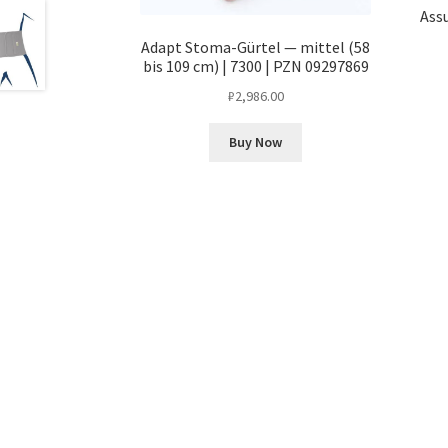
Ass
Adapt Stoma-Gürtel — mittel (58
bis 109 cm) | 7300 | PZN 09297869
₽
2,986.00
Buy Now