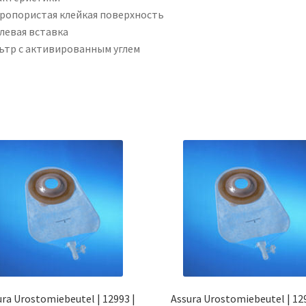
ропористая клейкая поверхность
левая вставка
ьтр с активированным углем
ura Urostomiebeutel | 12993 |
Assura Urostomiebeutel | 129