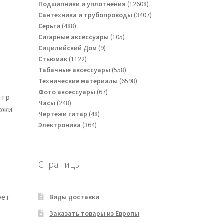
товаров
12608
Подшипники и уплотнения
12608
товаров
3407
Сантехника и трубопроводы
3407
488
товаров
Серьги
488
товаров
105
Сигарные аксессуары
105
9
товаров
Сицилийский Дом
9
1122
товаров
Стьюмак
1122
товара
558
Табачные аксессуары
558
товаров
6598
Технические материалы
6598
67
товаров
Фото аксессуары
67
етр
248
товаров
Часы
248
кожи
товаров
48
Чертежи гитар
48
364
товаров
Электроника
364
товара
Страницы
ует
Виды доставки
Заказать товары из Европы