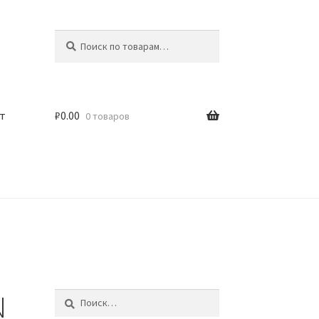
Искать:
Поиск
т
₽
0.00
0 товаров
N
Найти: