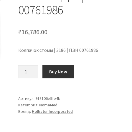
00761986
₽
16,786.00
Колпачок стомы | 3186 | ПЗН 00761986
Количество
Buy Now
товара
Stomakappe
|
3186
Артикул:
918106e9fe4b
Категория:
NomaMed
|
Бренд:
Hollister Incorporated
PZN
00761986