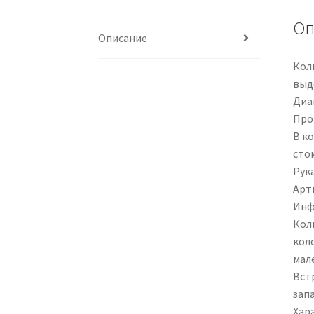
Оп
Описание
Кол
выд
Диам
Прои
В ко
сто
Рук
Арти
Инф
Колп
кол
мал
Вст
запа
Хар