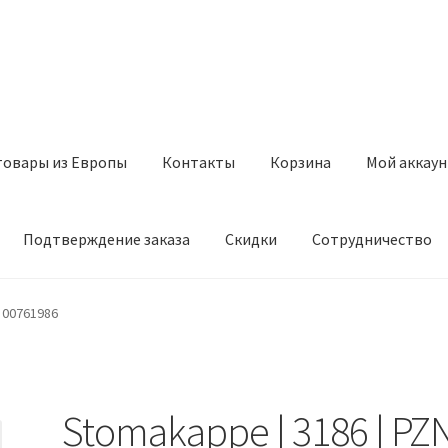
товары из Европы
Контакты
Корзина
Мой аккаун
Подтверждение заказа
Скидки
Сотрудничество
з Европы
Контакты
Корзина
Мой аккаунт
Оставить отзыв
N 00761986
а
Скидки
Сотрудничество
Stomakappe | 3186 | PZ