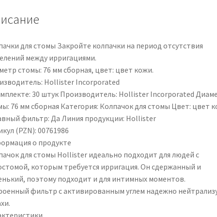
исание
пачки для стомы Закройте колпачки на период отсутствия
елений между ирригациями.
етр стомы: 76 мм сборная, цвет: цвет кожи.
зводитель: Hollister Incorporated
мплекте: 30 штук Производитель: Hollister Incorporated Диам
мы: 76 мм сборная Категория: Колпачок для стомы Цвет: цвет 
авный фильтр: Да Линия продукции: Hollister
кул (PZN): 00761986
ормация о продукте
ачок для стомы Hollister идеально подходит для людей с
остомой, которым требуется ирригация. Он сдержанный и
енький, поэтому подходит и для интимных моментов.
роенный фильтр с активированным углем надежно нейтрализ
хи.
актеристики