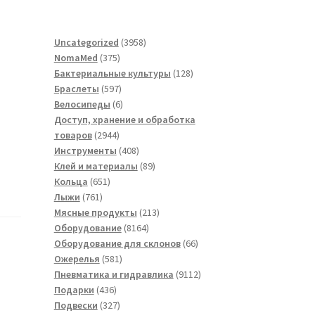
3958
Uncategorized
3958
375
товаров
NomaMed
375
товаров
128
Бактериальные культуры
128
597
товаров
Браслеты
597
товаров
6
Велосипеды
6
товаров
Доступ, хранение и обработка
2944
товаров
2944
товара
408
Инструменты
408
товаров
89
Клей и материалы
89
651
товаров
Кольца
651
761
товар
Лыжи
761
товар
213
Мясные продукты
213
8164
товаров
Оборудование
8164
товара
66
Оборудование для склонов
66
581
товаров
Ожерелья
581
товар
9112
Пневматика и гидравлика
9112
436
товаров
Подарки
436
товаров
327
Подвески
327