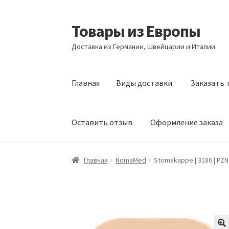
Товары из Европы
Перейти
Перейти
к
к
Доставка из Германии, Швейцарии и Италии
навигации
содержимому
Главная
Виды доставки
Заказать 
Оставить отзыв
Оформление заказа
Главная
Виды доставки
Заказать товары и
Главная
NomaMed
Stomakappe | 3186 | PZ
Оформление заказа
Подтверждение заказ