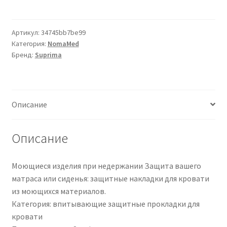
Suprima
Bettunterlage
Molton
Артикул:
34745bb7be99
Категория:
NomaMed
gesäumt
Бренд:
Suprima
|
3058101
|
PZN
Описание
07673073
Описание
Моющиеся изделия при недержании Защита вашего
матраса или сиденья: защитные накладки для кровати
из моющихся материалов.
Категория: впитывающие защитные прокладки для
кровати