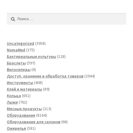
Найти:
3958
Uncategorized
3958
375
товаров
NomaMed
375
товаров
128
Бактериальные культуры
128
597
товаров
Браслеты
597
товаров
6
Велосипеды
6
товаров
2944
Доступ, хранение и обработка товаров
2944
408
товара
Инструменты
408
товаров
89
Клей и материалы
89
651
товаров
Кольца
651
761
товар
Лыжи
761
товар
213
Мясные продукты
213
8164
товаров
Оборудование
8164
товара
66
Оборудование для склонов
66
581
товаров
Ожерелья
581