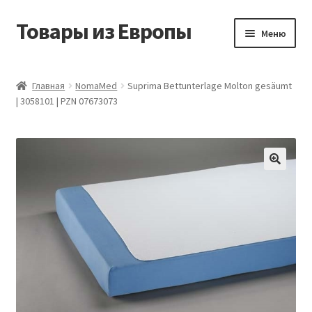
Товары из Европы
Перейти
Перейти
Меню
к
к
навигации
содержимому
Главная
Главная
NomaMed
Suprima Bettunterlage Molton gesäumt
| 3058101 | PZN 07673073
Виды доставки
Заказать товары из Европы
Контакты
Корзина
Мой аккаунт
Оставить отзыв