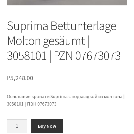
Оформление заказа
Suprima Bettunterlage
Подтверждение заказа
Molton gesäumt |
Скидки
3058101 | PZN 07673073
Сотрудничество
₽
5,248.00
Основание кровати Suprima с подкладкой из молтона |
3058101 | ПЗН 07673073
Количество
Buy Now
товара