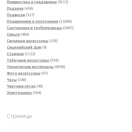
товар
9112
Пневматика и гидравлика
9112
436
товаров
Подарки
436
товаров
327
Подвески
327
товаров
12608
Подшипники и уплотнения
12608
товаров
3407
Сантехника и трубопроводы
3407
488
товаров
Серьги
488
товаров
105
Сигарные аксессуары
105
9
товаров
Сицилийский Дом
9
1122
товаров
Стьюмак
1122
товара
558
Табачные аксессуары
558
товаров
6598
Технические материалы
6598
67
товаров
Фото аксессуары
67
248
товаров
Часы
248
товаров
48
Чертежи гитар
48
364
товаров
Электроника
364
товара
Страницы