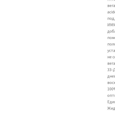
вег
acid
под
ИММ
доб
пом
пол
уст
не 
вега
33-
днев
вос
100
опт
Еди
‎Жи