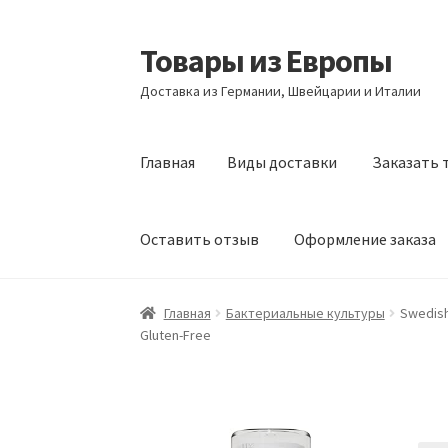
Товары из Европы
Перейти
Перейти
к
к
Доставка из Германии, Швейцарии и Италии
навигации
содержимому
Главная
Виды доставки
Заказать 
Оставить отзыв
Оформление заказа
Главная
Виды доставки
Заказать товары и
Главная
Бактериальные культуры
Swedish
Gluten-Free
Оформление заказа
Подтверждение заказ