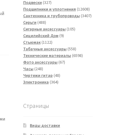
товаров
327
Подвески
327
товаров
12608
Подшипники и уплотнения
12608
ый
товаров
3407
Сантехника и трубопроводы
3407
488
товаров
Серьги
488
товаров
105
Сигарные аксессуары
105
9
товаров
Сицилийский Дом
9
1122
товаров
Стьюмак
1122
товара
558
Табачные аксессуары
558
товаров
6598
Технические материалы
6598
67
товаров
Фото аксессуары
67
248
товаров
Часы
248
товаров
48
Чертежи гитар
48
364
товаров
Электроника
364
товара
Страницы
ми
Виды доставки