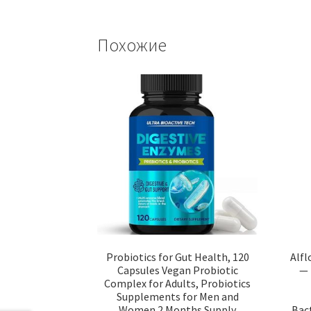
Похожие
Probiotics for Gut Health, 120
Alfl
Capsules Vegan Probiotic
— 
Complex for Adults, Probiotics
Supplements for Men and
Women 2 Months Supply
Bact