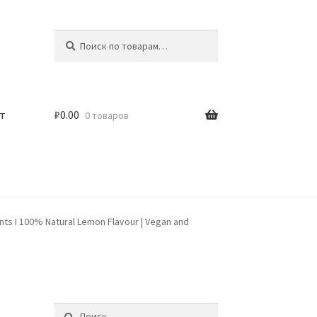
Искать:
Поиск
т
₽
0.00
0 товаров
nts I 100% Natural Lemon Flavour | Vegan and
Найти: