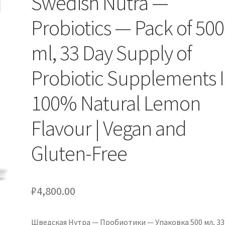
Swedish Nutra —
Probiotics — Pack of 500
ml, 33 Day Supply of
Probiotic Supplements I
100% Natural Lemon
Flavour | Vegan and
Gluten-Free
₽
4,800.00
Шведская Нутра — Пробиотики — Упаковка 500 мл, 33