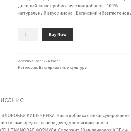
дневный запас пробиотических добавок I 100%
натуральный вкус лимона | Веганский и безглютенов
Количество
Buy Now
товара
Swedish
Nutra
-
Артикул:
2ec52249bec5
Категория:
Бактериальные культуры
Probiotics
-
Pack
of
500
исание
ml,
33
 ЗДОРОВЬЯ КИШЕЧНИКА: Наша добавка с инкапсулированны
Day
биотиками предназначена для здоровья кишечника.
Supply
ГОШТАММОВАЯ ФОРМУЛА: Содержит 10 миллиардов КОЕ с 4