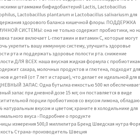
of
анскими штаммами бифидобактерий Lactis, Lactobacillus
Probiotic
ophilus, Lactobacillus plantarum и Lactobacillus salivariusm для
Supplements
держания здорового баланса кишечной флоры. ПОДДЕРЖКА
I
УННОЙ СИСТЕМЫ: она не только содержит пробиотики, но н
100%
авка также включает L-глютамин и витамин С, которые могут
Natural
очь укрепить вашу иммунную систему, улучшить здоровье
Lemon
ости рта и поддержать здоровье полости рта. снижение
Flavour
алости ДЛЯ ВСЕХ: наша вкусная жидкая формула с пробиотика
|
содержит сахара, молочных продуктов и глютена, подходит дл
Vegan
нов и детей (от 7 лет и старше), что делает ее идеальной для в
and
ДНЕВНЫЙ ЗАПАС: Одна бутылка емкостью 500 мл обеспечивает
Gluten-
ный запас при дневной дозе 15 мл; он поставляется в виде
Free
хитительной порции пробиотиков со вкусом лимона, облада
% натуральным вкусом и цветом; храните в холодильнике для
имального вкуса › Подробнее о продукте
ницы измерения ‎500,0 миллилитра Бренд ‎Шведская нутра Фор
дкость Страна-производитель ‎Швеция