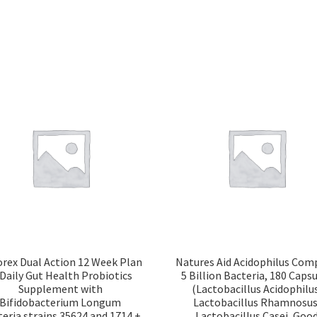
orex Dual Action 12 Week Plan
Natures Aid Acidophilus Com
Daily Gut Health Probiotics
5 Billion Bacteria, 180 Caps
Supplement with
(Lactobacillus Acidophilus
Bifidobacterium Longum
Lactobacillus Rhamnosus
eria strains 35624 and 1714 +
Lactobacillus Casei, Goo