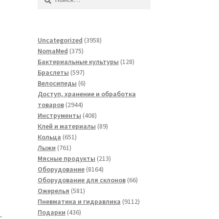
3958
Uncategorized
3958
375
товаров
NomaMed
375
товаров
128
Бактериальные культуры
128
597
товаров
Браслеты
597
товаров
6
Велосипеды
6
товаров
Доступ, хранение и обработка
2944
товаров
2944
товара
408
Инструменты
408
товаров
89
Клей и материалы
89
651
товаров
Кольца
651
761
товар
Лыжи
761
товар
213
Мясные продукты
213
8164
товаров
Оборудование
8164
товара
66
Оборудование для склонов
66
581
товаров
Ожерелья
581
товар
9112
Пневматика и гидравлика
9112
436
товаров
Подарки
436
-