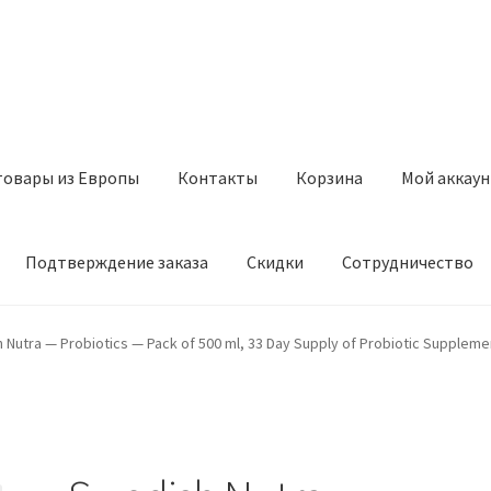
товары из Европы
Контакты
Корзина
Мой аккаун
Подтверждение заказа
Скидки
Сотрудничество
з Европы
Контакты
Корзина
Мой аккаунт
Оставить отзыв
 Nutra — Probiotics — Pack of 500 ml, 33 Day Supply of Probiotic Suppleme
а
Скидки
Сотрудничество