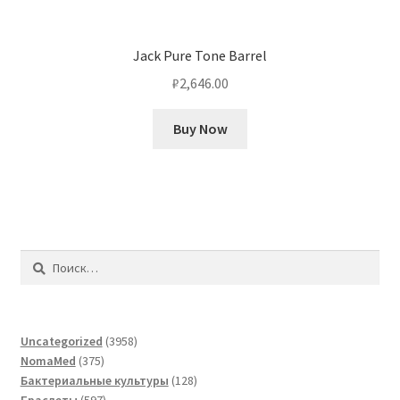
Jack Pure Tone Barrel
₽
2,646.00
Buy Now
Найти:
3958
Uncategorized
3958
375
товаров
NomaMed
375
товаров
128
Бактериальные культуры
128
597
товаров