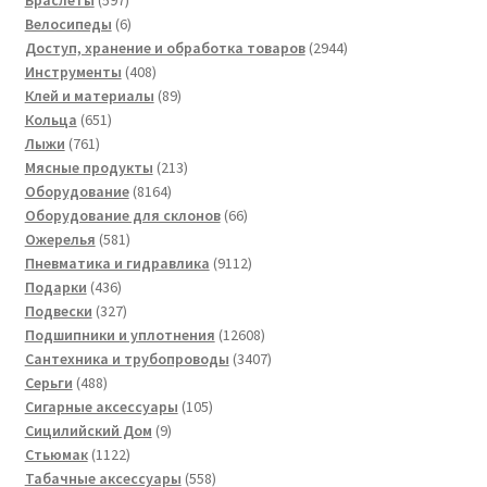
Браслеты
597
товаров
6
Велосипеды
6
товаров
2944
Доступ, хранение и обработка товаров
2944
408
товара
Инструменты
408
товаров
89
Клей и материалы
89
651
товаров
Кольца
651
761
товар
Лыжи
761
товар
213
Мясные продукты
213
8164
товаров
Оборудование
8164
товара
66
Оборудование для склонов
66
581
товаров
Ожерелья
581
товар
9112
Пневматика и гидравлика
9112
436
товаров
Подарки
436
товаров
327
Подвески
327
товаров
12608
Подшипники и уплотнения
12608
товаров
3407
Сантехника и трубопроводы
3407
488
товаров
Серьги
488
товаров
105
Сигарные аксессуары
105
9
товаров
Сицилийский Дом
9
1122
товаров
Стьюмак
1122
товара
558
Табачные аксессуары
558