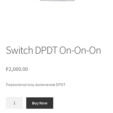
Оформление заказа
Подтверждение заказа
Скидки
Сотрудничество
Switch DPDT On-On-On
₽
2,000.00
Переключатель включения DPDT
Количество
Buy Now
товара
Switch