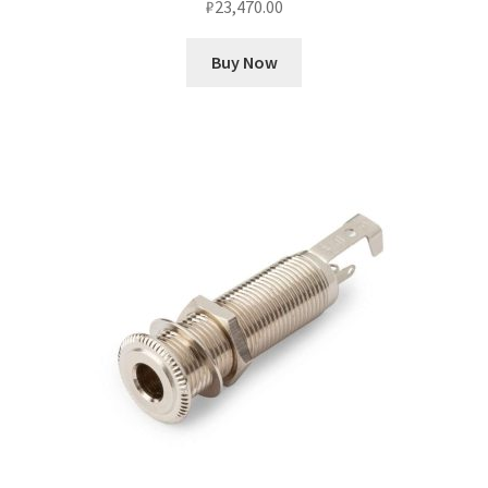
₽
23,470.00
Buy Now