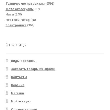
товаров
6598
Технические материалы
6598
67
товаров
Фото аксессуары
67
248
товаров
Часы
248
товаров
48
Чертежи гитар
48
364
товаров
Электроника
364
товара
Страницы
Виды доставки
Заказать товары из Европы
Контакты
Корзина
Магазин
Мой аккаунт
Оставить отзыв