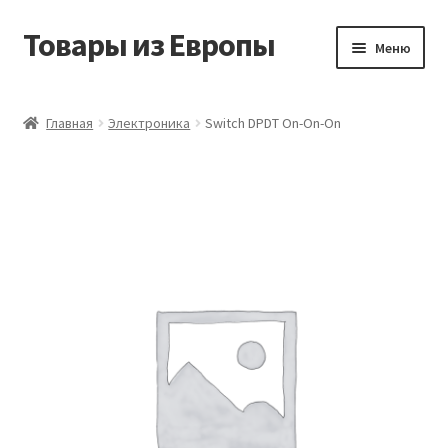
Товары из Европы
Перейти
Перейти
Меню
к
к
навигации
содержимому
Главная
Главная
Электроника
Switch DPDT On-On-On
Виды доставки
Заказать товары из Европы
Контакты
Корзина
Мой аккаунт
Оставить отзыв