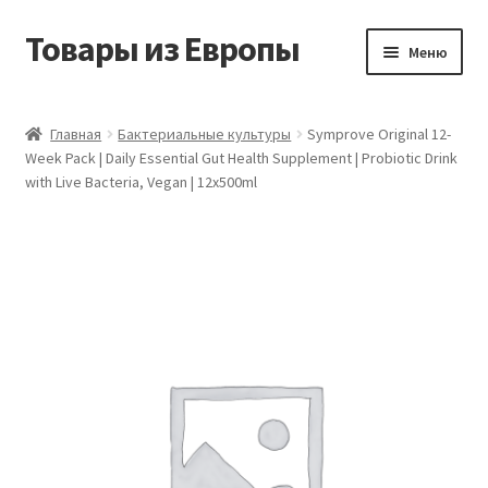
Товары из Европы
Перейти
Перейти
Меню
к
к
навигации
содержимому
Главная
Главная
Бактериальные культуры
Symprove Original 12-
Week Pack | Daily Essential Gut Health Supplement | Probiotic Drink
Виды доставки
with Live Bacteria, Vegan | 12x500ml
Заказать товары из Европы
Контакты
Корзина
Мой аккаунт
Оставить отзыв