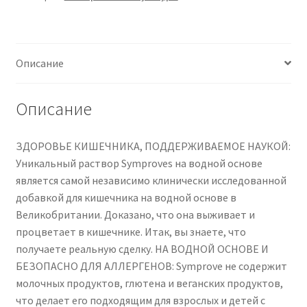
Pack
|
Daily
Описание
Essential
Gut
Health
Описание
Supplement
|
ЗДОРОВЬЕ КИШЕЧНИКА, ПОДДЕРЖИВАЕМОЕ НАУКОЙ:
Probiotic
Уникальный раствор Symproves на водной основе
Drink
является самой независимо клинически исследованной
with
добавкой для кишечника на водной основе в
Live
Великобритании. Доказано, что она выживает и
Bacteria,
процветает в кишечнике. Итак, вы знаете, что
Vegan
получаете реальную сделку. НА ВОДНОЙ ОСНОВЕ И
|
БЕЗОПАСНО ДЛЯ АЛЛЕРГЕНОВ: Symprove не содержит
12x500ml
молочных продуктов, глютена и веганских продуктов,
что делает его подходящим для взрослых и детей с