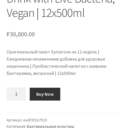
Vegan | 12x500ml
₽
30,800.00
Оригинальный пакет Symprove на 12 недель |
Ежедневная незаменимая добавка для здоровья
кишечника | Пробиотический напиток с живыми
бактериями, веганский | 12х500мл
Количество
Buy Now
товара
Symprove
Original
12-
Артикул:
eadf3f1b7510
Категория:
Бактериальные культуры
Week