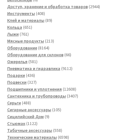
товаров
2944
Доступ, хранение и обработка товаров
2944
408
товара
Инструменты
408
товаров
89
Клей и материалы
89
651
товаров
Кольца
651
761
товар
Лыжи
761
товар
213
Мясные продукты
213
8164
товаров
Оборудование
8164
товара
66
Оборудование для склонов
66
581
товаров
Ожерелья
581
товар
9112
Пневматика и гидравлика
9112
436
товаров
Подарки
436
товаров
327
Подвески
327
товаров
12608
Подшипники и уплотнения
12608
товаров
3407
Сантехника и трубопроводы
3407
488
товаров
Серьги
488
товаров
105
Сигарные аксессуары
105
9
товаров
Сицилийский Дом
9
1122
товаров
Стьюмак
1122
товара
558
Табачные аксессуары
558
товаров
6598
Технические материалы
6598