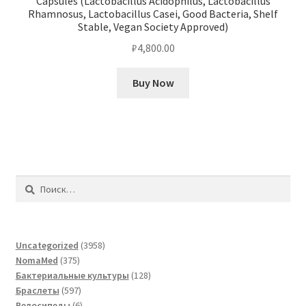
Capsules (Lactobacillus Acidophilus, Lactobacillus
Rhamnosus, Lactobacillus Casei, Good Bacteria, Shelf
Stable, Vegan Society Approved)
₽
4,800.00
Buy Now
Найти:
3958
Uncategorized
3958
375
товаров
NomaMed
375
товаров
128
Бактериальные культуры
128
597
товаров
Браслеты
597
товаров
6
Велосипеды
6