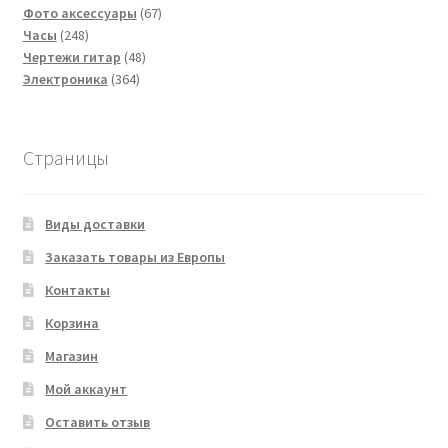
67
товаров
Фото аксессуары
67
248
товаров
Часы
248
товаров
48
Чертежи гитар
48
364
товаров
Электроника
364
товара
Страницы
Виды доставки
Заказать товары из Европы
Контакты
Корзина
Магазин
Мой аккаунт
Оставить отзыв