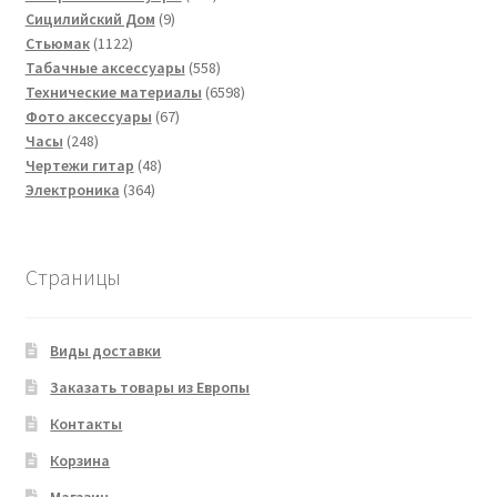
9
товаров
Сицилийский Дом
9
1122
товаров
Стьюмак
1122
товара
558
Табачные аксессуары
558
товаров
6598
Технические материалы
6598
67
товаров
Фото аксессуары
67
248
товаров
Часы
248
товаров
48
Чертежи гитар
48
364
товаров
Электроника
364
товара
Страницы
Виды доставки
Заказать товары из Европы
Контакты
Корзина
Магазин