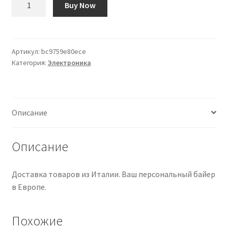
Buy Now
товара
Tensor
de
Guiado
Артикул:
bc9759e80ece
Категория:
Электроника
Mojotone
Описание
Описание
Доставка товаров из Италии. Ваш персональный байер
в Европе.
Похожие