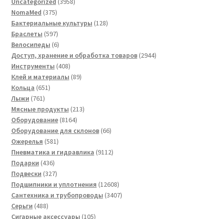
3958
Uncategorized
3958
375
товаров
NomaMed
375
товаров
128
Бактериальные культуры
128
597
товаров
Браслеты
597
товаров
6
Велосипеды
6
товаров
2944
Доступ, хранение и обработка товаров
2944
408
товара
Инструменты
408
товаров
89
Клей и материалы
89
651
товаров
Кольца
651
761
товар
Лыжи
761
товар
213
Мясные продукты
213
8164
товаров
Оборудование
8164
товара
66
Оборудование для склонов
66
581
товаров
Ожерелья
581
товар
9112
Пневматика и гидравлика
9112
436
товаров
Подарки
436
товаров
327
Подвески
327
товаров
12608
Подшипники и уплотнения
12608
товаров
3407
Сантехника и трубопроводы
3407
488
товаров
Серьги
488
товаров
105
Сигарные аксессуары
105