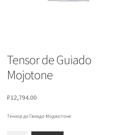
Оформление заказа
Подтверждение заказа
Скидки
Сотрудничество
Tensor de Guiado
Mojotone
₽
12,794.00
Тензор де Гвиадо Моджотоне
Количество