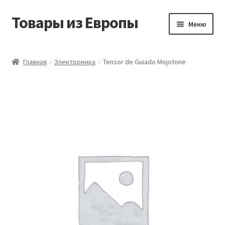
Товары из Европы
Перейти
Перейти
Меню
к
к
навигации
содержимому
Главная
Главная
Электроника
Tensor de Guiado Mojotone
Виды доставки
Заказать товары из Европы
Контакты
Корзина
Мой аккаунт
Оставить отзыв