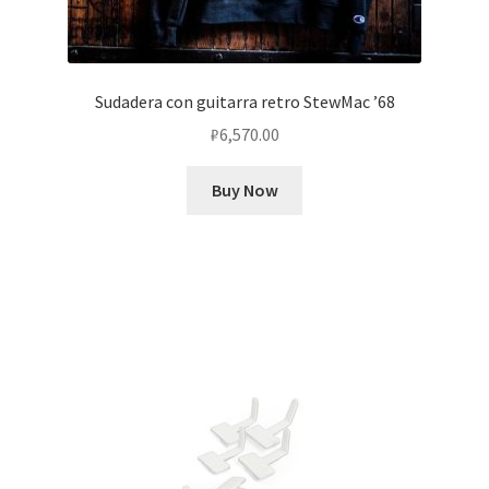
Sudadera con guitarra retro StewMac ’68
₽
6,570.00
Buy Now