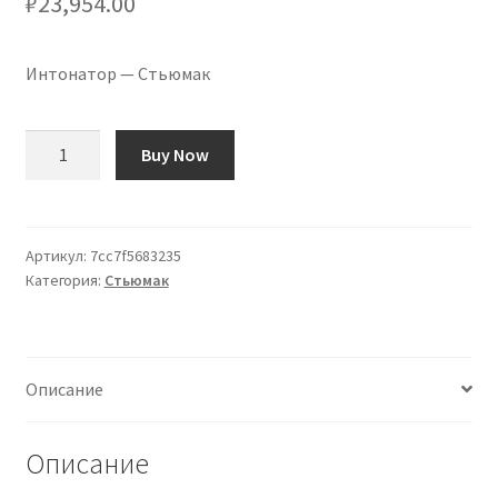
₽
23,954.00
Интонатор — Стьюмак
Количество
Buy Now
товара
The
Intonator
-
Артикул:
7cc7f5683235
Категория:
Стьюмак
Stewmac
Описание
Описание