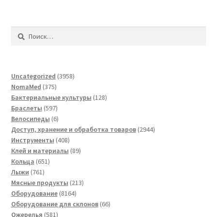
Найти:
3958
Uncategorized
3958
375
товаров
NomaMed
375
товаров
128
Бактериальные культуры
128
597
товаров
Браслеты
597
товаров
6
Велосипеды
6
товаров
2944
Доступ, хранение и обработка товаров
2944
408
товара
Инструменты
408
товаров
89
Клей и материалы
89
651
товаров
Кольца
651
761
товар
Лыжи
761
товар
213
Мясные продукты
213
8164
товаров
Оборудование
8164
товара
66
Оборудование для склонов
66
581
товаров
Ожерелья
581