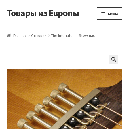
Товары из Европы
Перейти
Перейти
Меню
к
к
навигации
содержимому
Главная
Главная
Стьюмак
The Intonator — Stewmac
Виды доставки
Заказать товары из Европы
Контакты
Корзина
Мой аккаунт
Оставить отзыв