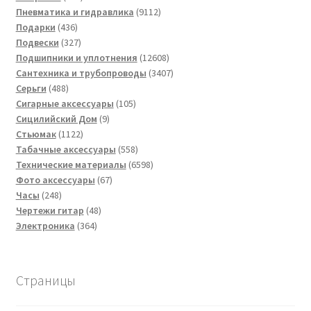
товар
9112
Пневматика и гидравлика
9112
436
товаров
Подарки
436
товаров
327
Подвески
327
товаров
12608
Подшипники и уплотнения
12608
товаров
3407
Сантехника и трубопроводы
3407
488
товаров
Серьги
488
товаров
105
Сигарные аксессуары
105
9
товаров
Сицилийский Дом
9
1122
товаров
Стьюмак
1122
товара
558
Табачные аксессуары
558
товаров
6598
Технические материалы
6598
67
товаров
Фото аксессуары
67
248
товаров
Часы
248
товаров
48
Чертежи гитар
48
364
товаров
Электроника
364
товара
Страницы