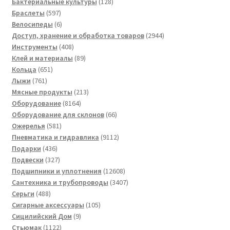
товаров
128
Бактериальные культуры
128
597
товаров
Браслеты
597
товаров
6
Велосипеды
6
товаров
2944
Доступ, хранение и обработка товаров
2944
408
товара
Инструменты
408
товаров
89
Клей и материалы
89
651
товаров
Кольца
651
761
товар
Лыжи
761
товар
213
Мясные продукты
213
8164
товаров
Оборудование
8164
товара
66
Оборудование для склонов
66
581
товаров
Ожерелья
581
товар
9112
Пневматика и гидравлика
9112
436
товаров
Подарки
436
товаров
327
Подвески
327
товаров
12608
Подшипники и уплотнения
12608
товаров
3407
Сантехника и трубопроводы
3407
488
товаров
Серьги
488
товаров
105
Сигарные аксессуары
105
9
товаров
Сицилийский Дом
9
1122
товаров
Стьюмак
1122