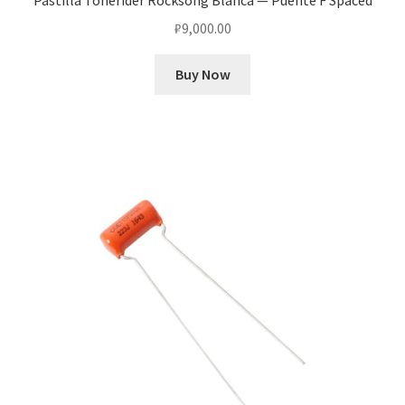
Pastilla Tonerider Rocksong Blanca — Puente F Spaced
₽
9,000.00
Buy Now