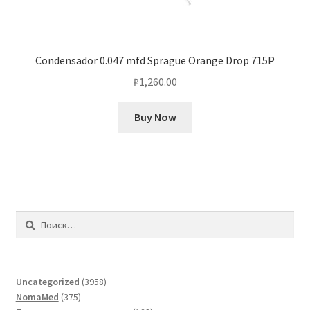
Condensador 0.047 mfd Sprague Orange Drop 715P
₽
1,260.00
Buy Now
Найти:
3958
Uncategorized
3958
375
товаров
NomaMed
375