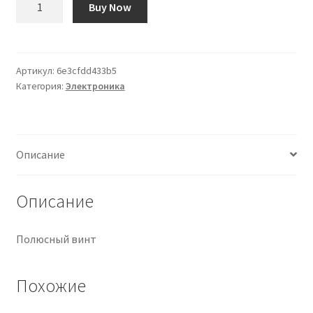
Buy Now
товара
Tornillo
Polepiece
Humbucker
Артикул:
6e3cfdd433b5
Категория:
Электроника
Описание
Описание
Полюсный винт
Похожие