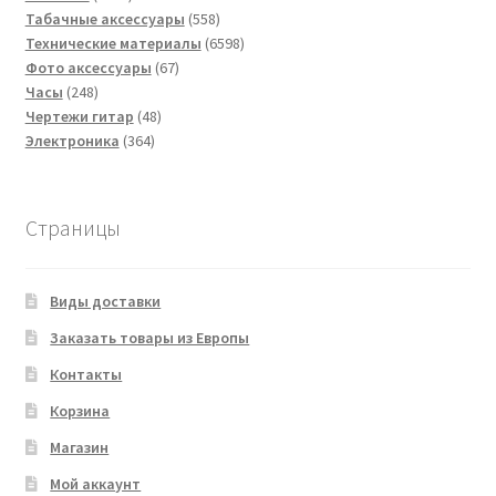
товара
558
Табачные аксессуары
558
товаров
6598
Технические материалы
6598
67
товаров
Фото аксессуары
67
248
товаров
Часы
248
товаров
48
Чертежи гитар
48
364
товаров
Электроника
364
товара
Страницы
Виды доставки
Заказать товары из Европы
Контакты
Корзина
Магазин
Мой аккаунт