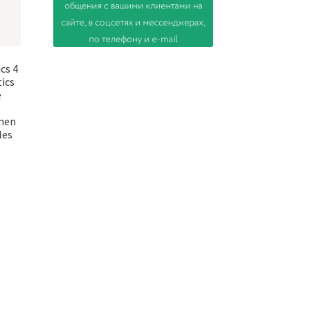
cs 4
ics
e
men
les