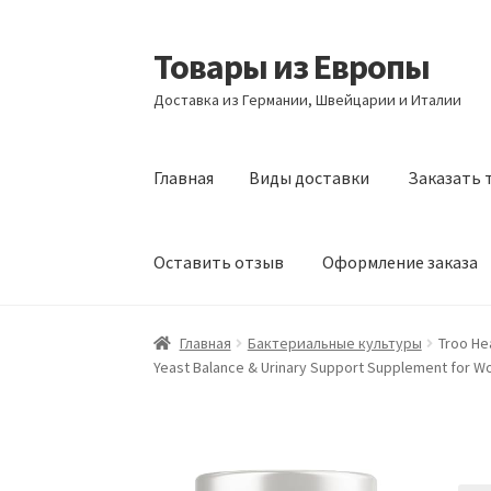
Товары из Европы
Перейти
Перейти
к
к
Доставка из Германии, Швейцарии и Италии
навигации
содержимому
Главная
Виды доставки
Заказать 
Оставить отзыв
Оформление заказа
Главная
Виды доставки
Заказать товары и
Главная
Бактериальные культуры
Troo He
Yeast Balance & Urinary Support Supplement for 
Оформление заказа
Подтверждение заказ