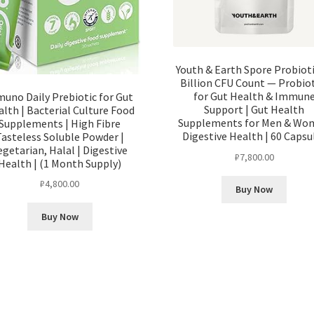
Youth & Earth Spore Probioti
Billion CFU Count — Probiot
for Gut Health & Immun
muno Daily Prebiotic for Gut
Support | Gut Health
lth | Bacterial Culture Food
Supplements for Men & Wo
Supplements | High Fibre
Digestive Health | 60 Capsu
Tasteless Soluble Powder |
egetarian, Halal | Digestive
₽
7,800.00
Health | (1 Month Supply)
₽
4,800.00
Buy Now
Buy Now