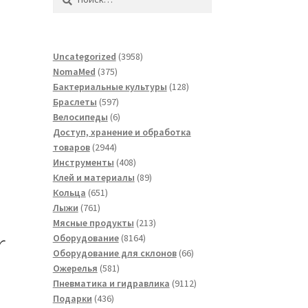
3958
Uncategorized
3958
375
товаров
NomaMed
375
товаров
128
Бактериальные культуры
128
597
товаров
Браслеты
597
товаров
6
Велосипеды
6
s
товаров
Доступ, хранение и обработка
2944
товаров
2944
товара
408
Инструменты
408
товаров
89
Клей и материалы
89
651
товаров
Кольца
651
761
товар
Лыжи
761
товар
213
Мясные продукты
213
r
8164
товаров
Оборудование
8164
товара
66
Оборудование для склонов
66
581
товаров
Ожерелья
581
товар
9112
Пневматика и гидравлика
9112
436
товаров
Подарки
436