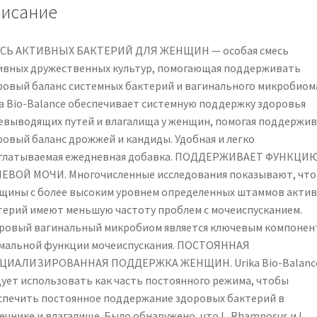
Gut
исание
Bacteria
Support
СЬ АКТИВНЫХ БАКТЕРИЙ ДЛЯ ЖЕНЩИН — особая смесь
60
ивных дружественных культур, помогающая поддерживать
Capsules
ровый баланс системных бактерий и вагинального микробиом
-
ka Bio-Balance обеспечивает системную поддержку здоровья
Friendly
евыводящих путей и влагалища у женщин, помогая поддержи
Active
ровый баланс дрожжей и кандиды. Удобная и легко
Bacterial
глатываемая ежедневная добавка. ПОДДЕРЖИВАЕТ ФУНКЦИ
Cultures
ЕВОЙ МОЧИ. Многочисленные исследования показывают, что
Blend
щины с более высоким уровнем определенных штаммов акти
-
терий имеют меньшую частоту проблем с мочеиспусканием.
Candida
ровый вагинальный микробиом является ключевым компонен
Yeast
мальной функции мочеиспускания. ПОСТОЯННАЯ
Balance
ЦИАЛИЗИРОВАННАЯ ПОДДЕРЖКА ЖЕНЩИН. Urika Bio-Balanc
&
дует использовать как часть постоянного режима, чтобы
Urinary
спечить постоянное поддержание здоровых бактерий в
Support
чнике и влагалище. Было обнаружено, что L. Rhamnosus и L.