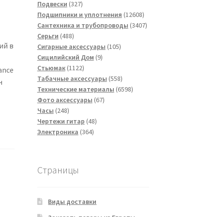
товаров
327
Подвески
327
товаров
12608
Подшипники и уплотнения
12608
товаров
3407
Сантехника и трубопроводы
3407
488
товаров
Серьги
488
ий в
товаров
105
Сигарные аксессуары
105
9
товаров
Сицилийский Дом
9
1122
товаров
Стьюмак
1122
ance
товара
558
Табачные аксессуары
558
н
товаров
6598
Технические материалы
6598
67
товаров
Фото аксессуары
67
248
товаров
Часы
248
товаров
48
Чертежи гитар
48
364
товаров
Электроника
364
товара
Страницы
Виды доставки