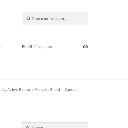
Искать:
Поиск
т
₽
0.00
0 товаров
ndly Active Bacterial Cultures Blend — Candida
Найти: