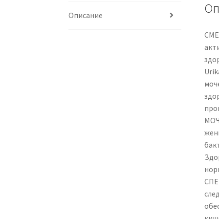
Оп
Описание
СМЕ
акт
здо
Uri
моч
здо
про
МОЧ
жен
бак
Здо
нор
СПЕ
сле
обе
кише