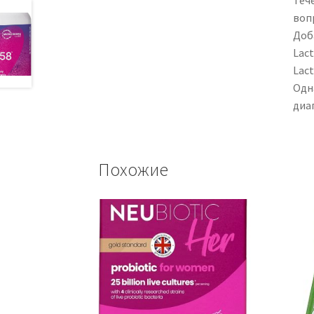
вопр
Доба
Lact
Lac
‎Одн
диа
Похожие