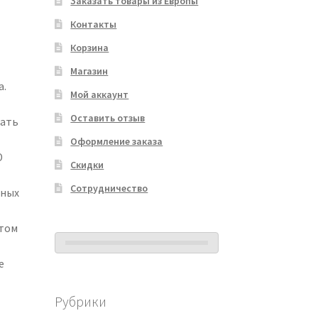
Заказать товары из Европы
Контакты
Корзина
Магазин
а.
Мой аккаунт
Оставить отзыв
вать
Оформление заказа
Ю
Скидки
Сотрудничество
вных
том
e
Рубрики