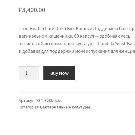
₽
3,400.00
Troo Health Care Urika Bio-Balance Поддержка бактер
вагинальном кишечнике, 60 капсул — Удобная смесь
активных бактериальных культур — Candida Yeast Bal
и добавка для поддержки мочеиспускания для женщи
Количество
Buy Now
товара
Troo
Health
Care
Артикул:
7344328bdcbc
Категория:
Бактериальные культуры
Urika
Bio-
Balance
Vaginal