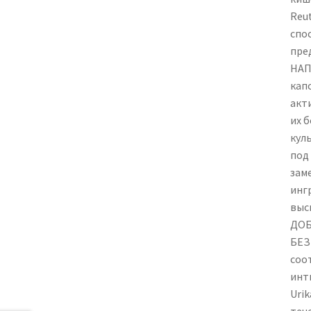
Reu
спо
пре
НАП
кап
акт
их 
кул
под
зам
инг
выс
ДОБ
БЕЗ
соо
инт
Urik
тече