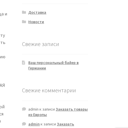
Доставка
а и
Новости
иту
ать
Свежие записи
нию
Ваш персональный байер в
Германии
НАЯ
Свежие комментарии
ой
admin
к записи
Заказать товары
ся
из Европы
в
admin
к записи
Заказать