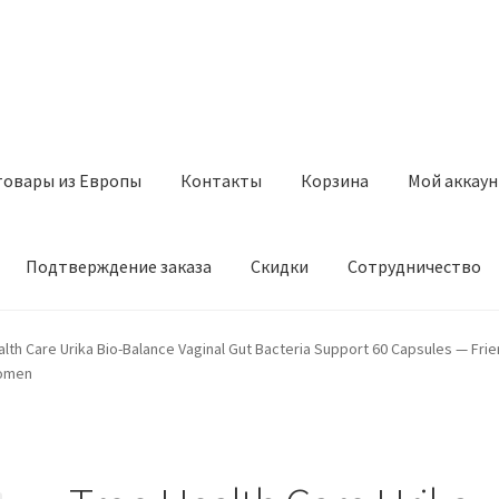
товары из Европы
Контакты
Корзина
Мой аккаун
Подтверждение заказа
Скидки
Сотрудничество
з Европы
Контакты
Корзина
Мой аккаунт
Оставить отзыв
alth Care Urika Bio-Balance Vaginal Gut Bacteria Support 60 Capsules — Frie
Women
а
Скидки
Сотрудничество