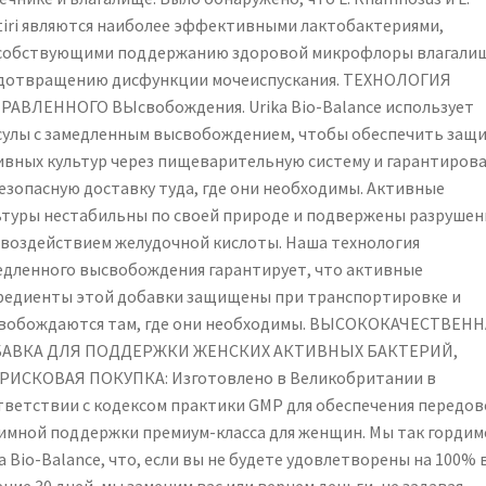
Supplement
tiri являются наиболее эффективными лактобактериями,
for
собствующими поддержанию здоровой микрофлоры влагалищ
Women
дотвращению дисфункции мочеиспускания. ТЕХНОЛОГИЯ
РАВЛЕННОГО ВЫсвобождения. Urika Bio-Balance использует
сулы с замедленным высвобождением, чтобы обеспечить защ
ивных культур через пищеварительную систему и гарантиров
безопасную доставку туда, где они необходимы. Активные
ьтуры нестабильны по своей природе и подвержены разруше
 воздействием желудочной кислоты. Наша технология
едленного высвобождения гарантирует, что активные
редиенты этой добавки защищены при транспортировке и
вобождаются там, где они необходимы. ВЫСОКОКАЧЕСТВЕН
АВКА ДЛЯ ПОДДЕРЖКИ ЖЕНСКИХ АКТИВНЫХ БАКТЕРИЙ,
РИСКОВАЯ ПОКУПКА: Изготовлено в Великобритании в
тветствии с кодексом практики GMP для обеспечения передов
имной поддержки премиум-класса для женщин. Мы так гордим
a Bio-Balance, что, если вы не будете удовлетворены на 100% 
ние 30 дней, мы заменим вас или вернем деньги, не задавая