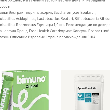
осов. ›
вки ‎Экстракт корня цикория, Saccharomyces Boulardii,
obacillus Acidophilus, Lactobacillus Reuteri, Bifidobacteria Bifid
tobacillus Rhamnosus Единицы ‎1,0 шт. Рекомендации по дозир
а капсула Бренд ‎Troo Health Care Формат ‎Капсулы Возрастной
пазон Описание ‎Взрослые Страна происхождения ‎США