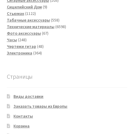
товаров
105
Сигарные аксессуары
105
9
товаров
Сицилийский Дом
9
1122
товаров
Стьюмак
1122
товара
558
Табачные аксессуары
558
товаров
6598
Технические материалы
6598
67
товаров
Фото аксессуары
67
248
товаров
Часы
248
товаров
48
Чертежи гитар
48
364
товаров
Электроника
364
товара
Страницы
Виды доставки
Заказать товары из Европы
Контакты
Корзина