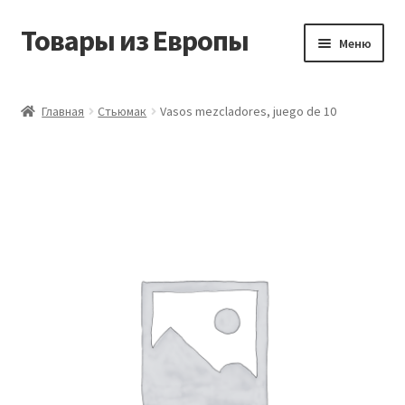
Товары из Европы
Перейти
Перейти
Меню
к
к
навигации
содержимому
Главная
Главная
Стьюмак
Vasos mezcladores, juego de 10
Виды доставки
Заказать товары из Европы
Контакты
Корзина
Мой аккаунт
Оставить отзыв