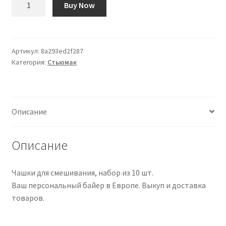
Buy Now
товара
Vasos
mezcladores,
juego
Артикул:
8a293ed2f287
Категория:
Стьюмак
de
10
Описание
Описание
Чашки для смешивания, набор из 10 шт.
Ваш персональный байер в Европе. Выкуп и доставка
товаров.