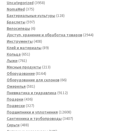
3958
Uncategorized
3958
375
товаров
NomaMed
375
товаров
128
Бактериальные культуры
128
597
товаров
Браслеты
597
товаров
6
Велосипеды
6
товаров
2944
Доступ, хранение и обработка товаров
2944
408
товара
Инструменты
408
товаров
89
Клей и материалы
89
651
товаров
Кольца
651
761
товар
Лыжи
761
товар
213
Мясные продукты
213
8164
товаров
Оборудование
8164
товара
66
Оборудование для склонов
66
581
товаров
Ожерелья
581
товар
9112
Пневматика и гидравлика
9112
436
товаров
Подарки
436
товаров
327
Подвески
327
товаров
12608
Подшипники и уплотнения
12608
товаров
3407
Сантехника и трубопроводы
3407
488
товаров
Серьги
488