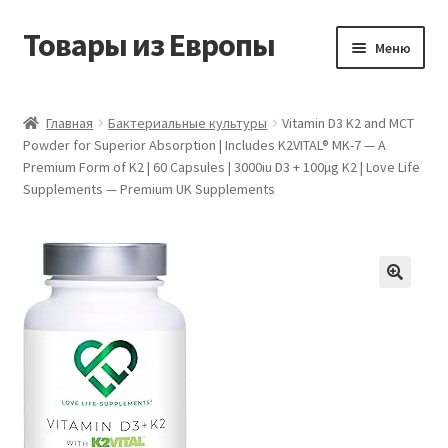
Товары из Европы
Перейти
Перейти
Меню
к
к
навигации
содержимому
Главная
Главная
Бактериальные культуры
Vitamin D3 K2 and MCT
Powder for Superior Absorption | Includes K2VITAL® MK-7 — A
Виды доставки
Premium Form of K2 | 60 Capsules | 3000iu D3 + 100μg K2 | Love Life
Supplements — Premium UK Supplements
Заказать товары из Европы
Контакты
Корзина
Мой аккаунт
Оставить отзыв