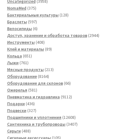
3958
Uncategorized
3958
375
товаров
NomaMed
375
товаров
128
Бактериальные культуры
128
597
товаров
Браслеты
597
товаров
6
Велосипеды
6
товаров
2944
Доступ, хранение и обработка товаров
2944
408
товара
Инструменты
408
товаров
89
Клей и материалы
89
651
товаров
Кольца
651
761
товар
Лыжи
761
товар
213
Мясные продукты
213
8164
товаров
Оборудование
8164
товара
66
Оборудование для склонов
66
581
товаров
Ожерелья
581
товар
9112
Пневматика и гидравлика
9112
436
товаров
Подарки
436
товаров
327
Подвески
327
товаров
12608
Подшипники и уплотнения
12608
товаров
3407
Сантехника и трубопроводы
3407
488
товаров
Серьги
488
товаров
105
Сигарные аксессуары
105