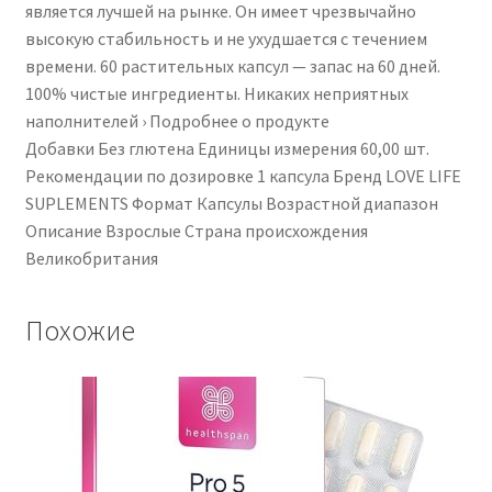
является лучшей на рынке. Он имеет чрезвычайно
Premium
высокую стабильность и не ухудшается с течением
Form
времени. 60 растительных капсул — запас на 60 дней.
of
100% чистые ингредиенты. Никаких неприятных
K2
наполнителей › Подробнее о продукте
|
Добавки ‎Без глютена Единицы измерения ‎60,00 шт.
60
Рекомендации по дозировке ‎1 капсула Бренд ‎LOVE LIFE
Capsules
SUPLEMENTS Формат ‎Капсулы Возрастной диапазон
|
Описание ‎Взрослые Страна происхождения
3000iu
‎Великобритания
D3
+
100μg
Похожие
K2
|
Love
Life
Supplements
-