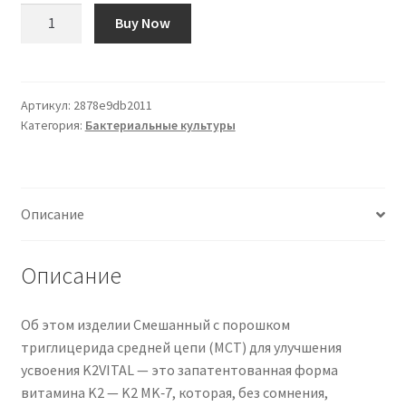
Количество
Buy Now
товара
Vitamin
D3
K2
Артикул:
2878e9db2011
Категория:
Бактериальные культуры
and
MCT
Powder
for
Описание
Superior
Absorption
|
Описание
Includes
K2VITAL®
Об этом изделии Смешанный с порошком
MK-
триглицерида средней цепи (MCT) для улучшения
7
усвоения K2VITAL — это запатентованная форма
-
витамина K2 — K2 MK‑7, которая, без сомнения,
A