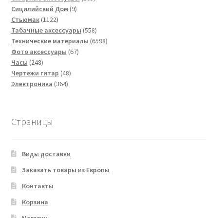
9
товаров
Сицилийский Дом
9
1122
товаров
Стьюмак
1122
товара
558
Табачные аксессуары
558
товаров
6598
Технические материалы
6598
67
товаров
Фото аксессуары
67
248
товаров
Часы
248
товаров
48
Чертежи гитар
48
364
товаров
Электроника
364
товара
Страницы
Виды доставки
Заказать товары из Европы
Контакты
Корзина