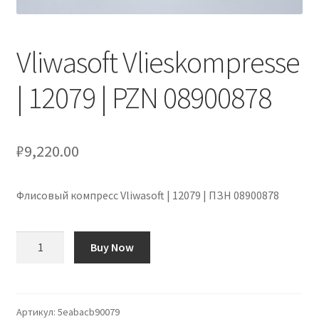
Оформление заказа
Vliwasoft Vlieskompresse
Подтверждение заказа
| 12079 | PZN 08900878
Скидки
Сотрудничество
₽
9,220.00
Флисовый компресс Vliwasoft | 12079 | ПЗН 08900878
Количество
Buy Now
товара
Vliwasoft
Vlieskompresse
|
Артикул:
5eabacb90079