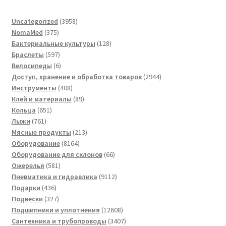
3958
Uncategorized
3958
375
товаров
NomaMed
375
товаров
128
Бактериальные культуры
128
597
товаров
Браслеты
597
товаров
6
Велосипеды
6
товаров
2944
Доступ, хранение и обработка товаров
2944
408
товара
Инструменты
408
товаров
89
Клей и материалы
89
651
товаров
Кольца
651
761
товар
Лыжи
761
товар
213
Мясные продукты
213
8164
товаров
Оборудование
8164
товара
66
Оборудование для склонов
66
581
товаров
Ожерелья
581
товар
9112
Пневматика и гидравлика
9112
436
товаров
Подарки
436
товаров
327
Подвески
327
товаров
12608
Подшипники и уплотнения
12608
товаров
3407
Сантехника и трубопроводы
3407