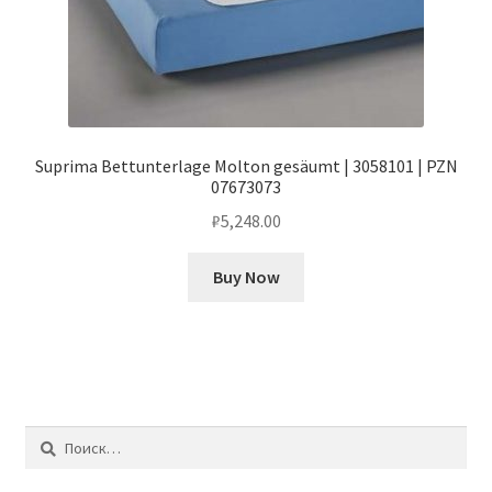
Suprima Bettunterlage Molton gesäumt | 3058101 | PZN
07673073
₽
5,248.00
Buy Now
Найти: