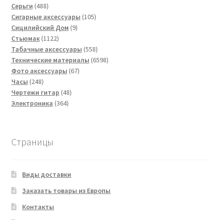
488
товаров
Серьги
488
товаров
105
Сигарные аксессуары
105
9
товаров
Сицилийский Дом
9
1122
товаров
Стьюмак
1122
товара
558
Табачные аксессуары
558
товаров
6598
Технические материалы
6598
67
товаров
Фото аксессуары
67
248
товаров
Часы
248
товаров
48
Чертежи гитар
48
364
товаров
Электроника
364
товара
Страницы
Виды доставки
Заказать товары из Европы
Контакты