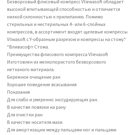
Безворсовый флисовый компресс Vliewasoft обладает
высокой впитывающей способностью и отличается
низкой склонностью к прилипанию. Помимо
стерильных и нестерильных 4- или 6-слойных
компрессов, в ассортимент входят щелевые компрессы
Vliwasoft с Y-образным разрезом и компрессы на стому.*
*Вливасофт Стома.
Преимущества флисового компресса Vlievasoft
Изготовлен из мелкопористого безворсового
нетканого материала.
Бережное очищение ран
Хорошее поведение всасывания
Показания
Для слабо и умеренно экссудирующих ран.
В качестве повязки на рану
Для очистки ран
В качестве носителя мази
Для амортизации между пальцами ног и пальцами