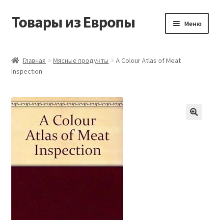
Товары из Европы
Перейти
Перейти
Меню
к
к
навигации
содержимому
Главная
Главная
Мясные продукты
A Colour Atlas of Meat
Inspection
Виды доставки
Заказать товары из Европы
Контакты
Корзина
Мой аккаунт
Оставить отзыв