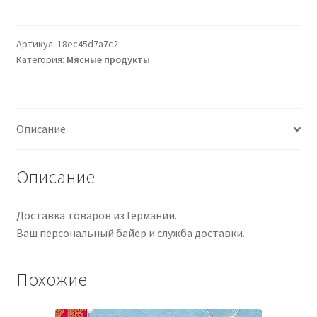
A
Colour
Atlas
Артикул:
18ec45d7a7c2
Категория:
Мясные продукты
of
Meat
Inspection
Описание
Описание
Доставка товаров из Германии.
Ваш персональный байер и служба доставки.
Похожие