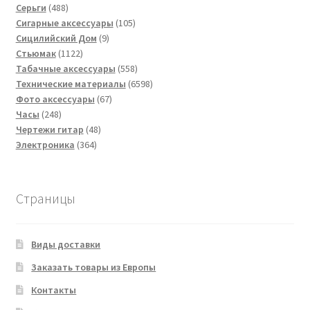
488
товаров
Серьги
488
товаров
105
Сигарные аксессуары
105
9
товаров
Сицилийский Дом
9
1122
товаров
Стьюмак
1122
товара
558
Табачные аксессуары
558
товаров
6598
Технические материалы
6598
67
товаров
Фото аксессуары
67
248
товаров
Часы
248
товаров
48
Чертежи гитар
48
364
товаров
Электроника
364
товара
Страницы
Виды доставки
Заказать товары из Европы
Контакты