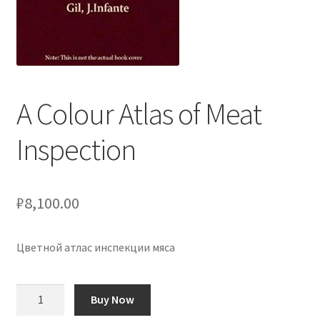
Оформление заказа
Подтверждение заказа
Скидки
A Colour Atlas of Meat
Сотрудничество
Inspection
₽
8,100.00
Цветной атлас инспекции мяса
Количество
Buy Now
товара