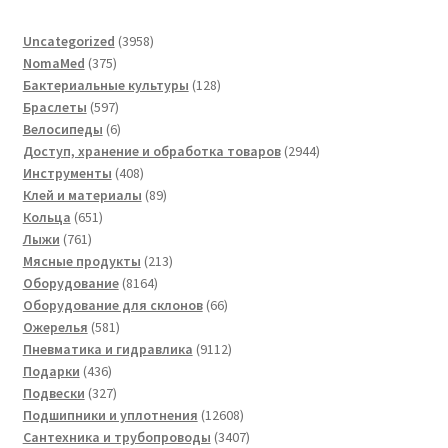
3958
Uncategorized
3958
375
товаров
NomaMed
375
товаров
128
Бактериальные культуры
128
597
товаров
Браслеты
597
товаров
6
Велосипеды
6
товаров
2944
Доступ, хранение и обработка товаров
2944
408
товара
Инструменты
408
товаров
89
Клей и материалы
89
651
товаров
Кольца
651
761
товар
Лыжи
761
товар
213
Мясные продукты
213
8164
товаров
Оборудование
8164
товара
66
Оборудование для склонов
66
581
товаров
Ожерелья
581
товар
9112
Пневматика и гидравлика
9112
436
товаров
Подарки
436
товаров
327
Подвески
327
товаров
12608
Подшипники и уплотнения
12608
товаров
3407
Сантехника и трубопроводы
3407