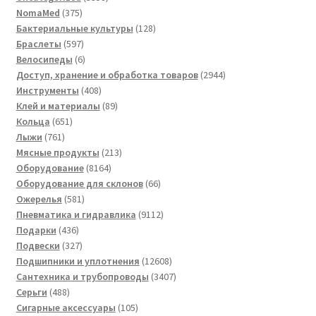
375
товаров
NomaMed
375
товаров
128
Бактериальные культуры
128
597
товаров
Браслеты
597
товаров
6
Велосипеды
6
товаров
2944
Доступ, хранение и обработка товаров
2944
408
товара
Инструменты
408
товаров
89
Клей и материалы
89
651
товаров
Кольца
651
761
товар
Лыжи
761
товар
213
Мясные продукты
213
8164
товаров
Оборудование
8164
товара
66
Оборудование для склонов
66
581
товаров
Ожерелья
581
товар
9112
Пневматика и гидравлика
9112
436
товаров
Подарки
436
товаров
327
Подвески
327
товаров
12608
Подшипники и уплотнения
12608
товаров
3407
Сантехника и трубопроводы
3407
488
товаров
Серьги
488
товаров
105
Сигарные аксессуары
105