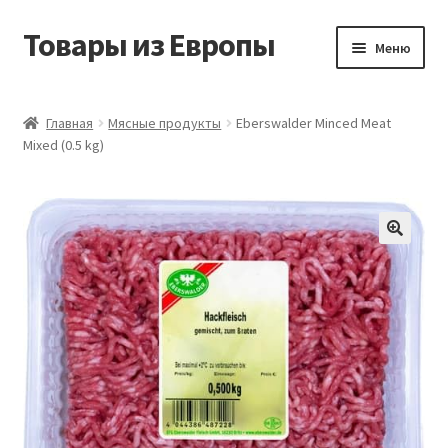
Товары из Европы
Перейти
Перейти
Меню
к
к
навигации
содержимому
Главная
Главная
Мясные продукты
Eberswalder Minced Meat
Mixed (0.5 kg)
Виды доставки
Заказать товары из Европы
Контакты
Корзина
Мой аккаунт
Оставить отзыв