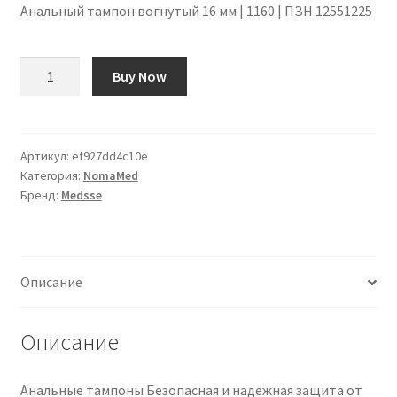
Анальный тампон вогнутый 16 мм | 1160 | ПЗН 12551225
Количество
Buy Now
товара
Anal
Tampon
Konkav
Артикул:
ef927dd4c10e
Категория:
NomaMed
16
Бренд:
Medsse
mm
|
1160
|
Описание
PZN
12551225
Описание
Анальные тампоны Безопасная и надежная защита от