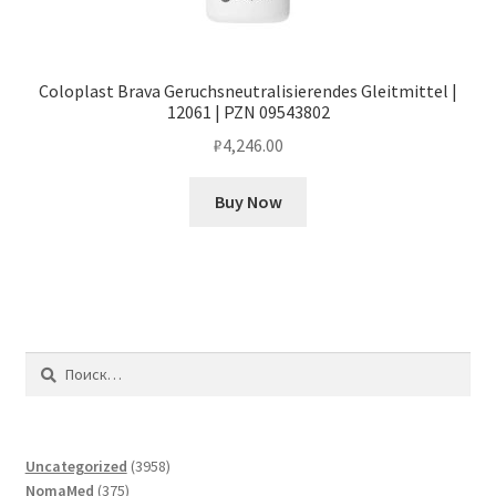
Coloplast Brava Geruchsneutralisierendes Gleitmittel |
12061 | PZN 09543802
₽
4,246.00
Buy Now
Найти:
3958
Uncategorized
3958
375
товаров
NomaMed
375