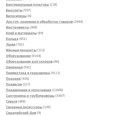
товаров
128
Бактериальные культуры
128
597
товаров
Браслеты
597
товаров
6
Велосипеды
6
товаров
2944
Доступ, хранение и обработка товаров
2944
408
товара
Инструменты
408
товаров
89
Клей и материалы
89
651
товаров
Кольца
651
761
товар
Лыжи
761
товар
213
Мясные продукты
213
8164
товаров
Оборудование
8164
товара
66
Оборудование для склонов
66
581
товаров
Ожерелья
581
товар
9112
Пневматика и гидравлика
9112
436
товаров
Подарки
436
товаров
327
Подвески
327
товаров
12608
Подшипники и уплотнения
12608
товаров
3407
Сантехника и трубопроводы
3407
488
товаров
Серьги
488
товаров
105
Сигарные аксессуары
105
9
товаров
Сицилийский Дом
9