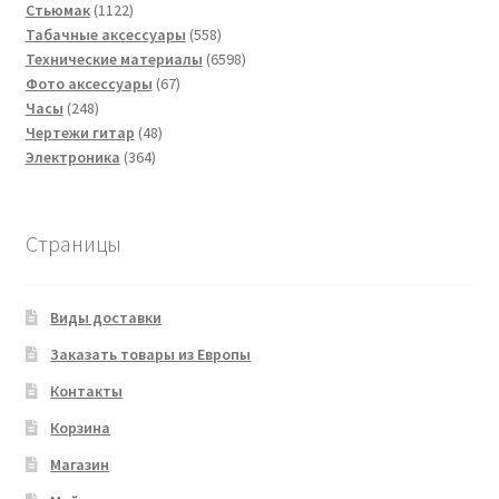
1122
товаров
Стьюмак
1122
товара
558
Табачные аксессуары
558
товаров
6598
Технические материалы
6598
67
товаров
Фото аксессуары
67
248
товаров
Часы
248
товаров
48
Чертежи гитар
48
364
товаров
Электроника
364
товара
Страницы
Виды доставки
Заказать товары из Европы
Контакты
Корзина
Магазин