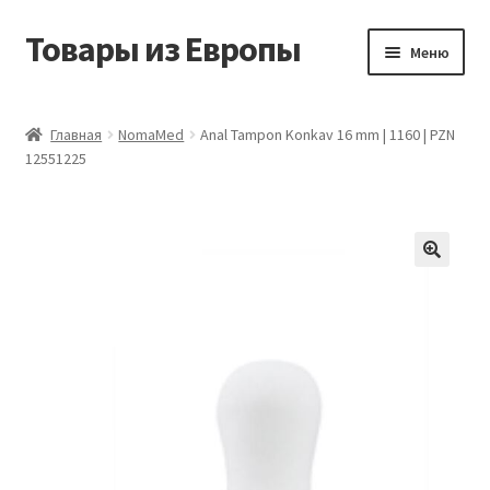
Товары из Европы
Перейти
Перейти
Меню
к
к
навигации
содержимому
Главная
Главная
NomaMed
Anal Tampon Konkav 16 mm | 1160 | PZN
12551225
Виды доставки
Заказать товары из Европы
Контакты
Корзина
Мой аккаунт
Оставить отзыв