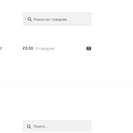
Искать:
Поиск
т
₽
0.00
0 товаров
Найти: