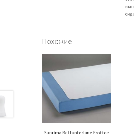
вып
сид
Похожие
Suprima Bettunterlage Frottee