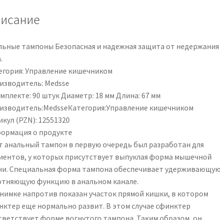
|
исание
PZN
12551320
льные тампоны Безопасная и надежная защита от недержания
.
егория: Управление кишечником
изводитель: Medsse
мплекте: 90 штук Диаметр: 18 мм Длина: 67 мм
изводитель:MedsseКатегория:Управление кишечником
кул (PZN): 12551320
ормация о продукте
т анальный тампон в первую очередь был разработан для
иентов, у которых присутствует выпуклая форма мышечной
ни. Специальная форма тампона обеспечивает удерживающую
отняющую функцию в анальном канале.
снимке напротив показан участок прямой кишки, в котором
нктер еще нормально развит. В этом случае сфинктер
тветствует форме вогнутого тампона. Таким образом, он