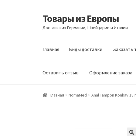
Товары из Европы
Перейти
Перейти
к
к
Доставка из Германии, Швейцарии и Италии
навигации
содержимому
Главная
Виды доставки
Заказать 
Оставить отзыв
Оформление заказа
Главная
Виды доставки
Заказать товары и
Главная
NomaMed
Anal Tampon Konkav 18 m
Оформление заказа
Подтверждение заказ