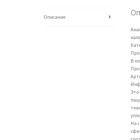
Оп
Описание
Ана
кала
Кат
Про
В ко
Про
Арти
Инф
Это
пац
тка
упл
На 
сфи
соо