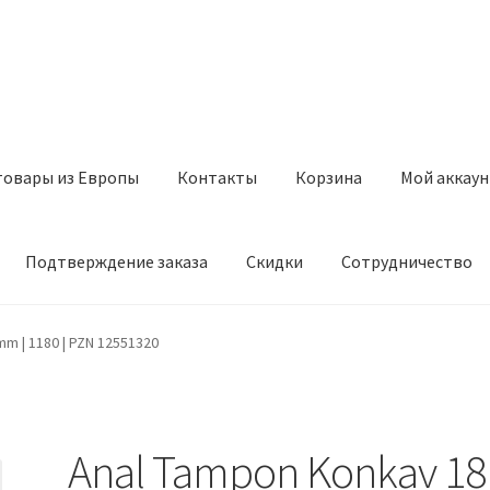
товары из Европы
Контакты
Корзина
Мой аккаун
Подтверждение заказа
Скидки
Сотрудничество
з Европы
Контакты
Корзина
Мой аккаунт
Оставить отзыв
m | 1180 | PZN 12551320
а
Скидки
Сотрудничество
Anal Tampon Konkav 18