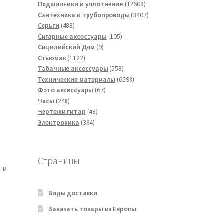
товаров
12608
Подшипники и уплотнения
12608
товаров
3407
Сантехника и трубопроводы
3407
488
товаров
Серьги
488
товаров
105
Сигарные аксессуары
105
9
товаров
Сицилийский Дом
9
1122
товаров
Стьюмак
1122
товара
558
Табачные аксессуары
558
товаров
6598
Технические материалы
6598
67
товаров
Фото аксессуары
67
248
товаров
Часы
248
товаров
48
Чертежи гитар
48
364
товаров
Электроника
364
товара
Страницы
 и
Виды доставки
Заказать товары из Европы