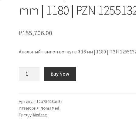
mm | 1180 | PZN 125513
₽
155,706.00
Анальный тампон вогнутый 18 мм | 1180 | ПЗН 125513
Количество
Buy Now
товара
Anal
Tampon
Konkav
Артикул:
12b75628bc8a
Категория:
NomaMed
18
Бренд:
Medsse
mm
|
1180