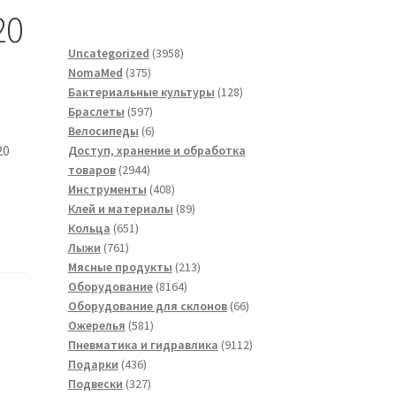
20
3958
Uncategorized
3958
375
товаров
NomaMed
375
товаров
128
Бактериальные культуры
128
597
товаров
Браслеты
597
товаров
6
Велосипеды
6
20
товаров
Доступ, хранение и обработка
2944
товаров
2944
товара
408
Инструменты
408
товаров
89
Клей и материалы
89
651
товаров
Кольца
651
761
товар
Лыжи
761
товар
213
Мясные продукты
213
8164
товаров
Оборудование
8164
товара
66
Оборудование для склонов
66
581
товаров
Ожерелья
581
товар
9112
Пневматика и гидравлика
9112
436
товаров
Подарки
436
товаров
327
Подвески
327