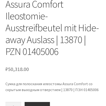
Assura Comfort
Оформление заказа
Ileostomie-
Подтверждение заказа
Ausstreifbeutel mit Hide-
Скидки
away Auslass | 13870 |
Сотрудничество
PZN 01405006
₽
50,318.00
Сумка для полоскания илеостомы Assura Comfort со
скрытым выходным отверстием | 13870 | ПЗН 01405006
Количество