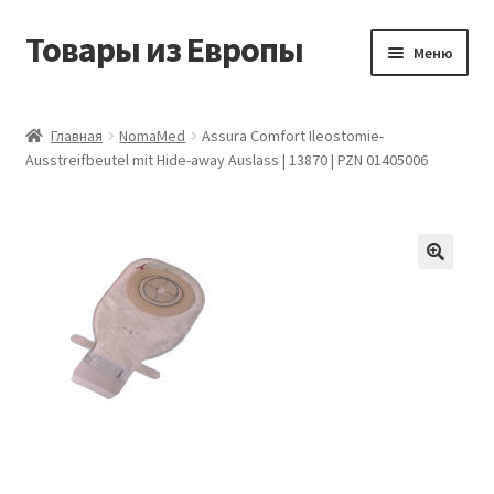
Товары из Европы
Перейти
Перейти
Меню
к
к
навигации
содержимому
Главная
Главная
NomaMed
Assura Comfort Ileostomie-
Ausstreifbeutel mit Hide-away Auslass | 13870 | PZN 01405006
Виды доставки
Заказать товары из Европы
Контакты
Корзина
Мой аккаунт
Оставить отзыв