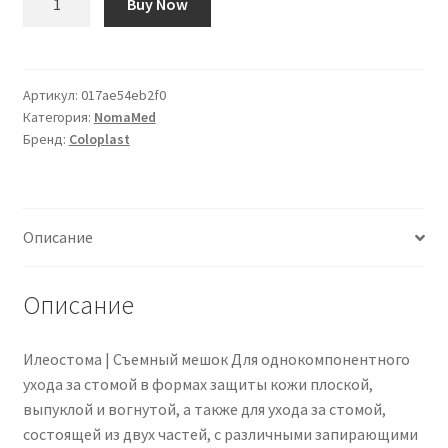
Buy Now
товара
Assura
Comfort
Ileostomie-
Артикул:
017ae54eb2f0
Категория:
NomaMed
Ausstreifbeutel
Бренд:
Coloplast
mit
Hide-
away
Auslass
Описание
|
13870
|
Описание
PZN
01405006
Илеостома | Съемный мешок Для однокомпонентного
ухода за стомой в формах защиты кожи плоской,
выпуклой и вогнутой, а также для ухода за стомой,
состоящей из двух частей, с различными запирающими