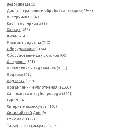
товаров
6
Велосипеды
6
товаров
2944
Доступ, хранение и обработка товаров
2944
408
товара
Инструменты
408
товаров
89
Клей и материалы
89
651
товаров
Кольца
651
761
товар
Лыжи
761
товар
213
Мясные продукты
213
8164
товаров
Оборудование
8164
товара
66
Оборудование для склонов
66
581
товаров
Ожерелья
581
товар
9112
Пневматика и гидравлика
9112
436
товаров
Подарки
436
товаров
327
Подвески
327
товаров
12608
Подшипники и уплотнения
12608
товаров
3407
Сантехника и трубопроводы
3407
488
товаров
Серьги
488
товаров
105
Сигарные аксессуары
105
9
товаров
Сицилийский Дом
9
1122
товаров
Стьюмак
1122
товара
558
Табачные аксессуары
558