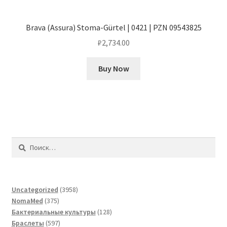
Brava (Assura) Stoma-Gürtel | 0421 | PZN 09543825
₽
2,734.00
Buy Now
Найти:
3958
Uncategorized
3958
375
товаров
NomaMed
375
товаров
128
Бактериальные культуры
128
597
товаров
Браслеты
597