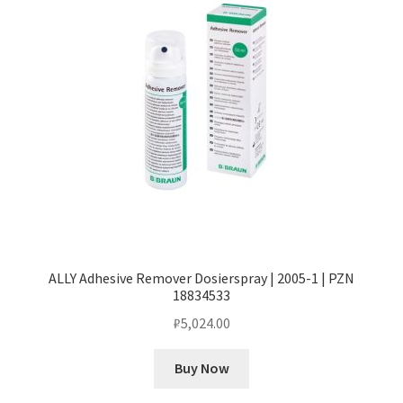
ALLY Adhesive Remover Dosierspray | 2005-1 | PZN
18834533
₽
5,024.00
Buy Now