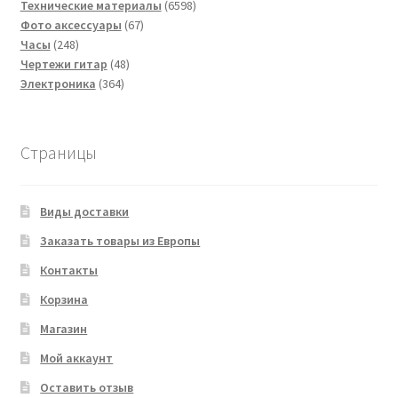
товаров
6598
Технические материалы
6598
67
товаров
Фото аксессуары
67
248
товаров
Часы
248
товаров
48
Чертежи гитар
48
364
товаров
Электроника
364
товара
Страницы
Виды доставки
Заказать товары из Европы
Контакты
Корзина
Магазин
Мой аккаунт
Оставить отзыв