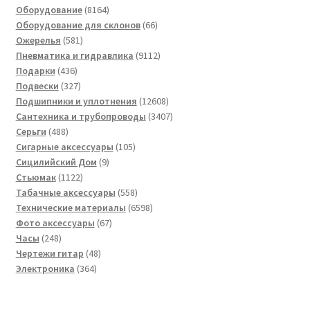
8164
товаров
Оборудование
8164
товара
66
Оборудование для склонов
66
581
товаров
Ожерелья
581
товар
9112
Пневматика и гидравлика
9112
436
товаров
Подарки
436
товаров
327
Подвески
327
товаров
12608
Подшипники и уплотнения
12608
товаров
3407
Сантехника и трубопроводы
3407
488
товаров
Серьги
488
товаров
105
Сигарные аксессуары
105
9
товаров
Сицилийский Дом
9
1122
товаров
Стьюмак
1122
товара
558
Табачные аксессуары
558
товаров
6598
Технические материалы
6598
67
товаров
Фото аксессуары
67
248
товаров
Часы
248
товаров
48
Чертежи гитар
48
364
товаров
Электроника
364
товара