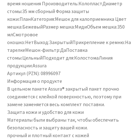
время ношения Производитель:КолопластДиаметр
стомы:35 мм сборный Форма защиты
кожи:ПланКатегория:Мешок для калоприемника Цвет
мешка:БежевыйРазмер мешка:МидиОбъем мешка:350
млСмотровое
окошко:НетВыход:ЗакрытыйПрикрепление к ремню:На
тарелкеМешок-фильтр:ДаПоставка
стомы:ЦельныйПодходит для:КолостомаЛиния
продукции:Assura
Артикул (PZN): 08996097
Информация о продукте
В цельном пакете Assura® закрытый пакет прочно
соединяется с клейкой поверхностью, поэтому при
замене заменяется весь комплект поставки.
Защита кожи и удобство для кожи
Материалы были выбраны так, чтобы обеспечить
безопасность и защиту вашей кожи.
прочный и плотный контакт с кожей