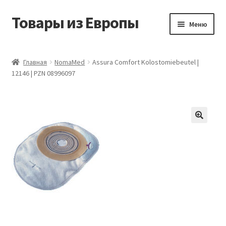
Товары из Европы
Перейти
Перейти
Меню
к
к
навигации
содержимому
Главная
Главная
NomaMed
Assura Comfort Kolostomiebeutel |
12146 | PZN 08996097
Виды доставки
Заказать товары из Европы
Контакты
Корзина
Мой аккаунт
Оставить отзыв