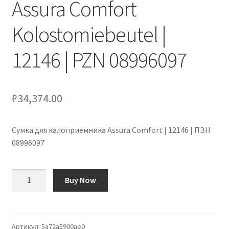
Assura Comfort
Оформление заказа
Kolostomiebeutel |
Подтверждение заказа
12146 | PZN 08996097
Скидки
Сотрудничество
₽
34,374.00
Сумка для калоприемника Assura Comfort | 12146 | ПЗН
08996097
Количество
Buy Now
товара
Assura
Comfort
Kolostomiebeutel
Артикул:
5a72a5900ae0