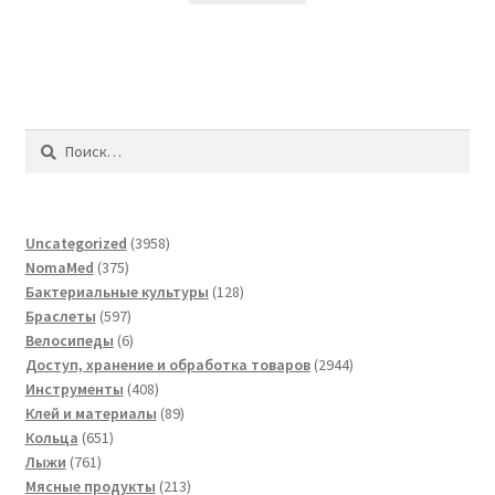
Найти:
3958
Uncategorized
3958
375
товаров
NomaMed
375
товаров
128
Бактериальные культуры
128
597
товаров
Браслеты
597
товаров
6
Велосипеды
6
товаров
2944
Доступ, хранение и обработка товаров
2944
408
товара
Инструменты
408
товаров
89
Клей и материалы
89
651
товаров
Кольца
651
761
товар
Лыжи
761
товар
213
Мясные продукты
213