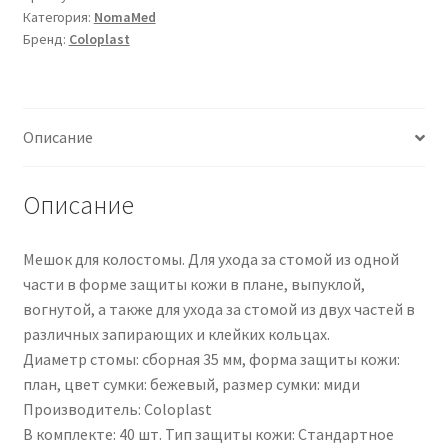
Категория:
NomaMed
|
Бренд:
Coloplast
12146
|
PZN
08996097
Описание
Описание
Мешок для колостомы. Для ухода за стомой из одной
части в форме защиты кожи в плане, выпуклой,
вогнутой, а также для ухода за стомой из двух частей в
различных запирающих и клейких кольцах.
Диаметр стомы: сборная 35 мм, форма защиты кожи:
план, цвет сумки: бежевый, размер сумки: миди
Производитель: Coloplast
В комплекте: 40 шт. Тип защиты кожи: Стандартное