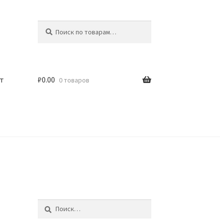
Искать:
Поиск
т
₽
0.00
0 товаров
Найти: