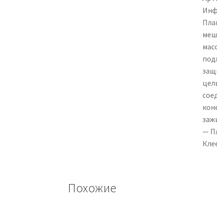
Инф
План
меш
мас
под
защ
цел
сое
кон
заж
— П
Кле
Похожие