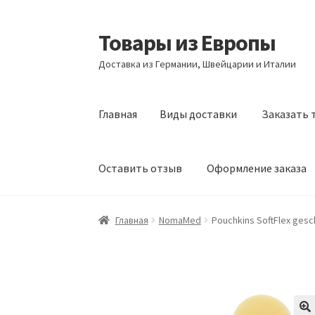
Товары из Европы
Перейти
Перейти
к
к
Доставка из Германии, Швейцарии и Италии
навигации
содержимому
Главная
Виды доставки
Заказать 
Оставить отзыв
Оформление заказа
Главная
Виды доставки
Заказать товары и
Главная
NomaMed
Pouchkins SoftFlex gesc
Оформление заказа
Подтверждение заказ