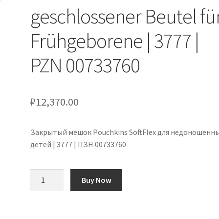
geschlossener Beutel fü
Frühgeborene | 3777 |
PZN 00733760
₽
12,370.00
Закрытый мешок Pouchkins SoftFlex для недоношенн
детей | 3777 | ПЗН 00733760
Количество
Buy Now
товара
Pouchkins
SoftFlex