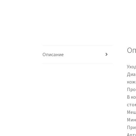
Оп
Описание
Ухо
Диа
кожи
Прои
В ко
стом
Меш
Мин
При
Арти