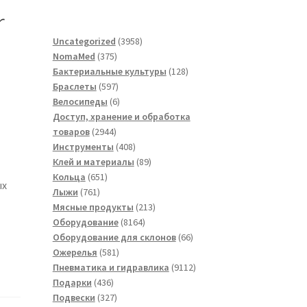
r
3958
Uncategorized
3958
375
товаров
NomaMed
375
товаров
128
Бактериальные культуры
128
597
товаров
Браслеты
597
товаров
6
Велосипеды
6
товаров
Доступ, хранение и обработка
2944
товаров
2944
товара
408
Инструменты
408
товаров
89
Клей и материалы
89
651
товаров
Кольца
651
ых
761
товар
Лыжи
761
товар
213
Мясные продукты
213
8164
товаров
Оборудование
8164
товара
66
Оборудование для склонов
66
581
товаров
Ожерелья
581
товар
9112
Пневматика и гидравлика
9112
436
товаров
Подарки
436
товаров
327
Подвески
327