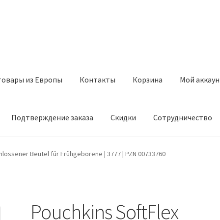
товары из Европы
Контакты
Корзина
Мой аккаун
Подтверждение заказа
Скидки
Сотрудничество
з Европы
Контакты
Корзина
Мой аккаунт
Оставить отзыв
hlossener Beutel für Frühgeborene | 3777 | PZN 00733760
а
Скидки
Сотрудничество
Pouchkins SoftFlex