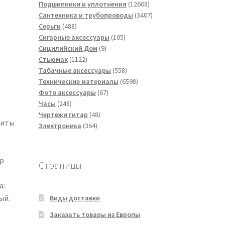
товаров
12608
Подшипники и уплотнения
12608
товаров
3407
Сантехника и трубопроводы
3407
488
товаров
Серьги
488
товаров
105
Сигарные аксессуары
105
9
товаров
Сицилийский Дом
9
1122
товаров
Стьюмак
1122
товара
558
Табачные аксессуары
558
товаров
6598
Технические материалы
6598
67
товаров
Фото аксессуары
67
248
товаров
Часы
248
товаров
48
Чертежи гитар
48
щиты
364
товаров
Электроника
364
товара
тр
Страницы
а:
ый.
Виды доставки
Заказать товары из Европы