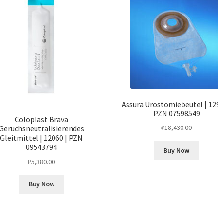
Assura Urostomiebeutel | 129
PZN 07598549
Coloplast Brava
₽
18,430.00
Geruchsneutralisierendes
Gleitmittel | 12060 | PZN
09543794
Buy Now
₽
5,380.00
Buy Now