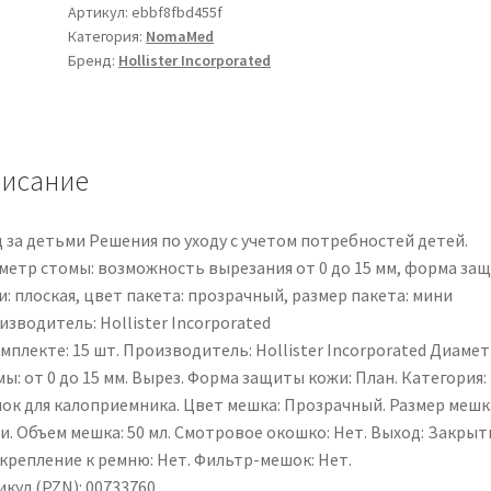
geschlossener
Артикул:
ebbf8fbd455f
Категория:
NomaMed
Beutel
Бренд:
Hollister Incorporated
für
Frühgeborene
|
3777
исание
|
PZN
00733760
д за детьми Решения по уходу с учетом потребностей детей.
метр стомы: возможность вырезания от 0 до 15 мм, форма за
: плоская, цвет пакета: прозрачный, размер пакета: мини
зводитель: Hollister Incorporated
мплекте: 15 шт. Производитель: Hollister Incorporated Диаме
ы: от 0 до 15 мм. Вырез. Форма защиты кожи: План. Категория:
ок для калоприемника. Цвет мешка: Прозрачный. Размер мешк
и. Объем мешка: 50 мл. Смотровое окошко: Нет. Выход: Закрыт
крепление к ремню: Нет. Фильтр-мешок: Нет.
кул (PZN): 00733760