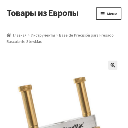
Товары из Европы
Перейти
Перейти
Меню
к
к
навигации
содержимому
Главная
Главная
Инструменты
Base de Precisión para Fresado
Basculante StewMac
Виды доставки
Заказать товары из Европы
Контакты
Корзина
Мой аккаунт
Оставить отзыв