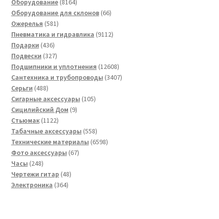
8164
товаров
Оборудование
8164
товара
66
Оборудование для склонов
66
581
товаров
Ожерелья
581
товар
9112
Пневматика и гидравлика
9112
436
товаров
Подарки
436
товаров
327
Подвески
327
товаров
12608
Подшипники и уплотнения
12608
товаров
3407
Сантехника и трубопроводы
3407
488
товаров
Серьги
488
товаров
105
Сигарные аксессуары
105
9
товаров
Сицилийский Дом
9
1122
товаров
Стьюмак
1122
товара
558
Табачные аксессуары
558
товаров
6598
Технические материалы
6598
67
товаров
Фото аксессуары
67
248
товаров
Часы
248
товаров
48
Чертежи гитар
48
364
товаров
Электроника
364
товара