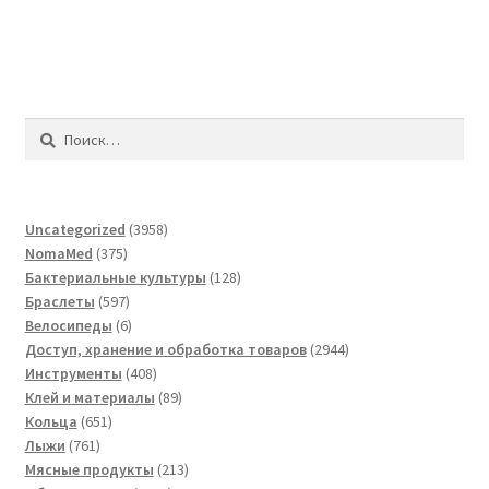
Найти:
3958
Uncategorized
3958
375
товаров
NomaMed
375
товаров
128
Бактериальные культуры
128
597
товаров
Браслеты
597
товаров
6
Велосипеды
6
товаров
2944
Доступ, хранение и обработка товаров
2944
408
товара
Инструменты
408
товаров
89
Клей и материалы
89
651
товаров
Кольца
651
761
товар
Лыжи
761
товар
213
Мясные продукты
213