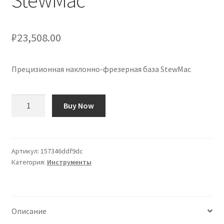
StewMac
₽
23,508.00
Прецизионная наклонно-фрезерная база StewMac
Количество
Buy Now
товара
Base
de
Precisión
Артикул:
157346ddf9dc
Категория:
Инструменты
para
Fresado
Basculante
StewMac
Описание