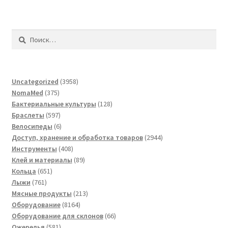
Найти:
3958
Uncategorized
3958
375
товаров
NomaMed
375
товаров
128
Бактериальные культуры
128
597
товаров
Браслеты
597
товаров
6
Велосипеды
6
товаров
2944
Доступ, хранение и обработка товаров
2944
408
товара
Инструменты
408
товаров
89
Клей и материалы
89
651
товаров
Кольца
651
761
товар
Лыжи
761
товар
213
Мясные продукты
213
8164
товаров
Оборудование
8164
товара
66
Оборудование для склонов
66
581
товаров
Ожерелья
581