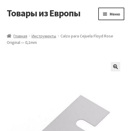
Товары из Европы
Перейти
Перейти
Меню
к
к
навигации
содержимому
Главная
Главная
Инструменты
Calzo para Cejuela Floyd Rose
Original — 0,1mm
Виды доставки
Заказать товары из Европы
Контакты
Корзина
Мой аккаунт
Оставить отзыв