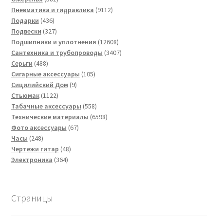
товар
9112
Пневматика и гидравлика
9112
436
товаров
Подарки
436
товаров
327
Подвески
327
товаров
12608
Подшипники и уплотнения
12608
товаров
3407
Сантехника и трубопроводы
3407
488
товаров
Серьги
488
товаров
105
Сигарные аксессуары
105
9
товаров
Сицилийский Дом
9
1122
товаров
Стьюмак
1122
товара
558
Табачные аксессуары
558
товаров
6598
Технические материалы
6598
67
товаров
Фото аксессуары
67
248
товаров
Часы
248
товаров
48
Чертежи гитар
48
364
товаров
Электроника
364
товара
Страницы