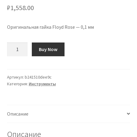
₽
1,558.00
Оригинальная гайка Floyd Rose — 0,1 мм
Количество
Buy Now
товара
Calzo
para
Cejuela
Артикул:
b241510dee9c
Категория:
Инструменты
Floyd
Rose
Original
-
Описание
0,1mm
Описание