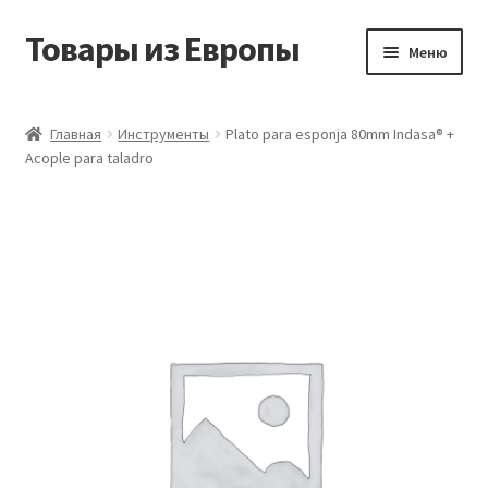
Товары из Европы
Перейти
Перейти
Меню
к
к
навигации
содержимому
Главная
Главная
Инструменты
Plato para esponja 80mm Indasa® +
Acople para taladro
Виды доставки
Заказать товары из Европы
Контакты
Корзина
Мой аккаунт
Оставить отзыв