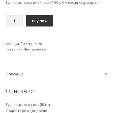
Губчатая пластина Indasa® 80 мм + насадка для дрели
Количество
Buy Now
товара
Plato
para
esponja
Артикул:
fb167c1b4d6d
Категория:
Инструменты
80mm
Indasa®
+
Acople
Описание
para
taladro
Описание
Губчатая пластина 80 мм.
С адаптером для дрели.