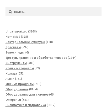
Найти:
3958
Uncategorized
3958
375
товаров
NomaMed
375
товаров
128
Бактериальные культуры
128
597
товаров
Браслеты
597
товаров
6
Велосипеды
6
товаров
2944
Доступ, хранение и обработка товаров
2944
408
товара
Инструменты
408
товаров
89
Клей и материалы
89
651
товаров
Кольца
651
761
товар
Лыжи
761
товар
213
Мясные продукты
213
8164
товаров
Оборудование
8164
товара
66
Оборудование для склонов
66
581
товаров
Ожерелья
581
товар
9112
Пневматика и гидравлика
9112