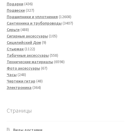
436
товаров
Подарки
436
товаров
327
Подвески
327
товаров
12608
Подшипники и уплотнения
12608
товаров
3407
Сантехника и трубопроводы
3407
488
товаров
Серьги
488
товаров
105
Сигарные аксессуары
105
9
товаров
Сицилийский Дом
9
1122
товаров
Стьюмак
1122
товара
558
Табачные аксессуары
558
товаров
6598
Технические материалы
6598
67
товаров
Фото аксессуары
67
248
товаров
Часы
248
товаров
48
Чертежи гитар
48
364
товаров
Электроника
364
товара
Страницы
Виды доставки